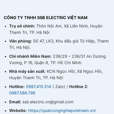
CÔNG TY TNHH SSB ELECTRIC VIỆT NAM
Trụ sở chính:
Thôn Nội Am, Xã Liên Ninh, Huyện
Thanh Trì, TP. Hà Nội
Văn phòng:
Số 47, LK3, Khu đấu giá Tứ Hiệp, Thanh
Trì, Hà Nội.
Chi nhánh Miền Nam:
236/29 – 236/31 An Dương
Vương, P 16, Quận 8, TP. Hồ Chí Minh.
Nhà máy sản xuất:
KCN Ngọc Hồi, Xã Ngọc Hồi,
Huyện Thanh Trì, TP. Hà Nội
Hotline:
0987.415.514
( Zalo) /
Hotline 2
:
0987.586.796
Email:
ssb.electric.vn@gmail.com
Website:
https://quatcongnghiepvietnam.vn/