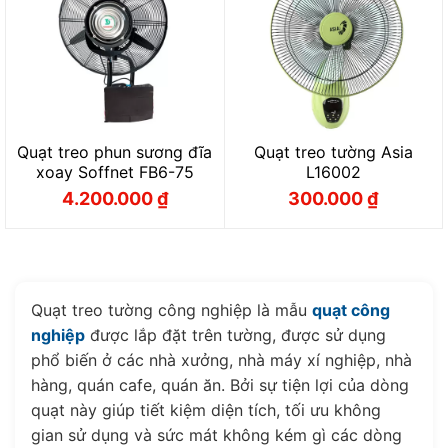
Quạt treo phun sương đĩa
Quạt treo tường Asia
xoay Soffnet FB6-75
L16002
4.200.000
₫
300.000
₫
Giá
Giá
Giá
Giá
gốc
hiện
gốc
hiện
là:
tại
là:
tại
4.780.000 ₫.
là:
350.000 ₫.
là:
4.200.000 ₫.
300.000 ₫.
Quạt treo tường công nghiệp là mẫu
quạt công
nghiệp
được lắp đặt trên tường, được sử dụng
phổ biến ở các nhà xưởng, nhà máy xí nghiệp, nhà
hàng, quán cafe, quán ăn. Bởi sự tiện lợi của dòng
quạt này giúp tiết kiệm diện tích, tối ưu không
gian sử dụng và sức mát không kém gì các dòng