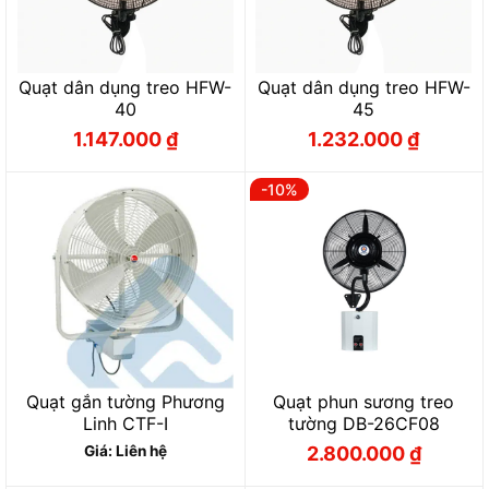
Quạt dân dụng treo HFW-
Quạt dân dụng treo HFW-
40
45
1.147.000
₫
1.232.000
₫
Giá
Giá
Giá
Giá
gốc
hiện
gốc
hiện
là:
tại
là:
tại
1.275.000 ₫.
là:
1.369.000 ₫.
là:
-10%
1.147.000 ₫.
1.232.000 ₫.
Quạt gắn tường Phương
Quạt phun sương treo
Linh CTF-I
tường DB-26CF08
Giá: Liên hệ
2.800.000
₫
Giá
Giá
gốc
hiện
là:
tại