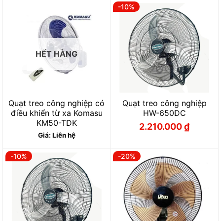
3.110.000 ₫.
là:
-10%
2.800.000 ₫.
HẾT HÀNG
Quạt treo công nghiệp có
Quạt treo công nghiệp
điều khiển từ xa Komasu
HW-650DC
KM50-TDK
2.210.000
₫
Giá
Giá
Giá: Liên hệ
gốc
hiện
là:
tại
2.455.000 ₫.
là:
2.210.000 ₫.
-10%
-20%