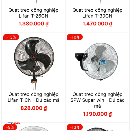
Quạt treo công nghiệp
Quạt treo công nghiệp
Lifan T-26CN
Lifan T-30CN
1.380.000
₫
1.470.000
₫
Giá
Giá
Giá
Giá
gốc
hiện
gốc
hiện
là:
tại
là:
tại
1.600.000 ₫.
là:
2.084.000 ₫.
là:
-13%
-10%
1.380.000 ₫.
1.470.000 ₫.
Quạt treo công nghiệp
Quạt treo công nghiệp
Lifan T-CN | Đủ các mã
SPW Super win - Đủ các
mã
828.000
₫
Giá
Giá
1.190.000
₫
gốc
hiện
Giá
Giá
là:
tại
gốc
hiện
953.000 ₫.
là:
là:
tại
828.000 ₫.
1.320.000 ₫.
là:
-9%
-13%
1.190.000 ₫.