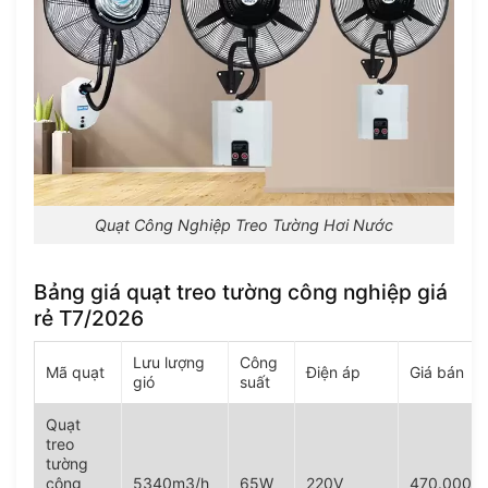
Quạt Công Nghiệp Treo Tường Hơi Nước
Bảng giá quạt treo tường công nghiệp giá
rẻ T7/2026
Lưu lượng
Công
Mã quạt
Điện áp
Giá bán
gió
suất
Quạt
treo
tường
công
5340m3/h
65W
220V
470.000V