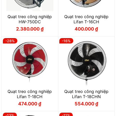
Quạt treo công nghiệp
Quạt treo công nghiệp
HW-750DC
Lifan T-16CH
2.380.000
₫
400.000
₫
Giá
Giá
Giá
Giá
gốc
hiện
gốc
hiện
là:
tại
là:
tại
2.640.000 ₫.
là:
500.000 ₫.
là:
-28%
-16%
2.380.000 ₫.
400.000 ₫.
Quạt treo công nghiệp
Quạt treo công nghiệp
Lifan T-18CH
Lifan T-18CHN
474.000
₫
554.000
₫
Giá
Giá
Giá
Giá
gốc
hiện
gốc
hiện
là:
tại
là:
tại
658.000 ₫.
là:
660.000 ₫.
là:
-13%
-11%