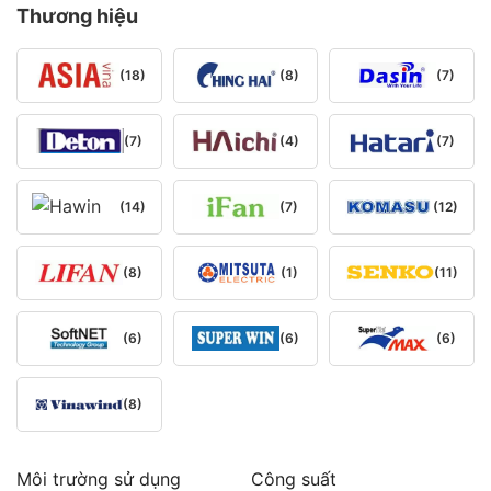
Thương hiệu
(18)
(8)
(7)
(7)
(4)
(7)
(14)
(7)
(12)
(8)
(1)
(11)
(6)
(6)
(6)
(8)
Môi trường sử dụng
Công suất