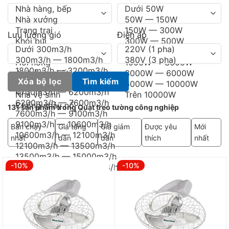
Lưu lượng gió
Điện áp
Xóa bộ lọc
Tìm kiếm
131 sản phẩm trong Quạt treo tường công nghiệp
Bán chạy
Giá tăng
Giá giảm
Được yêu
Mới
nhất
dần
dần
thích
nhất
-10%
-10%