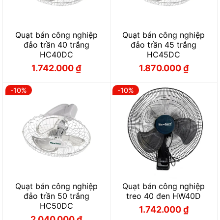
Quạt bán công nghiệp
Quạt bán công nghiệp
đảo trần 40 trắng
đảo trần 45 trắng
HC40DC
HC45DC
1.742.000
₫
1.870.000
₫
Giá
Giá
Giá
Giá
gốc
hiện
gốc
hiện
là:
tại
là:
tại
1.936.000 ₫.
là:
2.077.000 ₫.
là:
-10%
-10%
1.742.000 ₫.
1.870.000 ₫.
Quạt bán công nghiệp
Quạt bán công nghiệp
đảo trần 50 trắng
treo 40 đen HW40D
HC50DC
1.742.000
₫
Giá
Giá
2.040.000
₫
gốc
hiện