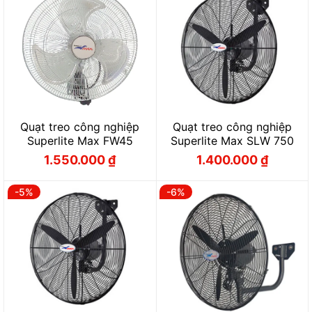
Quạt treo công nghiệp
Quạt treo công nghiệp
Superlite Max FW45
Superlite Max SLW 750
1.550.000
₫
1.400.000
₫
Giá
Giá
Giá
Giá
gốc
hiện
gốc
hiện
là:
tại
là:
tại
1.700.000 ₫.
là:
1.600.000 ₫.
là:
-5%
-6%
1.550.000 ₫.
1.400.000 ₫.