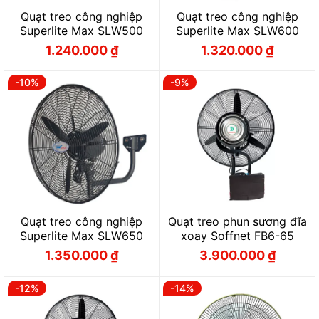
Quạt treo công nghiệp
Quạt treo công nghiệp
Superlite Max SLW500
Superlite Max SLW600
1.240.000
₫
1.320.000
₫
Giá
Giá
Giá
Giá
gốc
hiện
gốc
hiện
là:
tại
là:
tại
1.300.000 ₫.
là:
1.400.000 ₫.
là:
-10%
-9%
1.240.000 ₫.
1.320.000 ₫.
Quạt treo công nghiệp
Quạt treo phun sương đĩa
Superlite Max SLW650
xoay Soffnet FB6-65
1.350.000
₫
3.900.000
₫
Giá
Giá
Giá
Giá
gốc
hiện
gốc
hiện
là:
tại
là:
tại
1.500.000 ₫.
là:
4.300.000 ₫.
là:
-12%
-14%
1.350.000 ₫.
3.900.000 ₫.