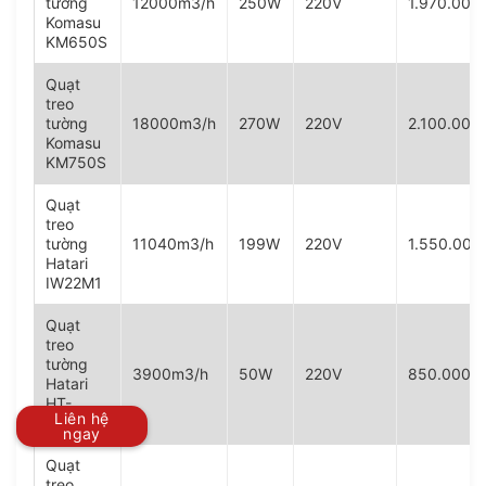
tường
12000m3/h
250W
220V
1.970.00
Komasu
KM650S
Quạt
treo
tường
18000m3/h
270W
220V
2.100.00
Komasu
KM750S
Quạt
treo
tường
11040m3/h
199W
220V
1.550.00
Hatari
IW22M1
Quạt
treo
tường
3900m3/h
50W
220V
850.000V
Hatari
HT-
Liên hệ
W16M6
ngay
Quạt
treo