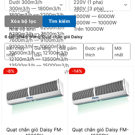
Xóa bộ lọc
Tìm kiếm
6 sản phẩm trong Quạt chắn gió Daisy
Bán chạy
Giá tăng
Giá giảm
Được yêu
Mới
nhất
dần
dần
thích
nhất
-8%
-14%
Quạt chắn gió Daisy FM-
Quạt chắn gió Daisy FM-