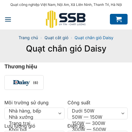
Bỏ
Quạt công nghiệp Việt Nam, Nội Am, Xã Liên Ninh, Thanh Trì, Hà Nội
qua
nội
dung
Trang chủ
›
Quạt cắt gió
›
Quạt chắn gió Daisy
Quạt chắn gió Daisy
Thương hiệu
(6)
Môi trường sử dụng
Công suất
Lưu lượng gió
Điện áp