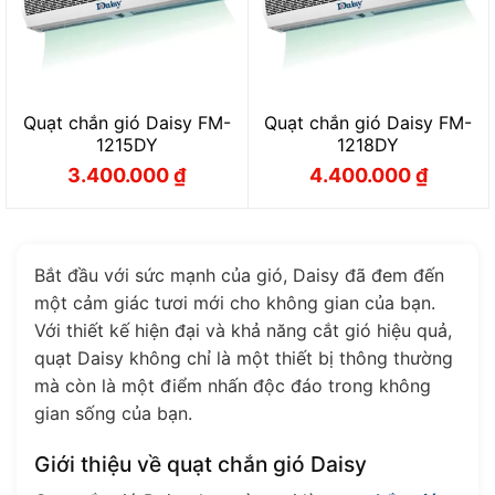
Quạt chắn gió Daisy FM-
Quạt chắn gió Daisy FM-
1215DY
1218DY
3.400.000
₫
4.400.000
₫
Giá
Giá
Giá
Giá
gốc
hiện
gốc
hiện
là:
tại
là:
tại
3.800.000 ₫.
là:
4.900.000 ₫.
là:
3.400.000 ₫.
4.400.000 ₫.
Bắt đầu với sức mạnh của gió, Daisy đã đem đến
một cảm giác tươi mới cho không gian của bạn.
Với thiết kế hiện đại và khả năng cắt gió hiệu quả,
quạt Daisy không chỉ là một thiết bị thông thường
mà còn là một điểm nhấn độc đáo trong không
gian sống của bạn.
Giới thiệu về quạt chắn gió Daisy