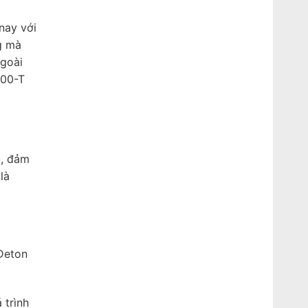
nay với
ng mà
ngoài
500-T
p, đảm
là
Deton
 trình