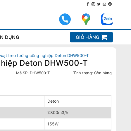
N DỤNG
GIỎ HÀNG
uạt treo tường công nghiệp Deton DHW500-T
nghiệp Deton DHW500-T
Mã SP:
DHW500-T
Tình trạng:
Còn hàng
Deton
7.800m3/h
155W