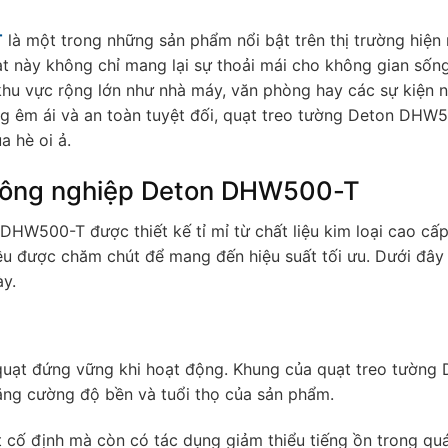
T
là một trong những sản phẩm nổi bật trên thị trường hiện 
quạt này không chỉ mang lại sự thoải mái cho không gian số
hu vực rộng lớn như nhà máy, văn phòng hay các sự kiện 
ộng êm ái và an toàn tuyệt đối, quạt treo tường Deton DHW
 hè oi ả.
 công nghiệp Deton DHW500-T
HW500-T được thiết kế tỉ mỉ từ chất liệu kim loại cao cấ
đều được chăm chút để mang đến hiệu suất tối ưu. Dưới đây 
y.
 quạt đứng vững khi hoạt động. Khung của quạt treo tường 
ăng cường độ bền và tuổi thọ của sản phẩm.
cố định mà còn có tác dụng giảm thiểu tiếng ồn trong quá