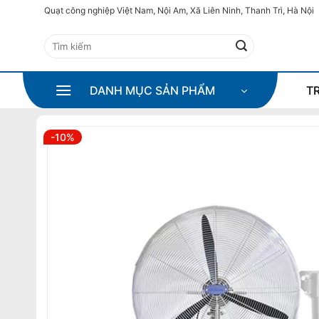
Bỏ
Quạt công nghiệp Việt Nam, Nội Am, Xã Liên Ninh, Thanh Trì, Hà Nội
qua
Tìm
nội
kiếm:
dung
DANH MỤC SẢN PHẨM
T
-10%