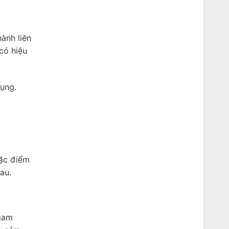
ành liên
có hiệu
ụng.
đặc điểm
au.
 gam