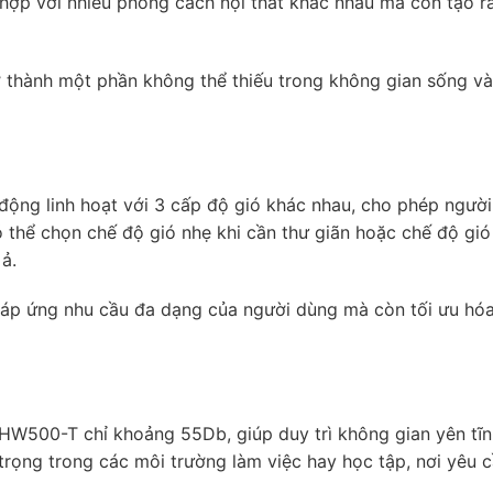
 hợp với nhiều phong cách nội thất khác nhau mà còn tạo r
rở thành một phần không thể thiếu trong không gian sống v
ộng linh hoạt với 3 cấp độ gió khác nhau, cho phép ngườ
ó thể chọn chế độ gió nhẹ khi cần thư giãn hoặc chế độ gi
ả.
đáp ứng nhu cầu đa dạng của người dùng mà còn tối ưu hóa
HW500-T chỉ khoảng 55Db, giúp duy trì không gian yên tĩn
 trọng trong các môi trường làm việc hay học tập, nơi yêu 