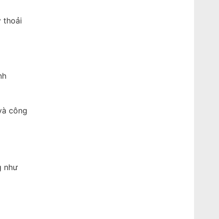
 thoải
nh
 và công
g như