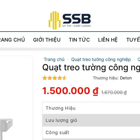
RANG CHỦ
GIỚI THIỆU
TIN TỨC
LIÊN HỆ
TUYỂ
Trang chủ
›
Quạt treo tường công nghiệp
›
Q
Quạt treo tường công 
Thương hiệu:
Deton
4.5
trên 5
1.500.000
₫
1.670.000
₫
Giá
Giá
gốc
hiện
là:
tại
Thương Hiệu
1.670.000 ₫.
là:
1.500.000 ₫.
Lưu lượng gió
Công suất