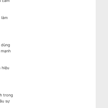
a cảm
à làm
i dùng
ó mạnh
 hiệu
h trong
cầu sự