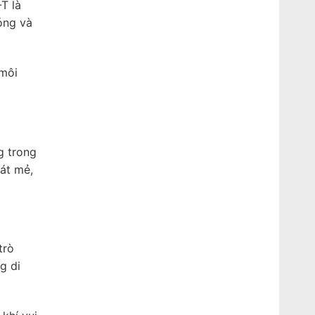
T là
óng và
 môi
g trong
mát mẻ,
trò
g di