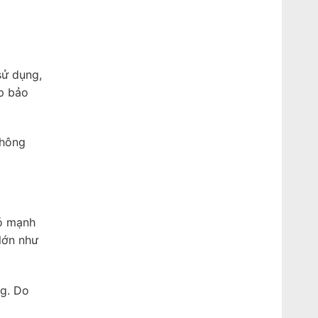
sử dụng,
úp bảo
không
ió mạnh
lớn như
ng. Do