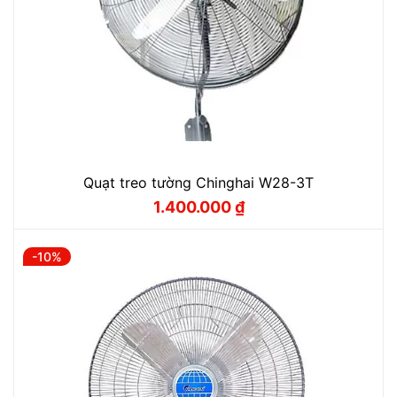
Quạt treo tường Chinghai W28-3T
1.400.000
₫
Giá
Giá
gốc
hiện
là:
tại
1.700.000 ₫.
là:
-10%
1.400.000 ₫.