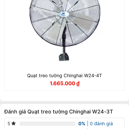
Quạt treo tường Chinghai W24-4T
1.665.000
₫
Giá
Giá
gốc
hiện
là:
tại
1.850.000 ₫.
là:
1.665.000 ₫.
Đánh giá Quạt treo tường Chinghai W24-3T
0%
| 0 đánh giá
5