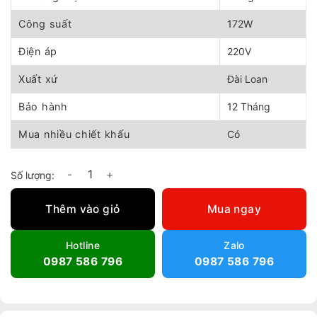
1.700.000 ₫.
là:
1.400.000 ₫.
Công suất
172W
Điện áp
220V
Xuất xứ
Đài Loan
Bảo hành
12 Tháng
Mua nhiều chiết khấu
Có
Quạt treo tường Chinghai W24-3T số lượng
Thêm vào giỏ
Mua ngay
Hotline
Zalo
0987 586 796
0987 586 796