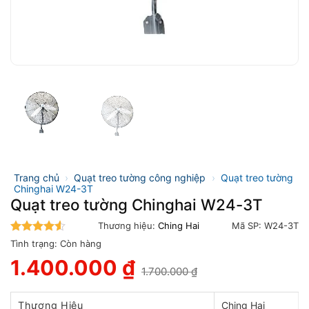
Trang chủ
›
Quạt treo tường công nghiệp
›
Quạt treo tường
Chinghai W24-3T
Quạt treo tường Chinghai W24-3T
Thương hiệu:
Ching Hai
Mã SP:
W24-3T
4.5
trên 5
Tình trạng:
Còn hàng
1.400.000
₫
1.700.000
₫
Giá
Giá
gốc
hiện
là:
tại
Thương Hiệu
Ching Hai