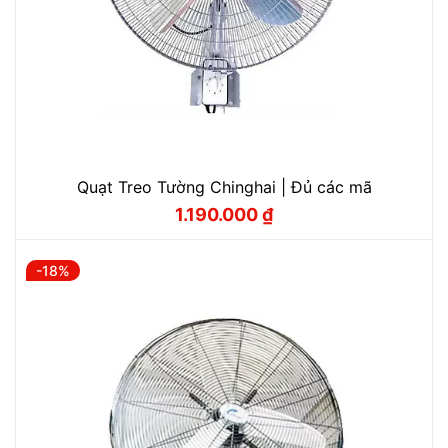
Quạt Treo Tường Chinghai | Đủ các mã
1.190.000
₫
Giá
Giá
gốc
hiện
là:
tại
1.325.000 ₫.
là:
-18%
1.190.000 ₫.