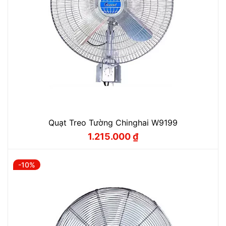
Quạt Treo Tường Chinghai W9199
1.215.000
₫
Giá
Giá
gốc
hiện
là:
tại
1.350.000 ₫.
là:
-10%
1.215.000 ₫.