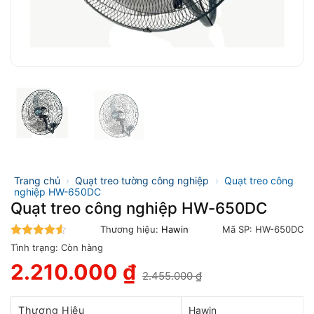
Trang chủ
›
Quạt treo tường công nghiệp
›
Quạt treo công
nghiệp HW-650DC
Quạt treo công nghiệp HW-650DC
Thương hiệu:
Hawin
Mã SP:
HW-650DC
4.5
trên 5
Tình trạng:
Còn hàng
2.210.000
₫
2.455.000
₫
Giá
Giá
gốc
hiện
là:
tại
Thương Hiệu
Hawin