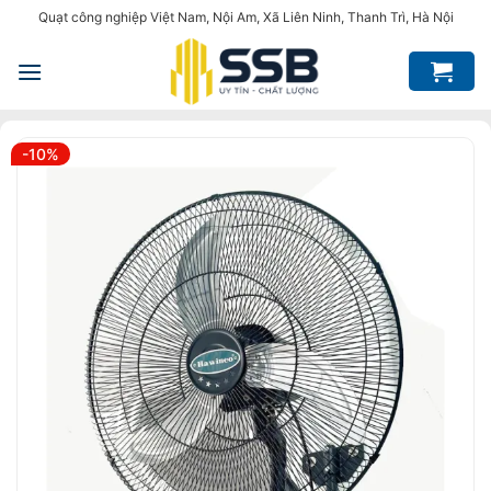
Bỏ
Quạt công nghiệp Việt Nam, Nội Am, Xã Liên Ninh, Thanh Trì, Hà Nội
qua
nội
dung
-10%