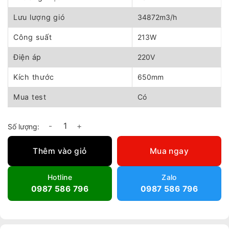
2.455.000 ₫.
là:
2.210.000 ₫.
Lưu lượng gió
34872m3/h
Công suất
213W
Điện áp
220V
Kích thước
650mm
Mua test
Có
Quạt treo công nghiệp HW-650DC số lượng
Thêm vào giỏ
Mua ngay
Hotline
Zalo
0987 586 796
0987 586 796