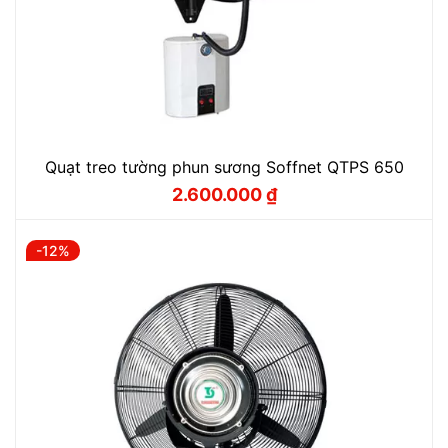
Quạt treo tường phun sương Soffnet QTPS 650
2.600.000
₫
Giá
Giá
gốc
hiện
là:
tại
2.950.000 ₫.
là:
-12%
2.600.000 ₫.