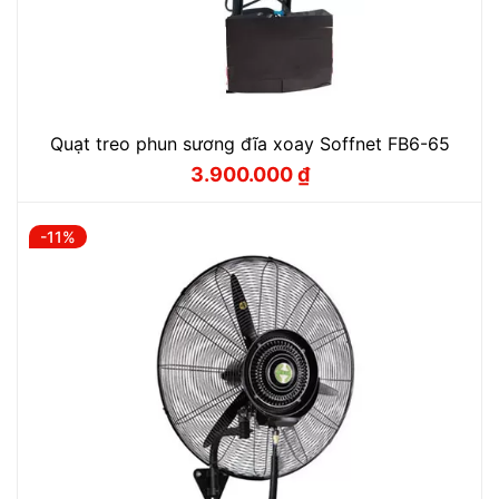
Quạt treo phun sương đĩa xoay Soffnet FB6-65
3.900.000
₫
Giá
Giá
gốc
hiện
là:
tại
4.300.000 ₫.
là:
-11%
3.900.000 ₫.