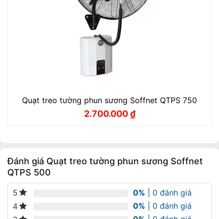
Quạt treo tường phun sương Soffnet QTPS 750
2.700.000
₫
Giá
Giá
gốc
hiện
là:
tại
3.060.000 ₫.
là:
2.700.000 ₫.
Đánh giá Quạt treo tường phun sương Soffnet
QTPS 500
0%
| 0 đánh giá
5
0%
| 0 đánh giá
4