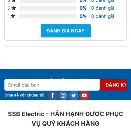
0%
| 0 đánh giá
3
0%
| 0 đánh giá
2
0%
| 0 đánh giá
1
ĐÁNH GIÁ NGAY
ĐĂNG KÝ NHẬN KHUYẾN MẠI
Chia sẻ với chúng tôi
SSB Electric - HÂN HẠNH ĐƯỢC PHỤC
VỤ QUÝ KHÁCH HÀNG