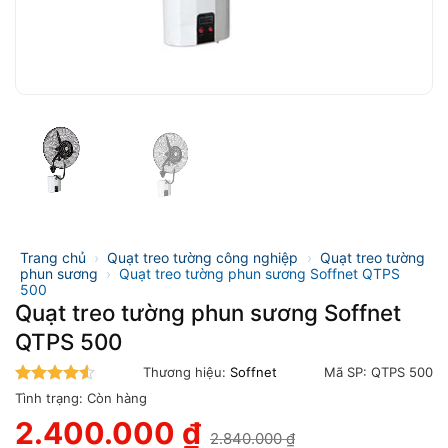
Trang chủ
›
Quạt treo tường công nghiệp
›
Quạt treo tường
phun sương
›
Quạt treo tường phun sương Soffnet QTPS
500
Quạt treo tường phun sương Soffnet
QTPS 500
Thương hiệu:
Soffnet
Mã SP:
QTPS 500
4.5
trên 5
Tình trạng:
Còn hàng
2.400.000
₫
2.840.000
₫