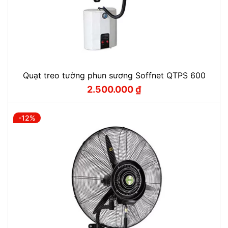
Quạt treo tường phun sương Soffnet QTPS 600
2.500.000
₫
Giá
Giá
gốc
hiện
là:
tại
2.800.000 ₫.
là:
-12%
2.500.000 ₫.