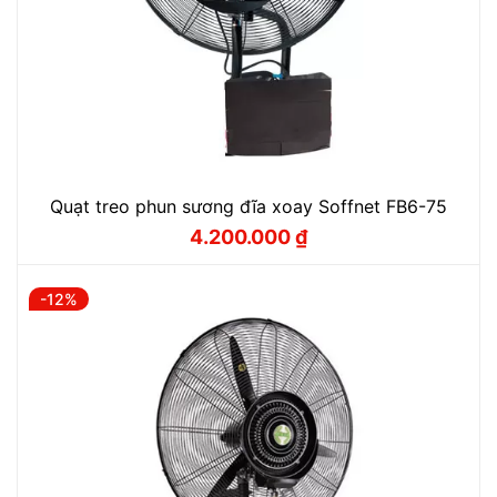
Quạt treo phun sương đĩa xoay Soffnet FB6-75
4.200.000
₫
Giá
Giá
gốc
hiện
là:
tại
4.780.000 ₫.
là:
-12%
4.200.000 ₫.