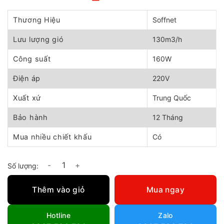
Giá
Giá
gốc
hiện
là:
tại
Thương Hiệu
Soffnet
2.840.000 ₫.
là:
2.400.000 ₫.
Lưu lượng gió
130m3/h
Công suất
160W
Điện áp
220V
Xuất xứ
Trung Quốc
Bảo hành
12 Tháng
Mua nhiều chiết khấu
Có
Quạt treo tường phun sương Soffnet QTPS 500 số lượng
Thêm vào giỏ
Mua ngay
Hotline
Zalo