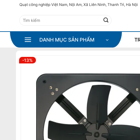
Bỏ
Quạt công nghiệp Việt Nam, Nội Am, Xã Liên Ninh, Thanh Trì, Hà Nội
qua
Tìm
nội
kiếm:
dung
DANH MỤC SẢN PHẨM
T
-13%