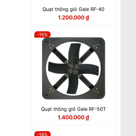
Quạt thông gió Gale RF-40
1.200.000
₫
Giá
Giá
gốc
hiện
là:
tại
1.400.000 ₫.
là:
-15%
1.200.000 ₫.
Quạt thông gió Gale RF-50T
1.400.000
₫
Giá
Giá
gốc
hiện
là:
tại
1.650.000 ₫.
là:
-14%