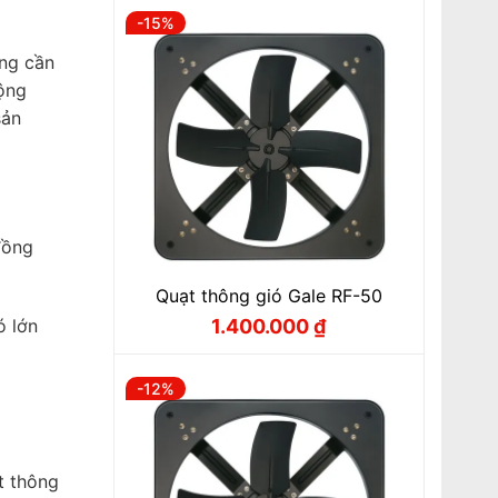
-15%
ũng cần
ộng
sản
đồng
Quạt thông gió Gale RF-50
ó lớn
1.400.000
₫
Giá
Giá
gốc
hiện
là:
tại
1.650.000 ₫.
là:
-12%
1.400.000 ₫.
t thông