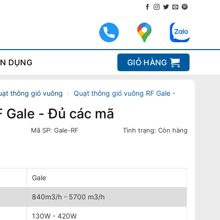
N DỤNG
GIỎ HÀNG
ạt thông gió vuông
›
Quạt thông gió vuông RF Gale -
F Gale - Đủ các mã
Mã SP:
Gale-RF
Tình trạng:
Còn hàng
Gale
840m3/h - 5700 m3/h
130W - 420W