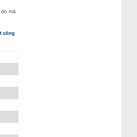
ý do mà
t công