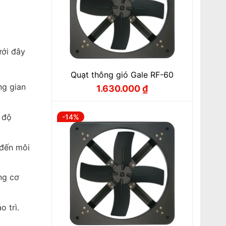
ưới đây
Quạt thông gió Gale RF-60
ng gian
1.630.000
₫
Giá
Giá
gốc
hiện
là:
tại
1.850.000 ₫.
là:
, độ
-14%
1.630.000 ₫.
 đến môi
ng cơ
 trì.