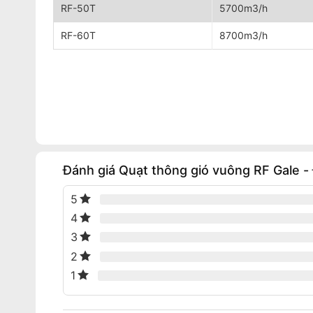
RF-50T
5700m3/h
RF-60T
8700m3/h
Đánh giá Quạt thông gió vuông RF Gale -
5
4
3
2
1