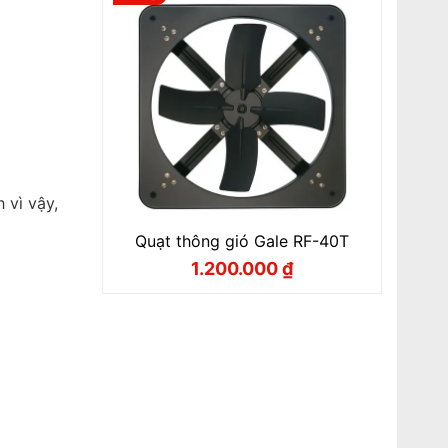
1.400.000 ₫.
 vì vậy,
Quạt thông gió Gale RF-40T
1.200.000
₫
Giá
Giá
gốc
hiện
là:
tại
1.400.000 ₫.
là:
1.200.000 ₫.