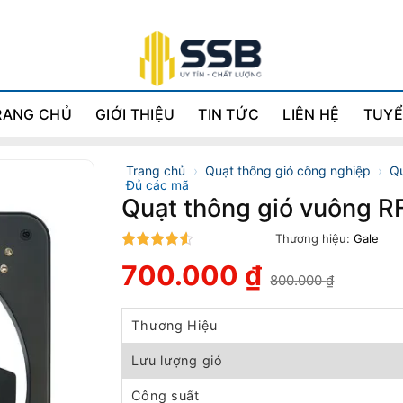
RANG CHỦ
GIỚI THIỆU
TIN TỨC
LIÊN HỆ
TUYỂ
Trang chủ
›
Quạt thông gió công nghiệp
›
Qu
Đủ các mã
Quạt thông gió vuông R
Thương hiệu:
Gale
4.5
trên 5
700.000
₫
800.000
₫
Giá
Giá
gốc
hiện
là:
tại
Thương Hiệu
800.000 ₫.
là:
700.000 ₫.
Lưu lượng gió
Công suất