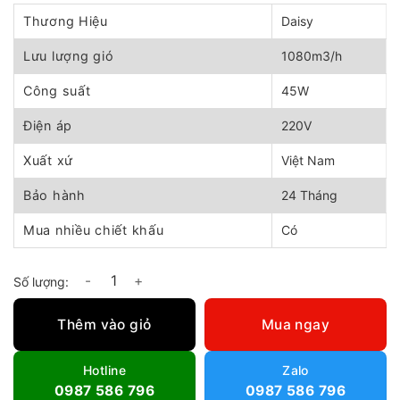
gốc
hiện
là:
tại
Thương Hiệu
Daisy
644.000 ₫.
là:
580.000 ₫.
Lưu lượng gió
1080m3/h
Công suất
45W
Điện áp
220V
Xuất xứ
Việt Nam
Bảo hành
24 Tháng
Mua nhiều chiết khấu
Có
Quạt thông gió vuông Daisy cánh đen DYV-30D số lượng
Thêm vào giỏ
Mua ngay
Hotline
Zalo
0987 586 796
0987 586 796