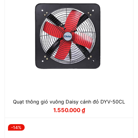
Quạt thông gió vuông Daisy cánh đỏ DYV-50CL
1.550.000
₫
Giá
Giá
gốc
hiện
là:
tại
1.720.000 ₫.
là:
-14%
1.550.000 ₫.