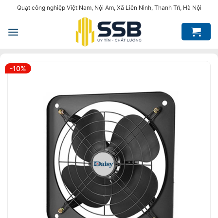
Bỏ
Quạt công nghiệp Việt Nam, Nội Am, Xã Liên Ninh, Thanh Trì, Hà Nội
qua
nội
dung
-10%