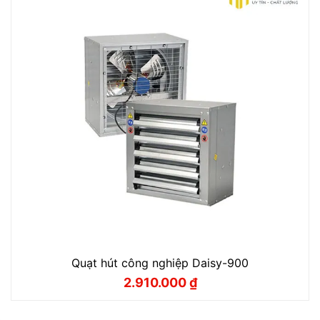
Quạt hút công nghiệp Daisy-900
2.910.000
₫
Giá
Giá
gốc
hiện
là:
tại
3.230.000 ₫.
là: