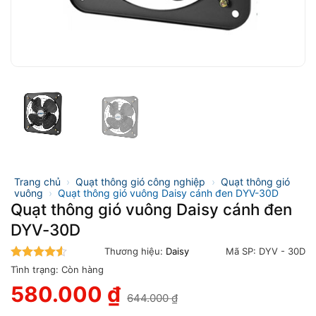
Trang chủ
›
Quạt thông gió công nghiệp
›
Quạt thông gió
vuông
›
Quạt thông gió vuông Daisy cánh đen DYV-30D
Quạt thông gió vuông Daisy cánh đen
DYV-30D
Thương hiệu:
Daisy
Mã SP:
DYV - 30D
4.5
trên 5
Tình trạng:
Còn hàng
580.000
₫
644.000
₫
Giá
Giá