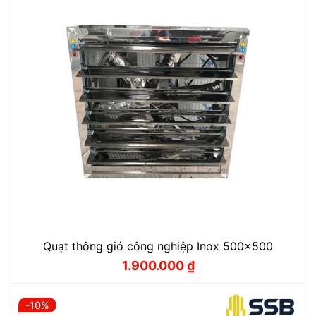
Quạt thông gió công nghiệp Inox 500x500
1.900.000
₫
Giá
Giá
gốc
hiện
là:
tại
2.200.000 ₫.
là:
-10%
1.900.000 ₫.