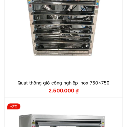
Quạt thông gió công nghiệp Inox 750x750
2.500.000
₫
Giá
Giá
gốc
hiện
là:
tại
2.770.000 ₫.
là:
-7%
2.500.000 ₫.