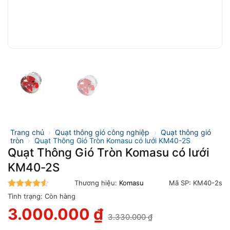
Trang chủ
›
Quạt thông gió công nghiệp
›
Quạt thông gió
tròn
›
Quạt Thông Gió Tròn Komasu có lưới KM40-2S
Quạt Thông Gió Tròn Komasu có lưới
KM40-2S
Thương hiệu:
Komasu
Mã SP:
KM40-2s
4.5
trên 5
Tình trạng:
Còn hàng
3.000.000
₫
3.330.000
₫
Giá
Giá