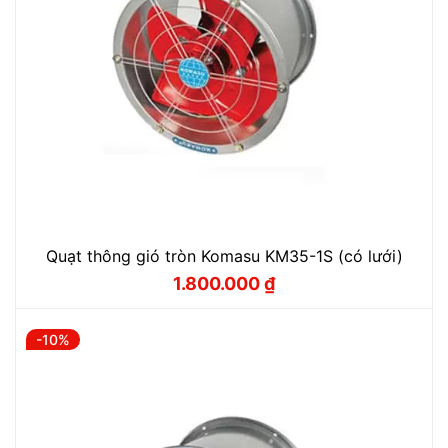
Quạt thông gió tròn Komasu KM35-1S (có lưới)
1.800.000
₫
Giá
Giá
gốc
hiện
là:
tại
2.000.000 ₫.
là:
-10%
1.800.000 ₫.