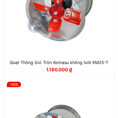
Quạt Thông Gió Tròn Komasu không lưới KM25-T
1.180.000
₫
Giá
Giá
gốc
hiện
là:
tại
1.310.000 ₫.
là:
-10%
1.180.000 ₫.