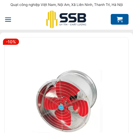
Bỏ
Quạt công nghiệp Việt Nam, Nội Am, Xã Liên Ninh, Thanh Trì, Hà Nội
qua
nội
dung
-10%