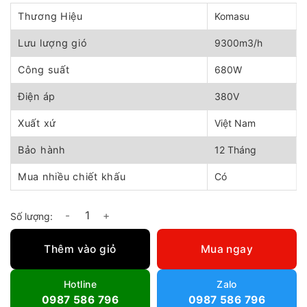
gốc
hiện
là:
tại
Thương Hiệu
Komasu
3.330.000 ₫.
là:
3.000.000 ₫.
Lưu lượng gió
9300m3/h
Công suất
680W
Điện áp
380V
Xuất xứ
Việt Nam
Bảo hành
12 Tháng
Mua nhiều chiết khấu
Có
Quạt Thông Gió Tròn Komasu có lưới KM40-2S số lượng
Thêm vào giỏ
Mua ngay
Hotline
Zalo
0987 586 796
0987 586 796