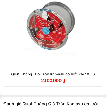
Quạt Thông Gió Tròn Komasu có lưới KM40-1S
2.100.000
₫
Giá
Giá
gốc
hiện
là:
tại
2.330.000 ₫.
là:
2.100.000 ₫.
Đánh giá Quạt Thông Gió Tròn Komasu có lưới