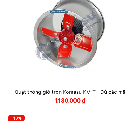
Quạt thông gió tròn Komasu KM-T | Đủ các mã
1.180.000
₫
Giá
Giá
gốc
hiện
là:
tại
1.310.000 ₫.
là:
-10%
1.180.000 ₫.