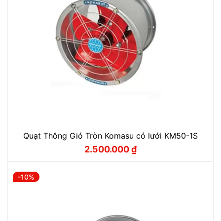
Quạt Thông Gió Tròn Komasu có lưới KM50-1S
2.500.000
₫
Giá
Giá
gốc
hiện
là:
tại
2.780.000 ₫.
là:
-10%
2.500.000 ₫.