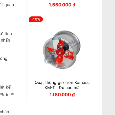
rất quan
1.550.000
₫
Giá
Giá
gốc
hiện
là:
tại
1.720.000 ₫.
là:
-10%
1.550.000 ₫.
ế tinh
m nhấn
hông
Quạt thông gió tròn Komasu
iết kế
KM-T | Đủ các mã
ông gian
1.180.000
₫
Giá
Giá
gốc
hiện
là:
tại
1.310.000 ₫.
là:
1.180.000 ₫.
 nhân