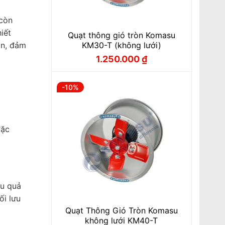
 còn
iết
Quạt thông gió tròn Komasu
KM30-T (không lưới)
ăn, đảm
1.250.000
₫
Giá
Giá
gốc
hiện
là:
tại
1.380.000 ₫.
là:
-10%
1.250.000 ₫.
đặc
ệu quả
ối lưu
Quạt Thông Gió Tròn Komasu
không lưới KM40-T