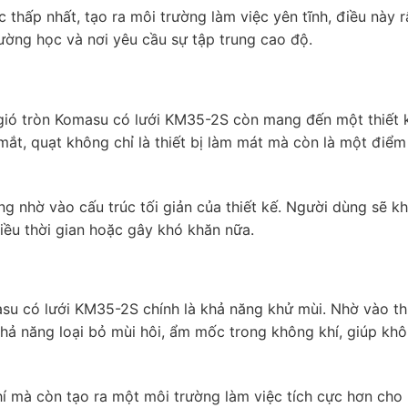
 thấp nhất, tạo ra môi trường làm việc yên tĩnh, điều này 
ường học và nơi yêu cầu sự tập trung cao độ.
gió tròn Komasu có lưới KM35-2S còn mang đến một thiết k
t mắt, quạt không chỉ là thiết bị làm mát mà còn là một điể
ng nhờ vào cấu trúc tối giản của thiết kế. Người dùng sẽ k
hiều thời gian hoặc gây khó khăn nữa.
asu có lưới KM35-2S chính là khả năng khử mùi. Nhờ vào th
khả năng loại bỏ mùi hôi, ẩm mốc trong không khí, giúp kh
hí mà còn tạo ra một môi trường làm việc tích cực hơn cho