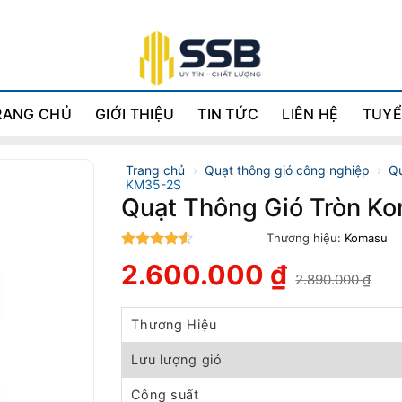
RANG CHỦ
GIỚI THIỆU
TIN TỨC
LIÊN HỆ
TUYỂ
Trang chủ
›
Quạt thông gió công nghiệp
›
Qu
KM35-2S
Quạt Thông Gió Tròn 
Thương hiệu:
Komasu
4.5
trên 5
2.600.000
₫
2.890.000
₫
Giá
Giá
gốc
hiện
là:
tại
Thương Hiệu
2.890.000 ₫.
là:
2.600.000 ₫.
Lưu lượng gió
Công suất