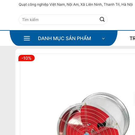
Bỏ
Quạt công nghiệp Việt Nam, Nội Am, Xã Liên Ninh, Thanh Trì, Hà Nội
qua
Tìm
nội
kiếm:
dung
DANH MỤC SẢN PHẨM
T
-10%