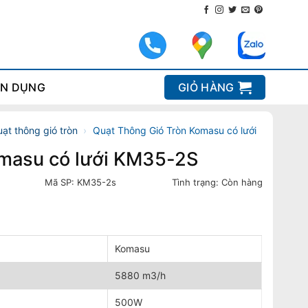
N DỤNG
GIỎ HÀNG
ạt thông gió tròn
›
Quạt Thông Gió Tròn Komasu có lưới
Komasu có lưới KM35-2S
Mã SP:
KM35-2s
Tình trạng:
Còn hàng
Komasu
5880 m3/h
500W