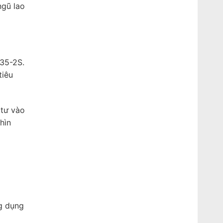
ngũ lao
M35-2S.
tiêu
 tư vào
hìn
ng dụng