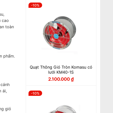
-10%
su,
u cao
an toàn
ản phẩm.
Quạt Thông Gió Tròn Komasu có
lưới KM40-1S
2.100.000
₫
Giá
Giá
gốc
hiện
 cánh
là:
tại
 ái,
2.330.000 ₫.
là:
-10%
2.100.000 ₫.
ng gió