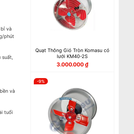
bỉ và
g/phút
Quạt Thông Gió Tròn Komasu có
lưới KM40-2S
 suất,
3.000.000
₫
Giá
Giá
gốc
hiện
là:
tại
3.330.000 ₫.
là:
-9%
3.000.000 ₫.
 bền và
i tuổi