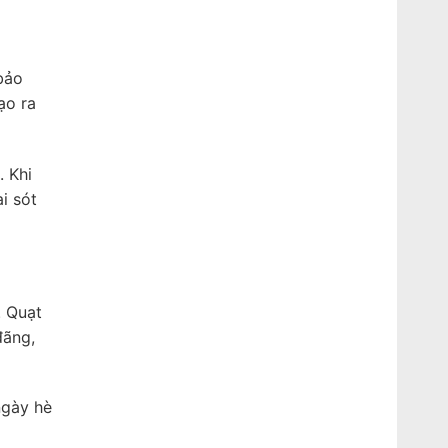
bảo
ạo ra
 Khi
i sót
 Quạt
đãng,
ngày hè