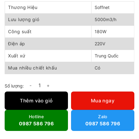
gốc
hiện
là:
tại
Thương Hiệu
Soffnet
2.550.000 ₫.
là:
2.300.000 ₫.
Lưu lượng gió
5000m3/h
Công suất
180W
Điện áp
220V
Xuất xứ
Trung Quốc
Mua nhiều chiết khấu
Có
Quạt thông gió công nghiệp Soffnet DF-38 số lượng
Thêm vào giỏ
Mua ngay
Hotline
Zalo
0987 586 796
0987 586 796