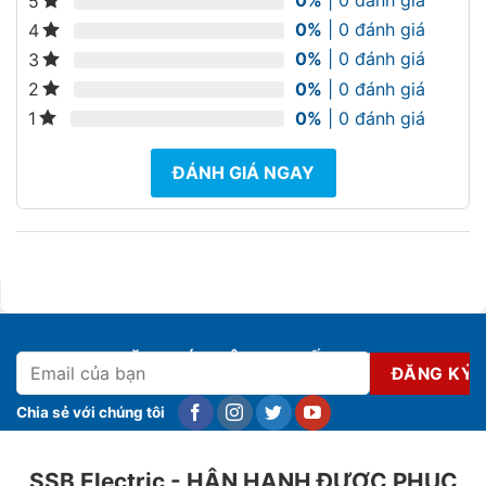
0%
| 0 đánh giá
5
0%
| 0 đánh giá
4
0%
| 0 đánh giá
3
0%
| 0 đánh giá
2
0%
| 0 đánh giá
1
ĐÁNH GIÁ NGAY
ĐĂNG KÝ NHẬN KHUYẾN MẠI
Chia sẻ với chúng tôi
SSB Electric - HÂN HẠNH ĐƯỢC PHỤC