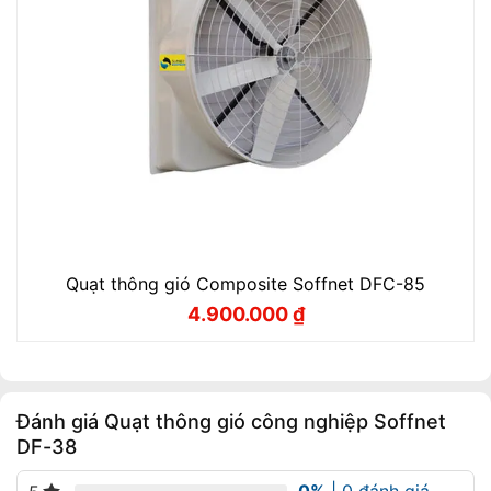
Quạt thông gió Composite Soffnet DFC-85
4.900.000
₫
Giá
Giá
gốc
hiện
là:
tại
5.300.000 ₫.
là:
4.900.000 ₫.
Đánh giá Quạt thông gió công nghiệp Soffnet
DF-38