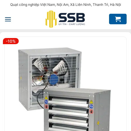
Bỏ
Quạt công nghiệp Việt Nam, Nội Am, Xã Liên Ninh, Thanh Trì, Hà Nội
qua
nội
dung
-10%