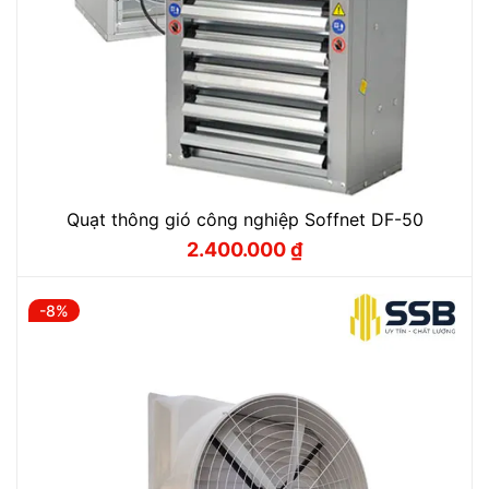
Quạt thông gió công nghiệp Soffnet DF-50
2.400.000
₫
Giá
Giá
gốc
hiện
là:
tại
2.500.000 ₫.
là:
-8%
2.400.000 ₫.