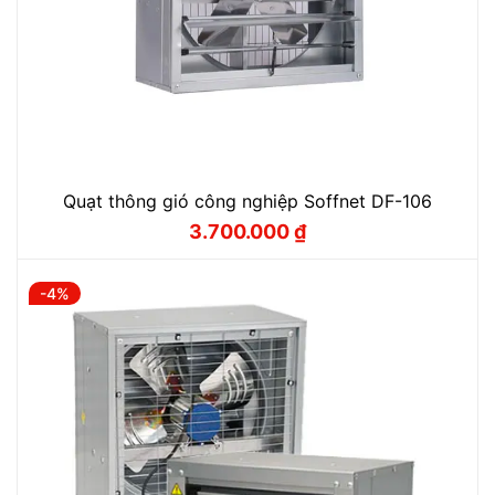
Quạt thông gió công nghiệp Soffnet DF-106
3.700.000
₫
Giá
Giá
gốc
hiện
là:
tại
4.000.000 ₫.
là:
-4%
3.700.000 ₫.