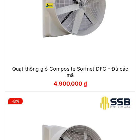
Quạt thông gió Composite Soffnet DFC - Đủ các
mã
4.900.000
₫
Giá
Giá
gốc
hiện
là:
tại
5.300.000 ₫.
là:
-8%
4.900.000 ₫.