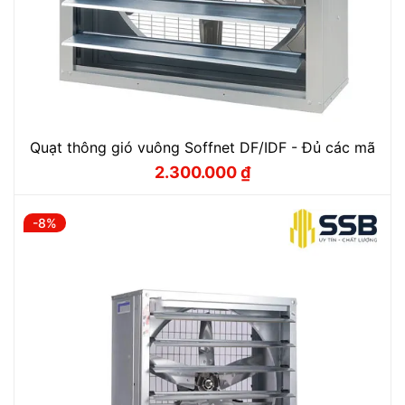
Quạt thông gió vuông Soffnet DF/IDF - Đủ các mã
2.300.000
₫
Giá
Giá
gốc
hiện
là:
tại
2.550.000 ₫.
là:
-8%
2.300.000 ₫.