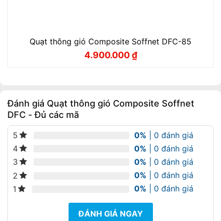
Quạt thông gió Composite Soffnet DFC-85
4.900.000
₫
Giá
Giá
gốc
hiện
là:
tại
5.300.000 ₫.
là:
4.900.000 ₫.
Đánh giá Quạt thông gió Composite Soffnet
DFC - Đủ các mã
0%
| 0 đánh giá
5
0%
| 0 đánh giá
4
0%
| 0 đánh giá
3
0%
| 0 đánh giá
2
0%
| 0 đánh giá
1
ĐÁNH GIÁ NGAY