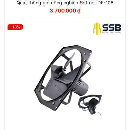
Quạt thông gió công nghiệp Soffnet DF-106
3.700.000
₫
Giá
Giá
gốc
hiện
là:
tại
4.000.000 ₫.
là:
-13%
3.700.000 ₫.