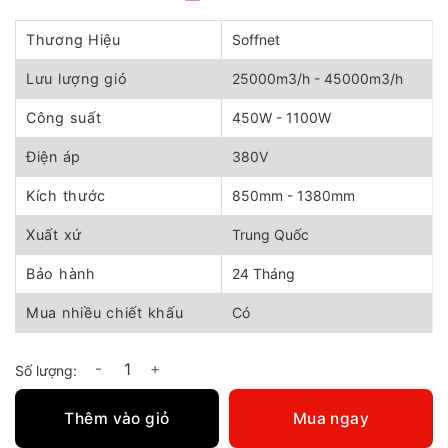
Giá
Giá
gốc
hiện
là:
tại
Thương Hiệu
Soffnet
5.300.000 ₫.
là:
4.900.000 ₫.
Lưu lượng gió
25000m3/h - 45000m3/h
Công suất
450W - 1100W
Điện áp
380V
Kích thước
850mm - 1380mm
Xuất xứ
Trung Quốc
Bảo hành
24 Tháng
Mua nhiều chiết khấu
Có
Quạt thông gió Composite Soffnet DFC - Đủ các mã số lượng
Thêm vào giỏ
Mua ngay