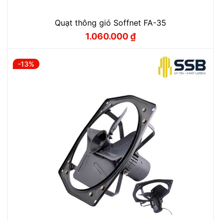
Quạt thông gió Soffnet FA-35
1.060.000
₫
Giá
Giá
gốc
hiện
là:
tại
1.200.000 ₫.
là:
-13%
1.060.000 ₫.