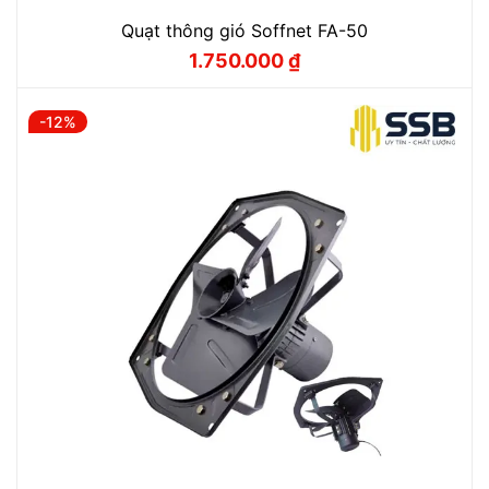
Quạt thông gió Soffnet FA-50
1.750.000
₫
Giá
Giá
gốc
hiện
là:
tại
2.000.000 ₫.
là:
-12%
1.750.000 ₫.