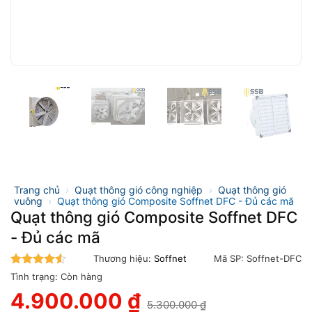
Trang chủ
›
Quạt thông gió công nghiệp
›
Quạt thông gió
vuông
›
Quạt thông gió Composite Soffnet DFC - Đủ các mã
Quạt thông gió Composite Soffnet DFC
- Đủ các mã
Thương hiệu:
Soffnet
Mã SP:
Soffnet-DFC
4.5
trên 5
Tình trạng:
Còn hàng
4.900.000
₫
5.300.000
₫