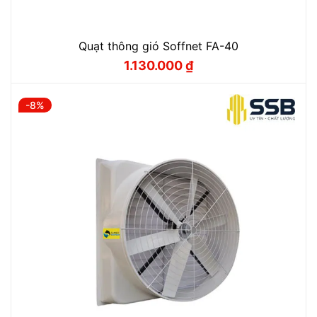
Quạt thông gió Soffnet FA-40
1.130.000
₫
Giá
Giá
gốc
hiện
là:
tại
1.300.000 ₫.
là:
-8%
1.130.000 ₫.