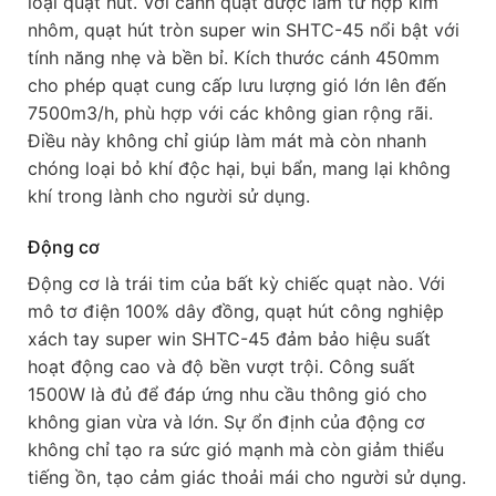
loại quạt hút. Với cánh quạt được làm từ hợp kim
nhôm, quạt hút tròn super win SHTC-45 nổi bật với
tính năng nhẹ và bền bỉ. Kích thước cánh 450mm
cho phép quạt cung cấp lưu lượng gió lớn lên đến
7500m3/h, phù hợp với các không gian rộng rãi.
Điều này không chỉ giúp làm mát mà còn nhanh
chóng loại bỏ khí độc hại, bụi bẩn, mang lại không
khí trong lành cho người sử dụng.
Động cơ
Động cơ là trái tim của bất kỳ chiếc quạt nào. Với
mô tơ điện 100% dây đồng, quạt hút công nghiệp
xách tay super win SHTC-45 đảm bảo hiệu suất
hoạt động cao và độ bền vượt trội. Công suất
1500W là đủ để đáp ứng nhu cầu thông gió cho
không gian vừa và lớn. Sự ổn định của động cơ
không chỉ tạo ra sức gió mạnh mà còn giảm thiểu
tiếng ồn, tạo cảm giác thoải mái cho người sử dụng.