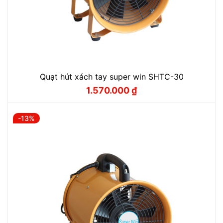
Quạt hút xách tay super win SHTC-30
1.570.000
₫
Giá
Giá
gốc
hiện
là:
tại
1.750.000 ₫.
là:
-13%
1.570.000 ₫.