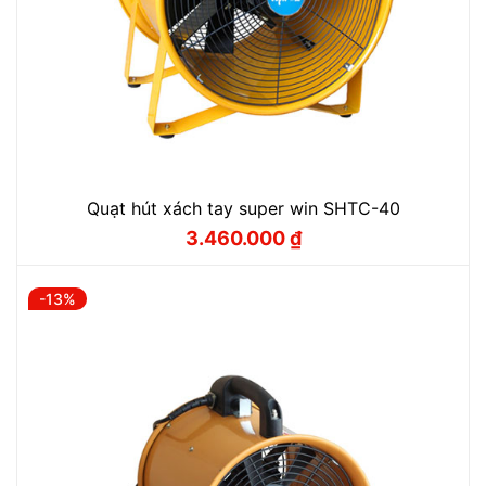
Quạt hút xách tay super win SHTC-40
3.460.000
₫
Giá
Giá
gốc
hiện
là:
tại
3.900.000 ₫.
là:
-13%
3.460.000 ₫.