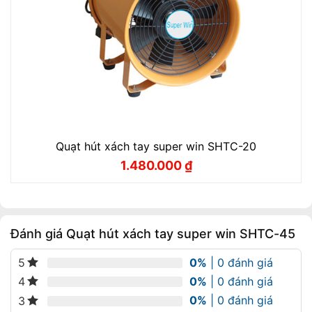
Quạt hút xách tay super win SHTC-20
1.480.000
₫
Giá
Giá
gốc
hiện
là:
tại
1.700.000 ₫.
là:
1.480.000 ₫.
Đánh giá Quạt hút xách tay super win SHTC-45
0%
| 0 đánh giá
5
0%
| 0 đánh giá
4
0%
| 0 đánh giá
3