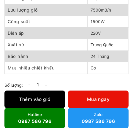
4.700.000 ₫.
là:
4.160.000 ₫.
Lưu lượng gió
7500m3/h
Công suất
1500W
Điện áp
220V
Xuất xứ
Trung Quốc
Bảo hành
24 Tháng
Mua nhiều chiết khấu
Có
Quạt hút xách tay super win SHTC-45 số lượng
Thêm vào giỏ
Mua ngay
Hotline
Zalo
0987 586 796
0987 586 796