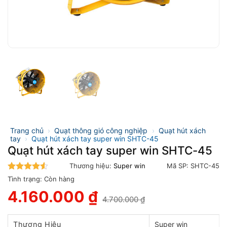
Trang chủ
›
Quạt thông gió công nghiệp
›
Quạt hút xách
tay
›
Quạt hút xách tay super win SHTC-45
Quạt hút xách tay super win SHTC-45
Thương hiệu:
Super win
Mã SP:
SHTC-45
4.5
trên 5
Tình trạng:
Còn hàng
4.160.000
₫
4.700.000
₫
Giá
Giá
gốc
hiện
là:
tại
Thương Hiệu
Super win