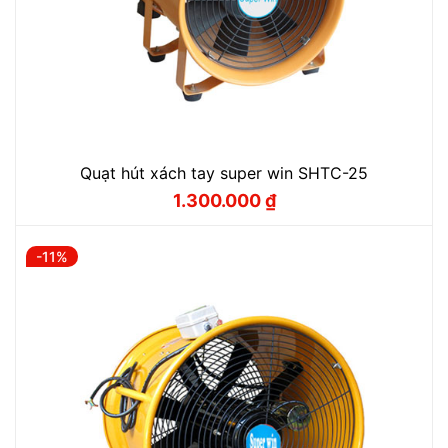
Quạt hút xách tay super win SHTC-25
1.300.000
₫
Giá
Giá
gốc
hiện
là:
tại
1.500.000 ₫.
là:
-11%
1.300.000 ₫.