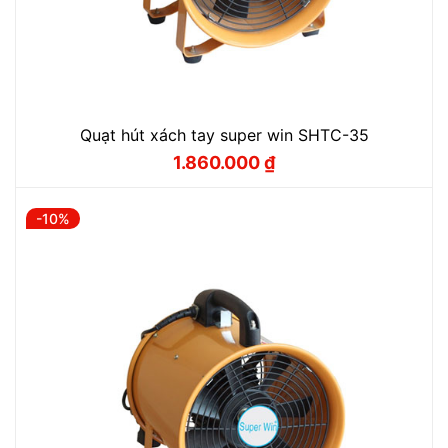
Quạt hút xách tay super win SHTC-35
1.860.000
₫
Giá
Giá
gốc
hiện
là:
tại
2.100.000 ₫.
là:
-10%
1.860.000 ₫.