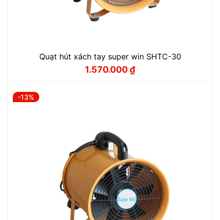
Quạt hút xách tay super win SHTC-30
1.570.000
₫
Giá
Giá
gốc
hiện
là:
tại
1.750.000 ₫.
là:
-13%
1.570.000 ₫.