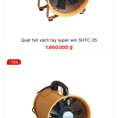
Quạt hút xách tay super win SHTC-35
1.860.000
₫
Giá
Giá
gốc
hiện
là:
tại
2.100.000 ₫.
là:
-13%
1.860.000 ₫.