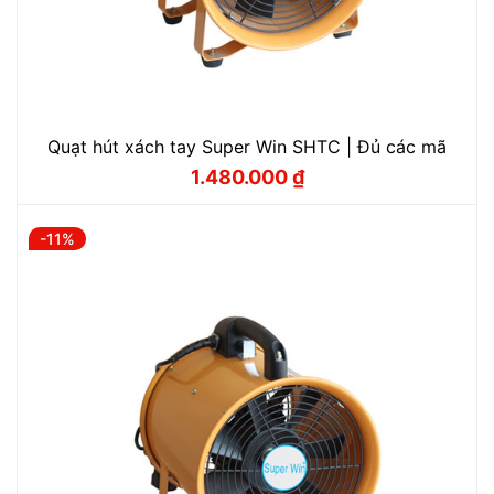
Quạt hút xách tay Super Win SHTC | Đủ các mã
1.480.000
₫
Giá
Giá
gốc
hiện
là:
tại
1.700.000 ₫.
là:
-11%
1.480.000 ₫.