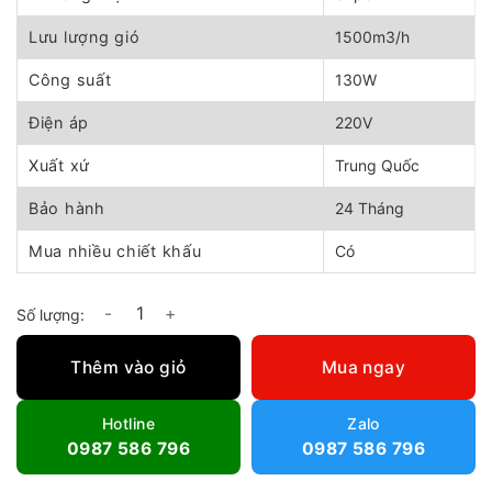
1.700.000 ₫.
là:
1.480.000 ₫.
Lưu lượng gió
1500m3/h
Công suất
130W
Điện áp
220V
Xuất xứ
Trung Quốc
Bảo hành
24 Tháng
Mua nhiều chiết khấu
Có
Quạt hút xách tay super win SHTC-20 số lượng
Thêm vào giỏ
Mua ngay
Hotline
Zalo
0987 586 796
0987 586 796