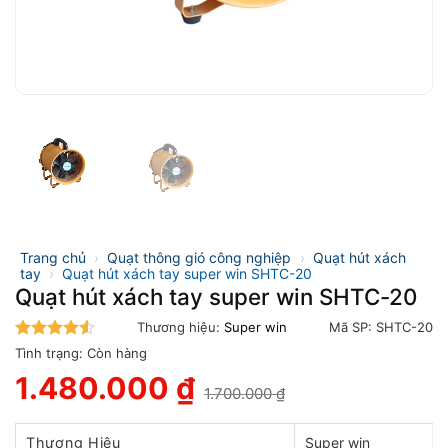
Trang chủ
›
Quạt thông gió công nghiệp
›
Quạt hút xách
tay
›
Quạt hút xách tay super win SHTC-20
Quạt hút xách tay super win SHTC-20
Thương hiệu:
Super win
Mã SP:
SHTC-20
4.5
trên 5
Tình trạng:
Còn hàng
1.480.000
₫
1.700.000
₫
Giá
Giá
gốc
hiện
là:
tại
Thương Hiệu
Super win