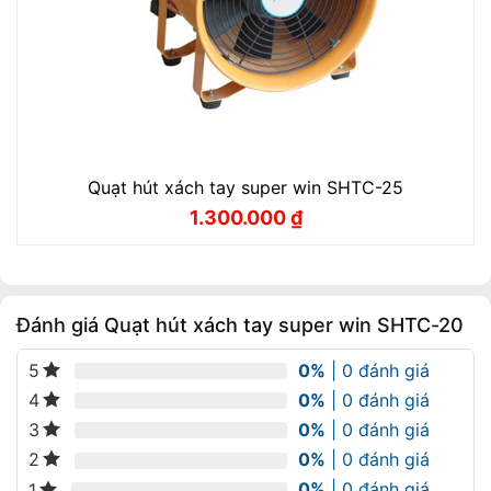
Quạt hút xách tay super win SHTC-25
1.300.000
₫
Giá
Giá
gốc
hiện
là:
tại
1.500.000 ₫.
là:
1.300.000 ₫.
Đánh giá Quạt hút xách tay super win SHTC-20
0%
| 0 đánh giá
5
0%
| 0 đánh giá
4
0%
| 0 đánh giá
3
0%
| 0 đánh giá
2
0%
| 0 đánh giá
1