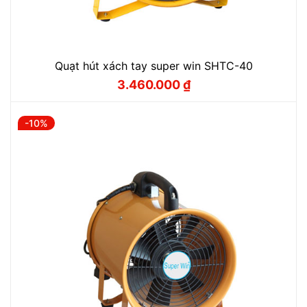
Quạt hút xách tay super win SHTC-40
3.460.000
₫
Giá
Giá
gốc
hiện
là:
tại
3.900.000 ₫.
là:
-10%
3.460.000 ₫.