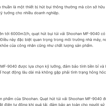
thuần là một thiết bị hút bụi thông thường mà còn sở hữu
 lý tưởng cho nhiều doanh nghiệp.
lên tới 6000m3/h, quạt hút bụi túi vải Shoohan MF-9040 có
 Điều này đặc biệt quan trọng trong môi trường nhà máy, n
 khỏe của công nhân cũng như chất lượng sản phẩm.
an MF-9040 được lựa chọn kỹ lưỡng, đảm bảo tính bền bỉ và
hể hoạt động lâu dài mà không gặp phải tình trạng hỏng hó
 sản phẩm của Shoohan. Quạt hút túi vải Shoohan MF-9040 
gắt điện tự động khi quá tải, đảm bảo an toàn cho người sử