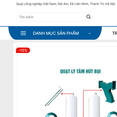
Bỏ
Quạt công nghiệp Việt Nam, Nội Am, Xã Liên Ninh, Thanh Trì, Hà Nội
qua
Tìm
nội
kiếm:
dung
DANH MỤC SẢN PHẨM
T
-15%