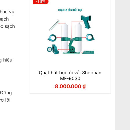
-16%
phục vụ
sạch
ệc sạch
g hiệu
Quạt hút bụi túi vải Shoohan
MF-9030
8.000.000
₫
Giá
Giá
gốc
hiện
. Động
là:
tại
ơ lõi
9.500.000 ₫.
là:
8.000.000 ₫.