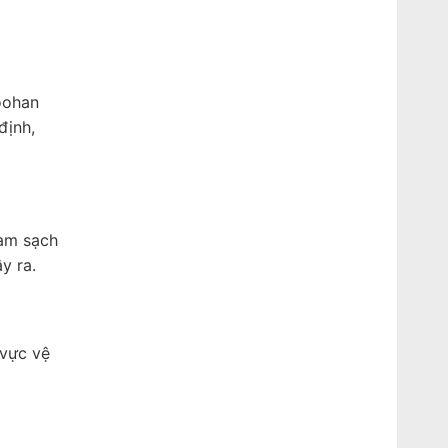
oohan
định,
làm sạch
y ra.
 vực vệ