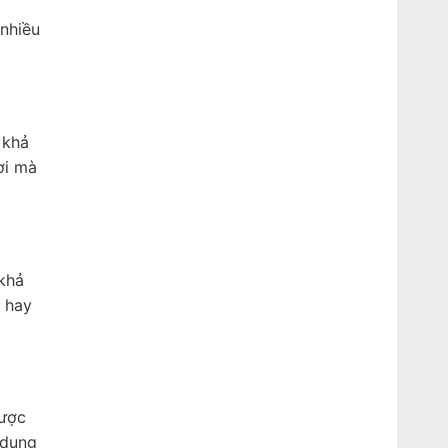
 nhiều
 khả
ơi mà
 khả
c hay
được
 dụng