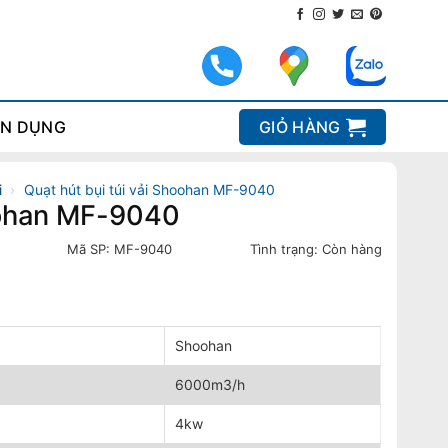
N DỤNG
GIỎ HÀNG
i
›
Quạt hút bụi túi vải Shoohan MF-9040
hoohan MF-9040
Mã SP:
MF-9040
Tình trạng:
Còn hàng
Shoohan
6000m3/h
4kw