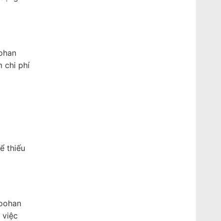
oohan
 chi phí
ể thiếu
hoohan
 việc