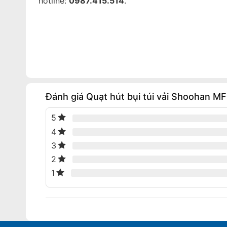
hotline:
0987.415.514
.
Đánh giá Quạt hút bụi túi vải Shoohan M
5
4
3
2
1