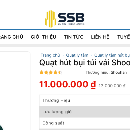
RANG CHỦ
GIỚI THIỆU
TIN TỨC
LIÊN HỆ
TUYỂ
Trang chủ
›
Quạt ly tâm
›
Quạt ly tâm hút bụ
Quạt hút bụi túi vải S
Thương hiệu:
Shoohan
4.5
trên 5
11.000.000
₫
13.000.000
₫
Giá
Giá
gốc
hiện
là:
tại
Thương Hiệu
13.000.000 ₫.
là:
11.000.000 ₫.
Lưu lượng gió
Công suất