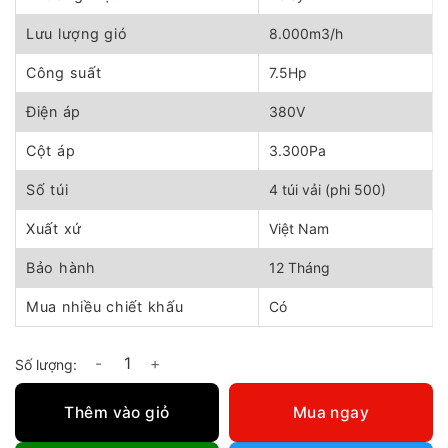
20.900.000 ₫.
là:
16.700.000 ₫.
Lưu lượng gió
8.000m3/h
Công suất
7.5Hp
Điện áp
380V
Cột áp
3.300Pa
Số túi
4 túi vải (phi 500)
Xuất xứ
Việt Nam
Bảo hành
12 Tháng
Mua nhiều chiết khấu
Có
Quạt hút bụi túi vải 7.5Hp số lượng
Thêm vào giỏ
Mua ngay