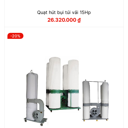
Quạt hút bụi túi vải 15Hp
26.320.000
₫
Giá
Giá
gốc
hiện
là:
tại
32.910.000 ₫.
là:
-20%
26.320.000 ₫.