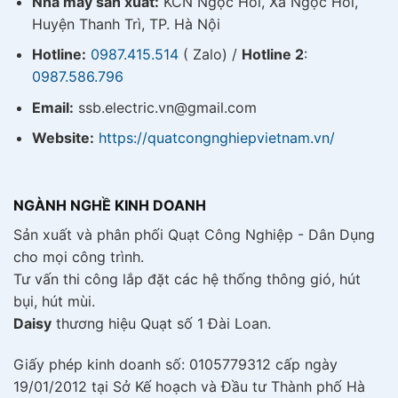
Nhà máy sản xuất:
KCN Ngọc Hồi, Xã Ngọc Hồi,
Huyện Thanh Trì, TP. Hà Nội
Hotline:
0987.415.514
( Zalo) /
Hotline 2
:
0987.586.796
Email:
ssb.electric.vn@gmail.com
Website:
https://quatcongnghiepvietnam.vn/
NGÀNH NGHỀ KINH DOANH
Sản xuất và phân phối Quạt Công Nghiệp - Dân Dụng
cho mọi công trình.
Tư vấn thi công lắp đặt các hệ thống thông gió, hút
bụi, hút mùi.
Daisy
thương hiệu Quạt số 1 Đài Loan.
Giấy phép kinh doanh số: 0105779312 cấp ngày
19/01/2012 tại Sở Kế hoạch và Đầu tư Thành phố Hà