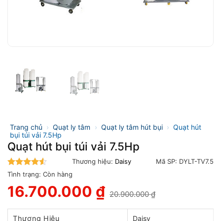
Trang chủ
›
Quạt ly tâm
›
Quạt ly tâm hút bụi
›
Quạt hút
bụi túi vải 7.5Hp
Quạt hút bụi túi vải 7.5Hp
Thương hiệu:
Daisy
Mã SP:
DYLT-TV7.5
4.5
trên 5
Tình trạng:
Còn hàng
16.700.000
₫
20.900.000
₫
Giá
Giá
gốc
hiện
là:
tại
Thương Hiệu
Daisy