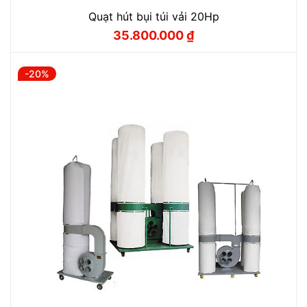
Quạt hút bụi túi vải 20Hp
35.800.000
₫
Giá
Giá
gốc
hiện
là:
tại
44.860.000 ₫.
là:
-20%
35.800.000 ₫.