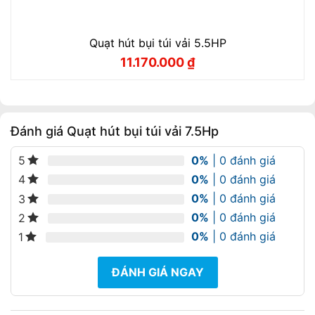
Quạt hút bụi túi vải 5.5HP
11.170.000
₫
Giá
Giá
gốc
hiện
là:
tại
13.970.000 ₫.
là:
11.170.000 ₫.
Đánh giá Quạt hút bụi túi vải 7.5Hp
0%
| 0 đánh giá
5
0%
| 0 đánh giá
4
0%
| 0 đánh giá
3
0%
| 0 đánh giá
2
0%
| 0 đánh giá
1
ĐÁNH GIÁ NGAY