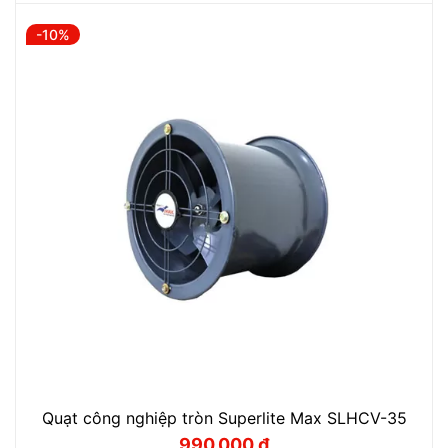
là:
tại
1.500.000 ₫.
là:
-10%
1.350.000 ₫.
Quạt công nghiệp tròn Superlite Max SLHCV-35
990.000
₫