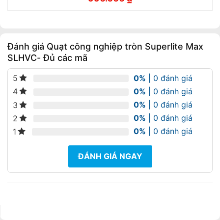
Giá
Giá
gốc
hiện
là:
tại
1.100.000 ₫.
là:
990.000 ₫.
Đánh giá Quạt công nghiệp tròn Superlite Max
SLHVC- Đủ các mã
0%
| 0 đánh giá
5
0%
| 0 đánh giá
4
0%
| 0 đánh giá
3
0%
| 0 đánh giá
2
0%
| 0 đánh giá
1
ĐÁNH GIÁ NGAY