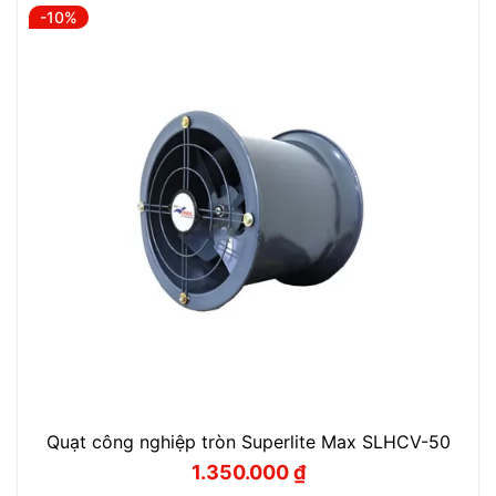
1.720.000 ₫.
là:
-10%
1.550.000 ₫.
Quạt công nghiệp tròn Superlite Max SLHCV-50
1.350.000
₫
Giá
Giá
gốc
hiện