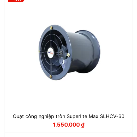
Quạt công nghiệp tròn Superlite Max SLHCV-60
1.550.000
₫
Giá
Giá
gốc
hiện
là:
tại