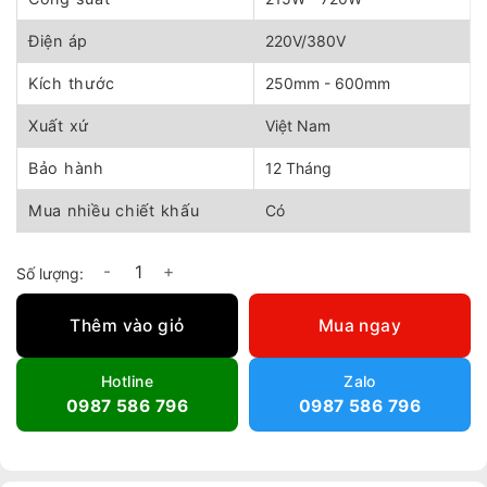
Điện áp
220V/380V
Kích thước
250mm - 600mm
Xuất xứ
Việt Nam
Bảo hành
12 Tháng
Mua nhiều chiết khấu
Có
Quạt công nghiệp tròn Superlite Max SLHVC- Đủ các mã số lư
Thêm vào giỏ
Mua ngay
Hotline
Zalo
0987 586 796
0987 586 796