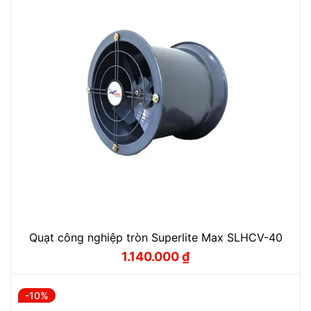
Quạt công nghiệp tròn Superlite Max SLHCV-40
1.140.000
₫
Giá
Giá
gốc
hiện
là:
tại
1.260.000 ₫.
là:
-10%
1.140.000 ₫.