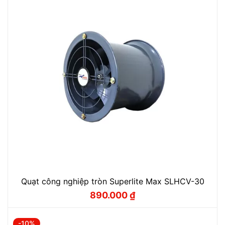
Quạt công nghiệp tròn Superlite Max SLHCV-30
890.000
₫
Giá
Giá
gốc
hiện
là:
tại
988.000 ₫.
là:
-10%
890.000 ₫.