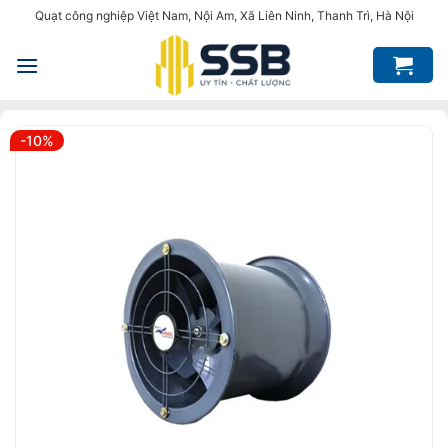
Bỏ
Quạt công nghiệp Việt Nam, Nội Am, Xã Liên Ninh, Thanh Trì, Hà Nội
qua
nội
dung
-10%