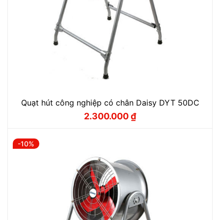
Quạt hút công nghiệp có chân Daisy DYT 50DC
2.300.000
₫
Giá
Giá
gốc
hiện
là:
tại
2.550.000 ₫.
là:
-10%
2.300.000 ₫.