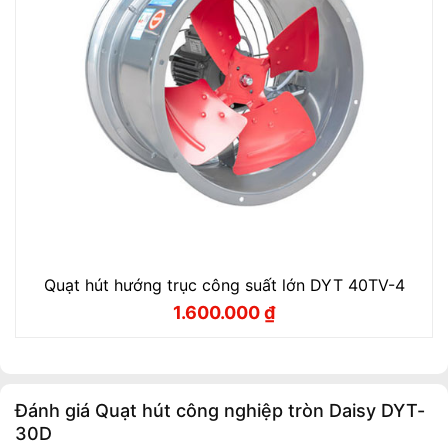
Quạt hút hướng trục công suất lớn DYT 40TV-4
1.600.000
₫
Giá
Giá
gốc
hiện
là:
tại
1.770.000 ₫.
là:
1.600.000 ₫.
Đánh giá Quạt hút công nghiệp tròn Daisy DYT-
30D