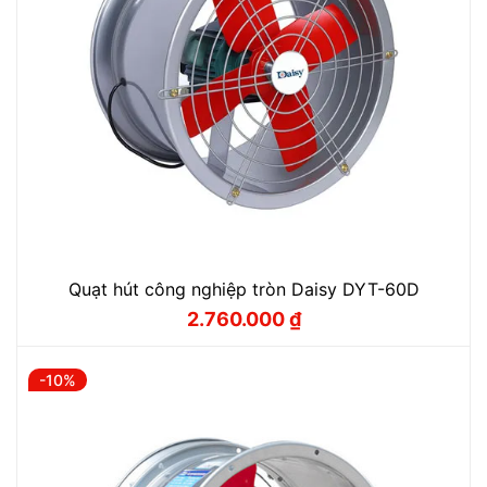
Quạt hút công nghiệp tròn Daisy DYT-60D
2.760.000
₫
Giá
Giá
gốc
hiện
là:
tại
3.066.000 ₫.
là:
-10%
2.760.000 ₫.