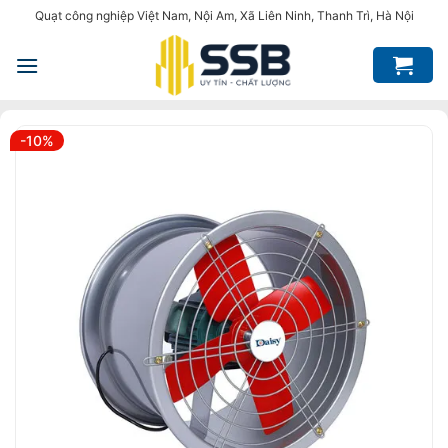
Bỏ
Quạt công nghiệp Việt Nam, Nội Am, Xã Liên Ninh, Thanh Trì, Hà Nội
qua
nội
dung
-10%