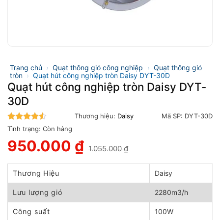
Trang chủ
›
Quạt thông gió công nghiệp
›
Quạt thông gió
tròn
›
Quạt hút công nghiệp tròn Daisy DYT-30D
Quạt hút công nghiệp tròn Daisy DYT-
30D
Thương hiệu:
Daisy
Mã SP:
DYT-30D
4.5
trên 5
Tình trạng:
Còn hàng
950.000
₫
1.055.000
₫
Giá
Giá
gốc
hiện
là:
tại
Thương Hiệu
Daisy
1.055.000 ₫.
là:
950.000 ₫.
Lưu lượng gió
2280m3/h
Công suất
100W