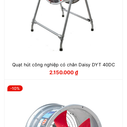
Quạt hút công nghiệp có chân Daisy DYT 40DC
2.150.000
₫
Giá
Giá
gốc
hiện
là:
tại
2.380.000 ₫.
là:
-10%
2.150.000 ₫.