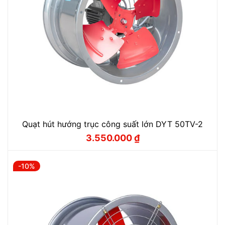
Quạt hút hướng trục công suất lớn DYT 50TV-2
3.550.000
₫
Giá
Giá
gốc
hiện
là:
tại
3.940.000 ₫.
là:
-10%
3.550.000 ₫.