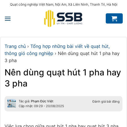
Bỏ
Quạt công nghiệp Việt Nam, Nội Am, Xã Liên Ninh, Thanh Trì, Hà Nội
qua
nội
dung
Trang chủ
›
Tổng hợp những bài viết về quạt hút,
thông gió công nghiệp
›
Nên dùng quạt hút 1 pha hay
3 pha
Nên dùng quạt hút 1 pha hay
3 pha
Tác giả:
Phạm Đức Việt
Đánh giá bài đăng
Cập nhật: 09:29 - 20/08/2025
Việc lựa chọn giữa quạt hút 1 pha hay quạt hút 3 pha