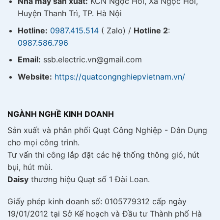
Nhà máy sản xuất:
KCN Ngọc Hồi, Xã Ngọc Hồi,
Huyện Thanh Trì, TP. Hà Nội
Hotline:
0987.415.514
( Zalo) /
Hotline 2
:
0987.586.796
Email:
ssb.electric.vn@gmail.com
Website:
https://quatcongnghiepvietnam.vn/
NGÀNH NGHỀ KINH DOANH
Sản xuất và phân phối Quạt Công Nghiệp - Dân Dụng
cho mọi công trình.
Tư vấn thi công lắp đặt các hệ thống thông gió, hút
bụi, hút mùi.
Daisy
thương hiệu Quạt số 1 Đài Loan.
Giấy phép kinh doanh số: 0105779312 cấp ngày
19/01/2012 tại Sở Kế hoạch và Đầu tư Thành phố Hà