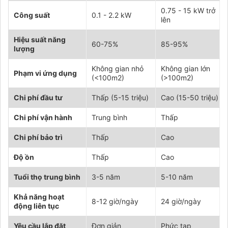
0.75 - 15 kW trở
Công suất
0.1 - 2.2 kW
lên
Hiệu suất năng
60-75%
85-95%
lượng
Không gian nhỏ
Không gian lớn
Phạm vi ứng dụng
(<100m2)
(>100m2)
Chi phí đầu tư
Thấp (5-15 triệu)
Cao (15-50 triệu)
Chi phí vận hành
Trung bình
Thấp
Chi phí bảo trì
Thấp
Cao
Độ ồn
Thấp
Cao
Tuổi thọ trung bình
3-5 năm
5-10 năm
Khả năng hoạt
8-12 giờ/ngày
24 giờ/ngày
động liên tục
Yêu cầu lắp đặt
Đơn giản
Phức tạp