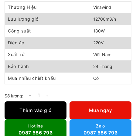
gốc
hiện
là:
tại
Thương Hiệu
Vinawind
1.650.000 ₫.
là:
1.350.000 ₫.
Lưu lượng gió
12700m3/h
Công suất
180W
Điện áp
220V
Xuất xứ
Việt Nam
Bảo hành
24 Tháng
Mua nhiều chiết khấu
Có
Quạt treo tường công nghiệp Vinawind QTT750-Đ số lượng
Thêm vào giỏ
Mua ngay
Hotline
Zalo
0987 586 796
0987 586 796