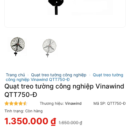
Trang chủ
›
Quạt treo tường công nghiệp
›
Quạt treo tường
công nghiệp Vinawind QTT750-Đ
Quạt treo tường công nghiệp Vinawind
QTT750-Đ
Thương hiệu:
Vinawind
Mã SP:
QTT750-Đ
4.5
trên 5
Tình trạng:
Còn hàng
1.350.000
₫
1.650.000
₫
Giá
Giá