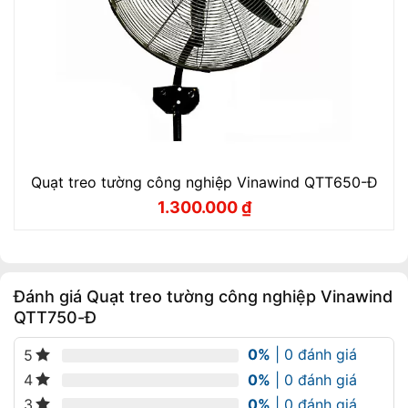
Quạt treo tường công nghiệp Vinawind QTT650-Đ
1.300.000
₫
Giá
Giá
gốc
hiện
là:
tại
1.560.000 ₫.
là:
1.300.000 ₫.
Đánh giá Quạt treo tường công nghiệp Vinawind
QTT750-Đ
0%
| 0 đánh giá
5
0%
| 0 đánh giá
4
0%
| 0 đánh giá
3