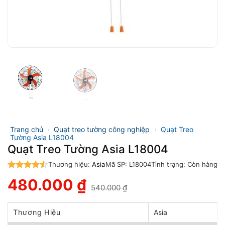
Trang chủ
›
Quạt treo tường công nghiệp
›
Quạt Treo
Tường Asia L18004
Quạt Treo Tường Asia L18004
Thương hiệu:
Asia
Mã SP:
L18004
Tình trạng:
Còn hàng
4.5
trên 5
480.000
₫
540.000
₫
Giá
Giá
gốc
hiện
là:
tại
Thương Hiệu
Asia
540.000 ₫.
là: