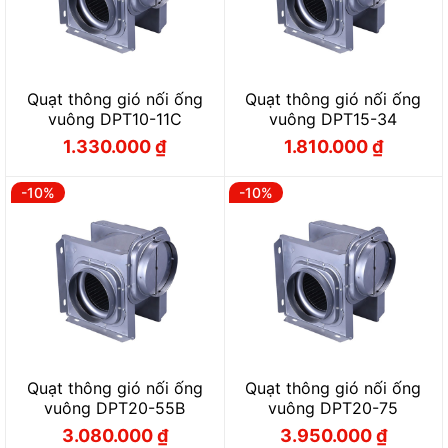
Quạt thông gió nối ống
Quạt thông gió nối ống
vuông DPT10-11C
vuông DPT15-34
1.330.000
₫
1.810.000
₫
Giá
Giá
Giá
Giá
gốc
hiện
gốc
hiện
là:
tại
là:
tại
1.470.000 ₫.
là:
2.010.000 ₫.
là:
-10%
-10%
1.330.000 ₫.
1.810.000 ₫.
Quạt thông gió nối ống
Quạt thông gió nối ống
vuông DPT20-55B
vuông DPT20-75
3.080.000
₫
3.950.000
₫
Giá
Giá
Giá
Giá