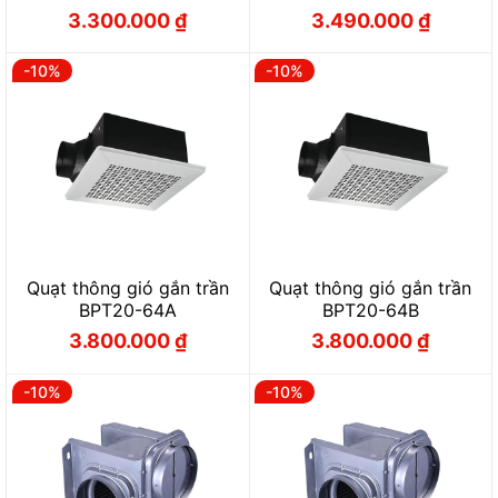
3.300.000
₫
3.490.000
₫
Giá
Giá
Giá
Giá
gốc
hiện
gốc
hiện
là:
tại
là:
tại
3.660.000 ₫.
là:
3.870.000 ₫.
là:
-10%
-10%
3.300.000 ₫.
3.490.000 ₫.
Quạt thông gió gắn trần
Quạt thông gió gắn trần
BPT20-64A
BPT20-64B
3.800.000
₫
3.800.000
₫
Giá
Giá
Giá
Giá
gốc
hiện
gốc
hiện
là:
tại
là:
tại
4.220.000 ₫.
là:
4.220.000 ₫.
là:
-10%
-10%
3.800.000 ₫.
3.800.000 ₫.