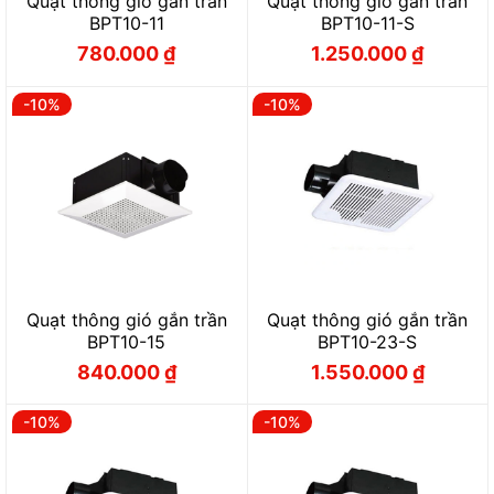
Quạt thông gió gắn trần
Quạt thông gió gắn trần
BPT10-11
BPT10-11-S
780.000
₫
1.250.000
₫
Giá
Giá
Giá
Giá
gốc
hiện
gốc
hiện
là:
tại
là:
tại
866.000 ₫.
là:
1.388.000 ₫.
là:
-10%
-10%
780.000 ₫.
1.250.000 ₫.
Quạt thông gió gắn trần
Quạt thông gió gắn trần
BPT10-15
BPT10-23-S
840.000
₫
1.550.000
₫
Giá
Giá
Giá
Giá
gốc
hiện
gốc
hiện
là:
tại
là:
tại
933.000 ₫.
là:
1.720.000 ₫.
là:
-10%
-10%
840.000 ₫.
1.550.000 ₫.