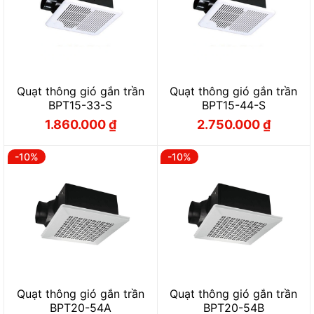
Quạt thông gió gắn trần
Quạt thông gió gắn trần
BPT15-33-S
BPT15-44-S
1.860.000
₫
2.750.000
₫
Giá
Giá
Giá
Giá
gốc
hiện
gốc
hiện
là:
tại
là:
tại
2.060.000 ₫.
là:
3.050.000 ₫.
là:
-10%
-10%
1.860.000 ₫.
2.750.000 ₫.
Quạt thông gió gắn trần
Quạt thông gió gắn trần
BPT20-54A
BPT20-54B