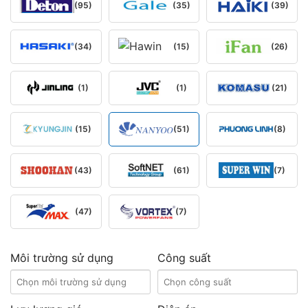
(95)
(35)
(39)
(34)
(15)
(26)
(1)
(1)
(21)
(15)
(51)
(8)
(43)
(61)
(7)
(47)
(7)
Môi trường sử dụng
Công suất