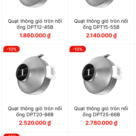
Quạt thông gió tròn nối
Quạt thông gió tròn nối
ống DPT12-45B
ống DPT15-55B
1.860.000
₫
2.140.000
₫
Giá
Giá
Giá
Giá
gốc
hiện
gốc
hiện
là:
tại
là:
tại
2.060.000 ₫.
là:
2.370.000 ₫.
là:
-10%
-10%
1.860.000 ₫.
2.140.000 ₫.
Quạt thông gió tròn nối
Quạt thông gió tròn nối
ống DPT20-66B
ống DPT25-66B
2.520.000
₫
2.780.000
₫
Giá
Giá
Giá
Giá
gốc
hiện
gốc
hiện
là:
tại
là:
tại