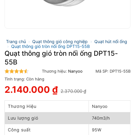
Trang chủ
›
Quạt thông gió công nghiệp
›
Quạt hút nối ống
›
Quạt thông gió tròn nối ống DPT15-55B
Quạt thông gió tròn nối ống DPT15-
55B
Thương hiệu:
Nanyoo
Mã SP:
DPT15-55B
4.5
trên 5
Tình trạng:
Còn hàng
2.140.000
₫
2.370.000
₫
Giá
Giá
gốc
hiện
là:
tại
Thương Hiệu
Nanyoo
2.370.000 ₫.
là:
2.140.000 ₫.
Lưu lượng gió
740m3/h
Công suất
95W