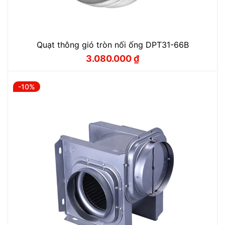
Quạt thông gió tròn nối ống DPT31-66B
3.080.000
₫
Giá
Giá
gốc
hiện
là:
tại
3.420.000 ₫.
là:
-10%
3.080.000 ₫.