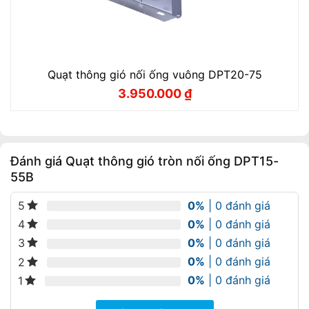
Quạt thông gió nối ống vuông DPT20-75
3.950.000
₫
Giá
Giá
gốc
hiện
là:
tại
4.380.000 ₫.
là:
3.950.000 ₫.
Đánh giá Quạt thông gió tròn nối ống DPT15-
55B
0%
| 0 đánh giá
5
0%
| 0 đánh giá
4
0%
| 0 đánh giá
3
0%
| 0 đánh giá
2
0%
| 0 đánh giá
1