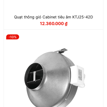
Quạt thông gió Cabinet tiêu âm KTJ25-42D
12.360.000
₫
Giá
Giá
gốc
hiện
là:
tại
13.730.000 ₫.
là:
-10%
12.360.000 ₫.