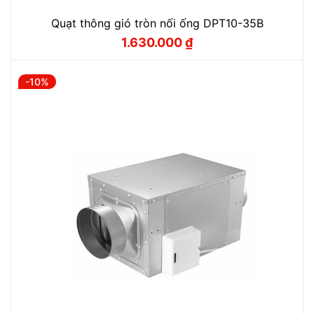
Quạt thông gió tròn nối ống DPT10-35B
1.630.000
₫
Giá
Giá
gốc
hiện
là:
tại
1.810.000 ₫.
là:
-10%
1.630.000 ₫.