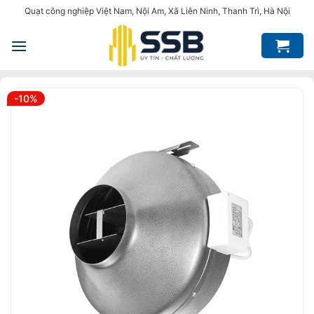
Bỏ
Quạt công nghiệp Việt Nam, Nội Am, Xã Liên Ninh, Thanh Trì, Hà Nội
qua
nội
dung
-10%