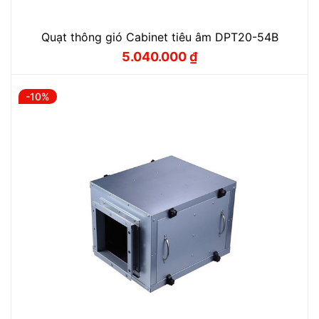
Quạt thông gió Cabinet tiêu âm DPT20-54B
5.040.000
₫
Giá
Giá
gốc
hiện
là:
tại
5.600.000 ₫.
là:
-10%
5.040.000 ₫.