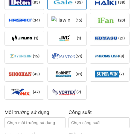
(95)
(35)
(39)
(34)
(15)
(26)
(1)
(1)
(21)
(15)
(51)
(8)
(43)
(61)
(7)
(47)
(7)
Môi trường sử dụng
Công suất