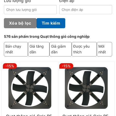
Lưu lượng gió
Điện áp
Xóa bộ lọc
Tìm kiếm
576 sản phẩm trong Quạt thông gió công nghiệp
Bán chạy
Giá tăng
Giá giảm
Được yêu
Mới
nhất
dần
dần
thích
nhất
-15%
-15%