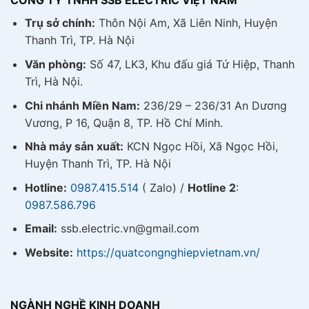
CÔNG TY TNHH SSB ELECTRIC VIỆT NAM
Trụ sở chính:
Thôn Nội Am, Xã Liên Ninh, Huyện
Thanh Trì, TP. Hà Nội
Văn phòng:
Số 47, LK3, Khu đấu giá Tứ Hiệp, Thanh
Trì, Hà Nội.
Chi nhánh Miền Nam:
236/29 – 236/31 An Dương
Vương, P 16, Quận 8, TP. Hồ Chí Minh.
Nhà máy sản xuất:
KCN Ngọc Hồi, Xã Ngọc Hồi,
Huyện Thanh Trì, TP. Hà Nội
Hotline:
0987.415.514
( Zalo) /
Hotline 2
:
0987.586.796
Email:
ssb.electric.vn@gmail.com
Website:
https://quatcongnghiepvietnam.vn/
NGÀNH NGHỀ KINH DOANH