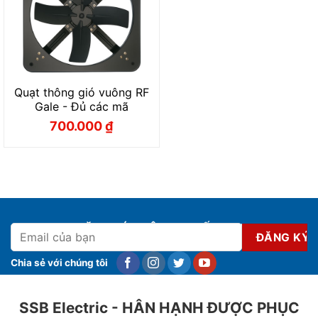
Quạt thông gió vuông RF
Gale - Đủ các mã
700.000
₫
Giá
Giá
gốc
hiện
là:
tại
800.000 ₫.
là:
700.000 ₫.
ĐĂNG KÝ NHẬN KHUYẾN MẠI
Chia sẻ với chúng tôi
SSB Electric - HÂN HẠNH ĐƯỢC PHỤC