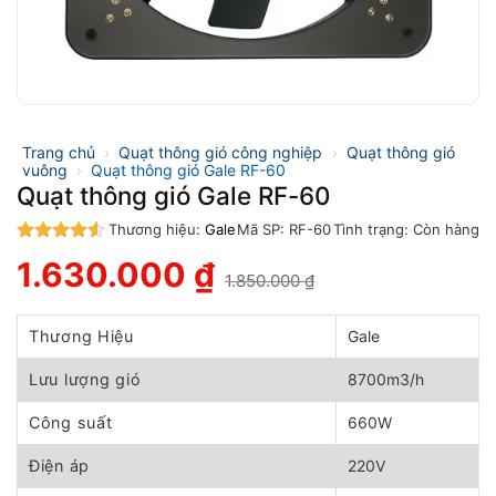
Trang chủ
›
Quạt thông gió công nghiệp
›
Quạt thông gió
vuông
›
Quạt thông gió Gale RF-60
Quạt thông gió Gale RF-60
Thương hiệu:
Gale
Mã SP:
RF-60
Tình trạng:
Còn hàng
4.5
trên 5
1.630.000
₫
1.850.000
₫
Giá
Giá
gốc
hiện
là:
tại
Thương Hiệu
Gale
1.850.000 ₫.
là:
1.630.000 ₫.
Lưu lượng gió
8700m3/h
Công suất
660W
Điện áp
220V