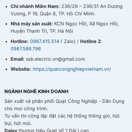
Chi nhánh Miền Nam:
236/29 – 236/31 An Dương
Vương, P 16, Quận 8, TP. Hồ Chí Minh.
Nhà máy sản xuất:
KCN Ngọc Hồi, Xã Ngọc Hồi,
Huyện Thanh Trì, TP. Hà Nội
Hotline:
0987.415.514
( Zalo) /
Hotline 2
:
0987.586.796
Email:
ssb.electric.vn@gmail.com
Website:
https://quatcongnghiepvietnam.vn/
NGÀNH NGHỀ KINH DOANH
Sản xuất và phân phối Quạt Công Nghiệp - Dân Dụng
cho mọi công trình.
Tư vấn thi công lắp đặt các hệ thống thông gió, hút
bụi, hút mùi.
Daisy
thương hiệu Quạt số 1 Đài Loan.