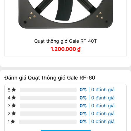
Quạt thông gió Gale RF-40T
1.200.000
₫
Giá
Giá
gốc
hiện
là:
tại
1.400.000 ₫.
là:
1.200.000 ₫.
Đánh giá Quạt thông gió Gale RF-60
0%
| 0 đánh giá
5
0%
| 0 đánh giá
4
0%
| 0 đánh giá
3
0%
| 0 đánh giá
2
0%
| 0 đánh giá
1