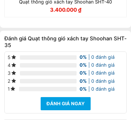
Quạt thông gió xách tay Shoohan SHT-40
3.400.000
₫
Giá
Giá
gốc
hiện
là:
tại
3.780.000 ₫.
là:
3.400.000 ₫.
Đánh giá Quạt thông gió xách tay Shoohan SHT-
35
0%
| 0 đánh giá
5
0%
| 0 đánh giá
4
0%
| 0 đánh giá
3
0%
| 0 đánh giá
2
0%
| 0 đánh giá
1
ĐÁNH GIÁ NGAY