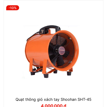
là:
tại
1.720.000 ₫.
là:
-10%
1.550.000 ₫.
Quạt thông gió xách tay Shoohan SHT-45
4.000.000
₫