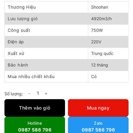
gốc
hiện
là:
tại
Thương Hiệu
Shoohan
3.220.000 ₫.
là:
2.900.000 ₫.
Lưu lượng gió
4920m3/h
Công suất
750W
Điện áp
220V
Xuất xứ
Trung quốc
Bảo hành
12 tháng
Mua nhiều chiết khấu
Có
Quạt thông gió xách tay Shoohan SHT-35 số lượng
Thêm vào giỏ
Mua ngay
Hotline
Zalo
0987 586 796
0987 586 796