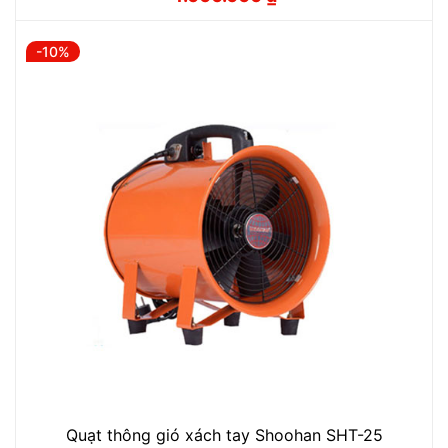
Giá
Giá
gốc
hiện
là:
tại
4.440.000 ₫.
là:
-10%
4.000.000 ₫.
Quạt thông gió xách tay Shoohan SHT-25