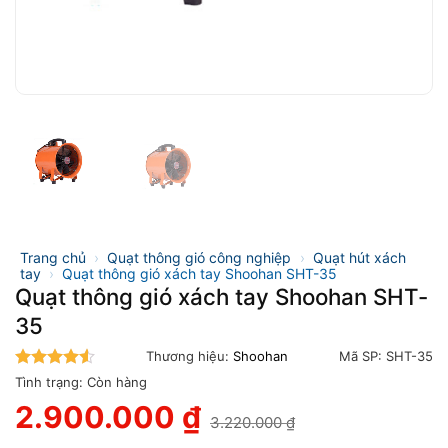
Trang chủ
›
Quạt thông gió công nghiệp
›
Quạt hút xách
tay
›
Quạt thông gió xách tay Shoohan SHT-35
Quạt thông gió xách tay Shoohan SHT-
35
Thương hiệu:
Shoohan
Mã SP:
SHT-35
4.5
trên 5
Tình trạng:
Còn hàng
2.900.000
₫
3.220.000
₫
Giá
Giá