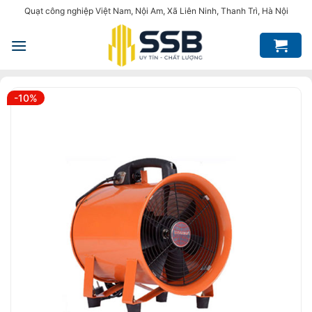
Bỏ
Quạt công nghiệp Việt Nam, Nội Am, Xã Liên Ninh, Thanh Trì, Hà Nội
qua
nội
dung
-10%