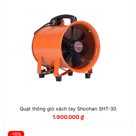
Quạt thông gió xách tay Shoohan SHT-30
1.900.000
₫
Giá
Giá
gốc
hiện
là:
tại
2.110.000 ₫.
là:
-10%
1.900.000 ₫.