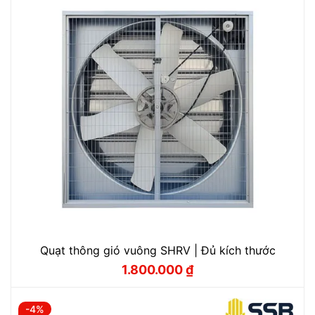
Quạt thông gió vuông SHRV | Đủ kích thước
1.800.000
₫
Giá
Giá
gốc
hiện
là:
tại
1.900.000 ₫.
là:
-4%
1.800.000 ₫.