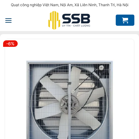
Bỏ
Quạt công nghiệp Việt Nam, Nội Am, Xã Liên Ninh, Thanh Trì, Hà Nội
qua
nội
dung
-6%