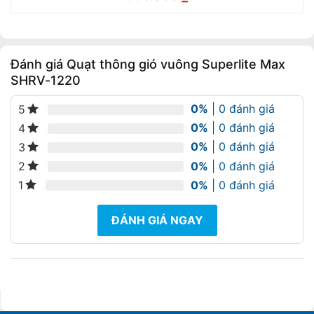
gốc
hiện
là:
tại
380.000 ₫.
là:
330.000 ₫.
Đánh giá Quạt thông gió vuông Superlite Max
SHRV-1220
0%
| 0 đánh giá
5
0%
| 0 đánh giá
4
0%
| 0 đánh giá
3
0%
| 0 đánh giá
2
0%
| 0 đánh giá
1
ĐÁNH GIÁ NGAY