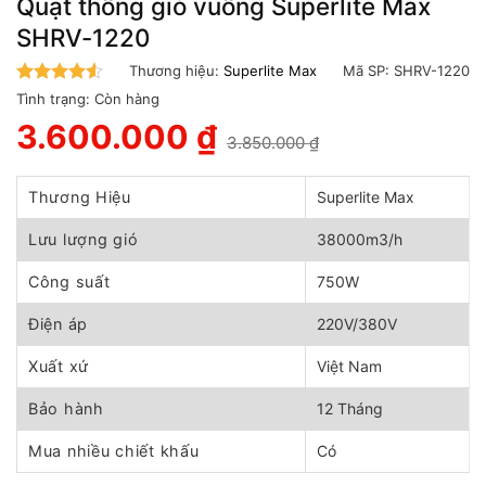
Quạt thông gió vuông Superlite Max
SHRV-1220
Thương hiệu:
Superlite Max
Mã SP:
SHRV-1220
4.5
trên 5
Tình trạng:
Còn hàng
3.600.000
₫
3.850.000
₫
Giá
Giá
gốc
hiện
là:
tại
Thương Hiệu
Superlite Max
3.850.000 ₫.
là:
3.600.000 ₫.
Lưu lượng gió
38000m3/h
Công suất
750W
Điện áp
220V/380V
Xuất xứ
Việt Nam
Bảo hành
12 Tháng
Mua nhiều chiết khấu
Có