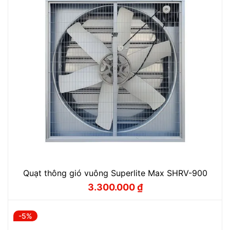
Quạt thông gió vuông Superlite Max SHRV-900
3.300.000
₫
Giá
Giá
gốc
hiện
là:
tại
3.550.000 ₫.
là:
-5%
3.300.000 ₫.