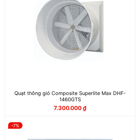
Quạt thông gió Composite Superlite Max DHF-
1460GTS
7.300.000
₫
Giá
Giá
gốc
hiện
là:
tại
7.800.000 ₫.
là:
-7%
7.300.000 ₫.