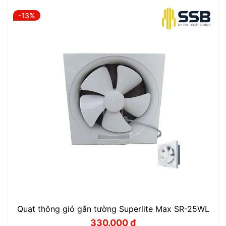
là:
tại
4.600.000 ₫.
là:
-13%
4.400.000 ₫.
Quạt thông gió gắn tường Superlite Max SR-25WL
330.000
₫
Giá
Giá