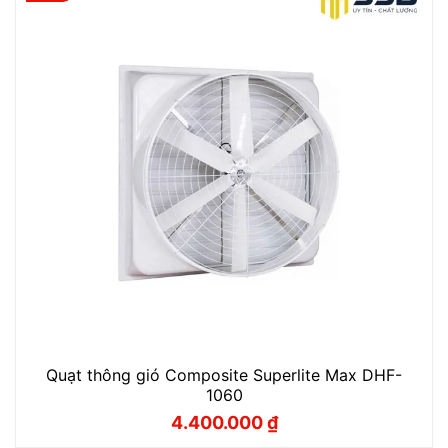
Quạt thông gió Composite Superlite Max DHF-
1060
4.400.000
₫
Giá
Giá
gốc
hiện