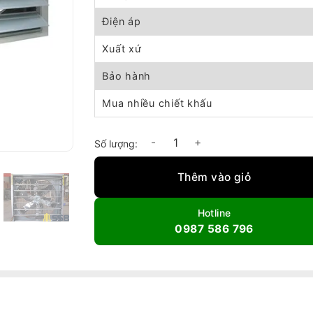
Điện áp
Xuất xứ
Bảo hành
Mua nhiều chiết khấu
Quạt thông gió vuông Komasu V1060S số lư
Thêm vào giỏ
Hotline
0987 586 796