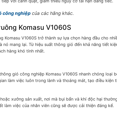
tiếp với cánh quạt, giảm thiểu nguy cơ tai nạn đáng tiếc.
ó công nghiệp
của các hãng khác.
 vuông Komasu V1060S
ng Komasu V1060S trở thành sự lựa chọn hàng đầu cho nhi
 nó mang lại. Từ hiệu suất thông gió đến khả năng tiết ki
ách hàng khó tính nhất.
t thông gió công nghiệp Komasu V1060S nhanh chóng loại 
ian làm việc luôn trong lành và thoáng mát, tạo điều kiện t
 hoặc xưởng sản xuất, nơi mà bụi bẩn và khí độc hại thườn
ất làm việc của nhân viên cũng sẽ được cải thiện đáng kể.