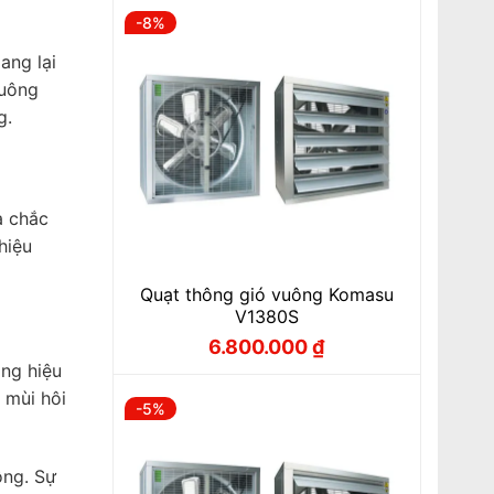
-8%
ang lại
vuông
g.
à chắc
hiệu
Quạt thông gió vuông Komasu
V1380S
6.800.000
₫
Giá
Giá
gốc
hiện
ng hiệu
là:
tại
 mùi hôi
7.400.000 ₫.
là:
-5%
6.800.000 ₫.
ộng. Sự