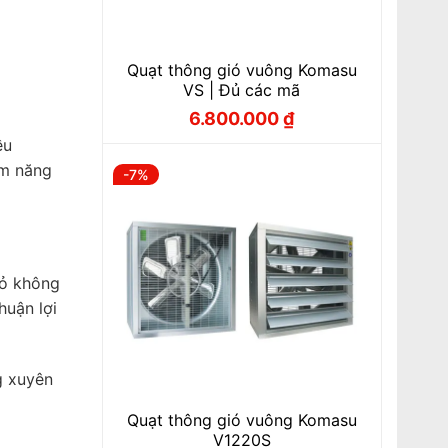
Quạt thông gió vuông Komasu
VS | Đủ các mã
6.800.000
₫
Giá
Giá
gốc
hiện
ều
là:
tại
7.400.000 ₫.
là:
ệm năng
-7%
6.800.000 ₫.
bỏ không
huận lợi
g xuyên
Quạt thông gió vuông Komasu
V1220S