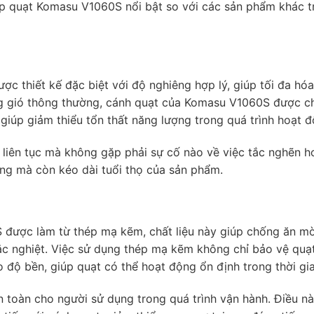
iúp quạt Komasu V1060S nổi bật so với các sản phẩm khác tr
 thiết kế đặc biệt với độ nghiêng hợp lý, giúp tối đa hóa
ng gió thông thường, cánh quạt của Komasu V1060S được c
giúp giảm thiểu tổn thất năng lượng trong quá trình hoạt đ
 liên tục mà không gặp phải sự cố nào về việc tắc nghẽn h
ợng mà còn kéo dài tuổi thọ của sản phẩm.
được làm từ thép mạ kẽm, chất liệu này giúp chống ăn m
ắc nghiệt. Việc sử dụng thép mạ kẽm không chỉ bảo vệ quạ
 độ bền, giúp quạt có thể hoạt động ổn định trong thời gia
 toàn cho người sử dụng trong quá trình vận hành. Điều nà