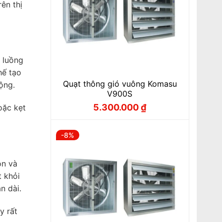
ên thị
 luồng
hế tạo
Quạt thông gió vuông Komasu
ộng.
V900S
5.300.000
₫
oặc kẹt
Giá
Giá
gốc
hiện
là:
tại
5.600.000 ₫.
là:
-8%
5.300.000 ₫.
òn và
t khỏi
n dài.
y rất