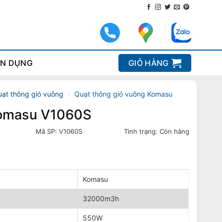
N DỤNG
GIỎ HÀNG
ạt thông gió vuông
›
Quạt thông gió vuông Komasu
Komasu V1060S
Mã SP:
V1060S
Tình trạng:
Còn hàng
Komasu
32000m3h
550W