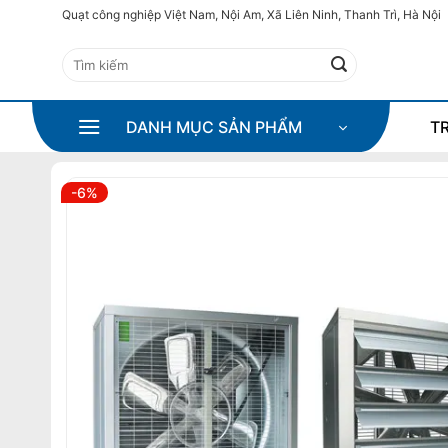
Bỏ
Quạt công nghiệp Việt Nam, Nội Am, Xã Liên Ninh, Thanh Trì, Hà Nội
qua
Tìm
nội
kiếm:
dung
DANH MỤC SẢN PHẨM
T
-6%