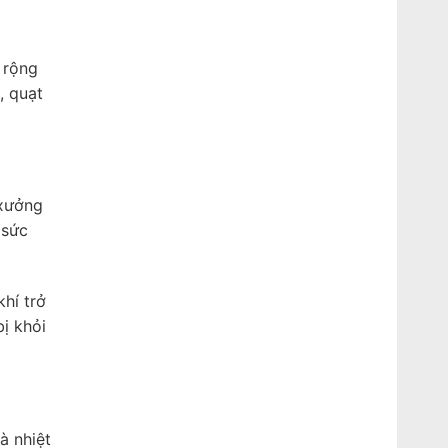
 rộng
, quạt
 xưởng
 sức
hí trở
ị khỏi
à nhiệt