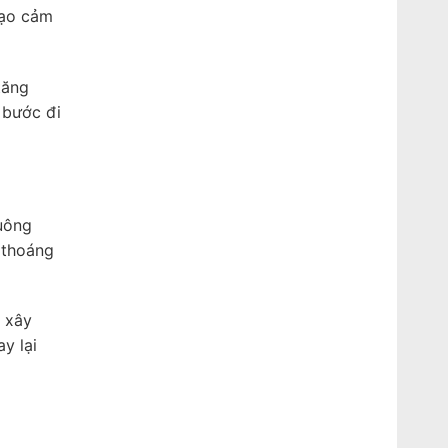
tạo cảm
tăng
 bước đi
vuông
 thoáng
 xây
y lại