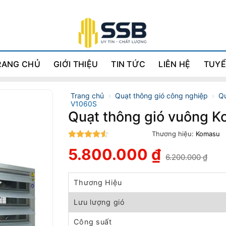
RANG CHỦ
GIỚI THIỆU
TIN TỨC
LIÊN HỆ
TUYỂ
Trang chủ
›
Quạt thông gió công nghiệp
›
Qu
V1060S
Quạt thông gió vuông 
Thương hiệu:
Komasu
4.5
trên 5
5.800.000
₫
6.200.000
₫
Giá
Giá
gốc
hiện
là:
tại
Thương Hiệu
6.200.000 ₫.
là:
5.800.000 ₫.
Lưu lượng gió
Công suất