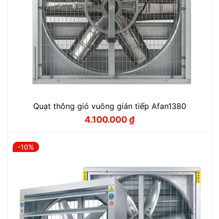
Quạt thông gió vuông gián tiếp Afan1380
4.100.000
₫
Giá
Giá
gốc
hiện
là:
tại
4.550.000 ₫.
là:
-10%
4.100.000 ₫.