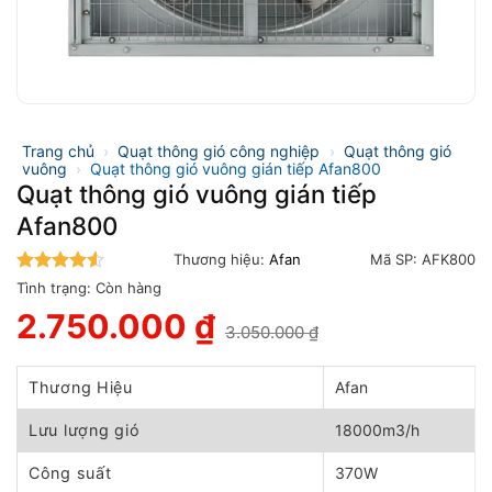
Trang chủ
›
Quạt thông gió công nghiệp
›
Quạt thông gió
vuông
›
Quạt thông gió vuông gián tiếp Afan800
Quạt thông gió vuông gián tiếp
Afan800
Thương hiệu:
Afan
Mã SP:
AFK800
4.5
trên 5
Tình trạng:
Còn hàng
2.750.000
₫
3.050.000
₫
Giá
Giá
gốc
hiện
là:
tại
Thương Hiệu
Afan
3.050.000 ₫.
là:
2.750.000 ₫.
Lưu lượng gió
18000m3/h
Công suất
370W