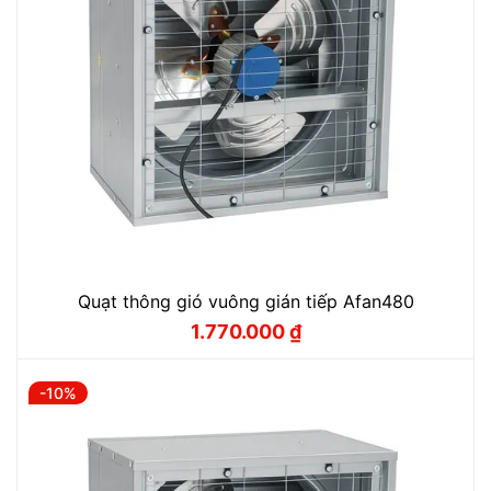
Quạt thông gió vuông gián tiếp Afan480
1.770.000
₫
Giá
Giá
gốc
hiện
là:
tại
1.960.000 ₫.
là:
-10%
1.770.000 ₫.