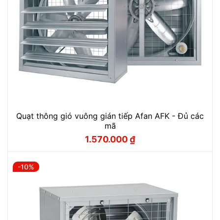
Quạt thông gió vuông gián tiếp Afan AFK - Đủ các
mã
1.570.000
₫
Giá
Giá
gốc
hiện
là:
tại
1.740.000 ₫.
là:
-10%
1.570.000 ₫.