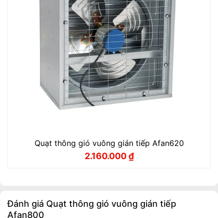
Quạt thông gió vuông gián tiếp Afan620
2.160.000
₫
Giá
Giá
gốc
hiện
là:
tại
2.400.000 ₫.
là:
2.160.000 ₫.
Đánh giá Quạt thông gió vuông gián tiếp
Afan800