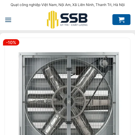
Bỏ
Quạt công nghiệp Việt Nam, Nội Am, Xã Liên Ninh, Thanh Trì, Hà Nội
qua
nội
dung
-10%