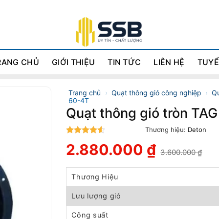
RANG CHỦ
GIỚI THIỆU
TIN TỨC
LIÊN HỆ
TUYỂ
Trang chủ
›
Quạt thông gió công nghiệp
›
Qu
60-4T
Quạt thông gió tròn TA
Thương hiệu:
Deton
4.5
trên 5
2.880.000
₫
3.600.000
₫
Giá
Giá
gốc
hiện
là:
tại
Thương Hiệu
3.600.000 ₫.
là:
2.880.000 ₫.
Lưu lượng gió
Công suất