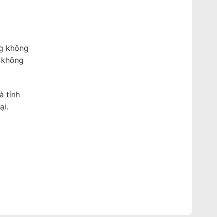
ng không
g không
à tính
ại.