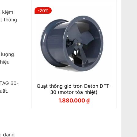
là:
tại
1.950.000 ₫.
là:
-20%
t kiệm
1.560.000 ₫.
ạt thông
 lượng
 hiệu
 TAG 60-
Quạt thông gió tròn Deton DFT-
uất.
30 (motor tỏa nhiệt)
1.880.000
₫
Giá
Giá
gốc
hiện
là:
tại
2.350.000 ₫.
là:
1.880.000 ₫.
a dạng