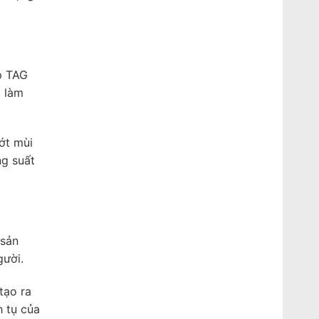
p TAG
g làm
ớt mùi
ng suất
 sản
gười.
tạo ra
h tụ của