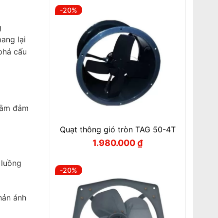
-20%
g
ang lại
phá cấu
nhằm đảm
Quạt thông gió tròn TAG 50-4T
1.980.000
₫
Giá
Giá
gốc
hiện
là:
tại
 luồng
2.475.000 ₫.
là:
-20%
1.980.000 ₫.
hản ánh