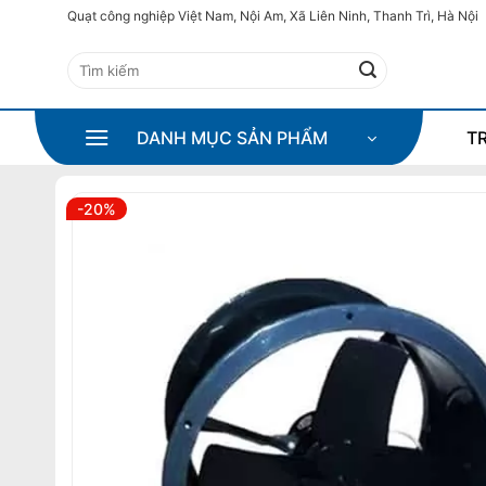
Bỏ
Quạt công nghiệp Việt Nam, Nội Am, Xã Liên Ninh, Thanh Trì, Hà Nội
qua
Tìm
nội
kiếm:
dung
DANH MỤC SẢN PHẨM
T
-20%