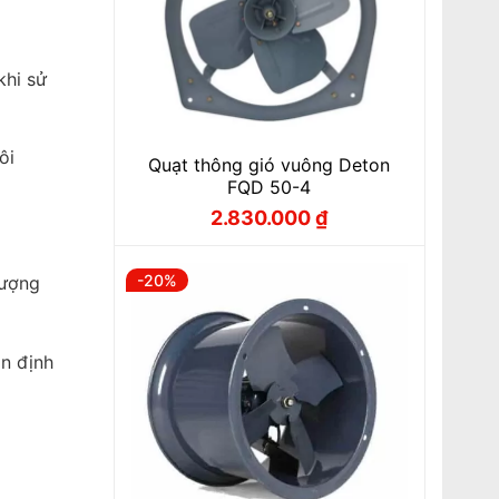
khi sử
ôi
Quạt thông gió vuông Deton
FQD 50-4
2.830.000
₫
Giá
Giá
gốc
hiện
là:
tại
3.537.500 ₫.
là:
-20%
lượng
2.830.000 ₫.
ổn định