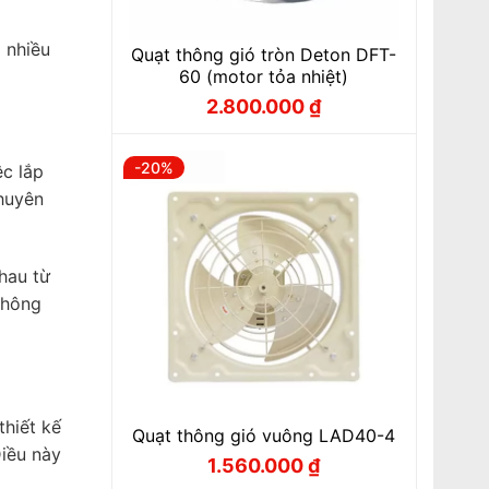
 nhiều
Quạt thông gió tròn Deton DFT-
60 (motor tỏa nhiệt)
2.800.000
₫
Giá
Giá
gốc
hiện
là:
tại
3.500.000 ₫.
là:
-20%
ệc lắp
2.800.000 ₫.
chuyên
hau từ
thông
thiết kế
Quạt thông gió vuông LAD40-4
Điều này
1.560.000
₫
Giá
Giá
gốc
hiện