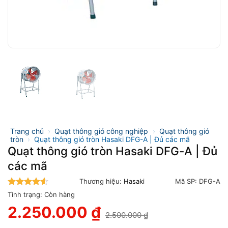
Trang chủ
›
Quạt thông gió công nghiệp
›
Quạt thông gió
tròn
›
Quạt thông gió tròn Hasaki DFG-A | Đủ các mã
Quạt thông gió tròn Hasaki DFG-A | Đủ
các mã
Thương hiệu:
Hasaki
Mã SP:
DFG-A
4.5
trên 5
Tình trạng:
Còn hàng
2.250.000
₫
2.500.000
₫
Giá
Giá