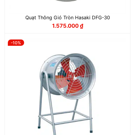
Quạt Thông Gió Tròn Hasaki DFG-30
1.575.000
₫
Giá
Giá
gốc
hiện
là:
tại
1.750.000 ₫.
là:
-10%
1.575.000 ₫.