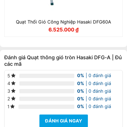
Quạt Thổi Gió Công Nghiệp Hasaki DFG60A
6.525.000
₫
Giá
Giá
gốc
hiện
là:
tại
7.250.000 ₫.
là:
6.525.000 ₫.
Đánh giá Quạt thông gió tròn Hasaki DFG-A | Đủ
các mã
0%
| 0 đánh giá
5
0%
| 0 đánh giá
4
0%
| 0 đánh giá
3
0%
| 0 đánh giá
2
0%
| 0 đánh giá
1
ĐÁNH GIÁ NGAY