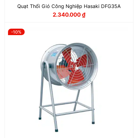
Quạt Thổi Gió Công Nghiệp Hasaki DFG35A
2.340.000
₫
Giá
Giá
gốc
hiện
là:
tại
2.600.000 ₫.
là:
-10%
2.340.000 ₫.