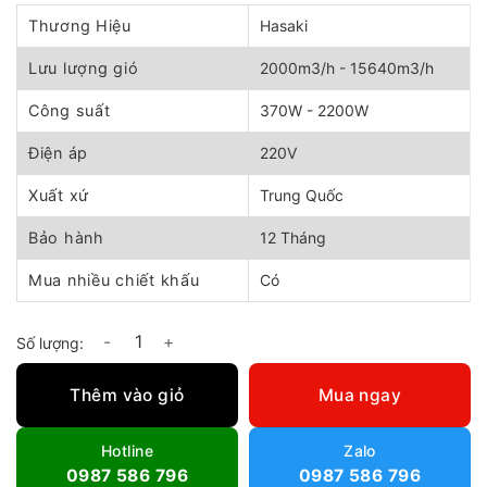
gốc
hiện
là:
tại
Thương Hiệu
Hasaki
2.500.000 ₫.
là:
2.250.000 ₫.
Lưu lượng gió
2000m3/h - 15640m3/h
Công suất
370W - 2200W
Điện áp
220V
Xuất xứ
Trung Quốc
Bảo hành
12 Tháng
Mua nhiều chiết khấu
Có
Quạt thông gió tròn Hasaki DFG-A | Đủ các mã số lượng
Thêm vào giỏ
Mua ngay
Hotline
Zalo
0987 586 796
0987 586 796