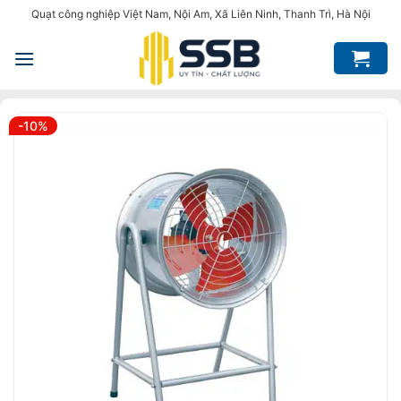
Bỏ
Quạt công nghiệp Việt Nam, Nội Am, Xã Liên Ninh, Thanh Trì, Hà Nội
qua
nội
dung
-10%