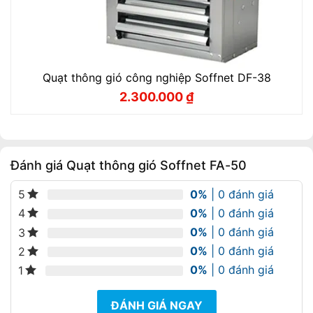
Quạt thông gió công nghiệp Soffnet DF-38
2.300.000
₫
Giá
Giá
gốc
hiện
là:
tại
2.550.000 ₫.
là:
2.300.000 ₫.
Đánh giá Quạt thông gió Soffnet FA-50
0%
| 0 đánh giá
5
0%
| 0 đánh giá
4
0%
| 0 đánh giá
3
0%
| 0 đánh giá
2
0%
| 0 đánh giá
1
ĐÁNH GIÁ NGAY