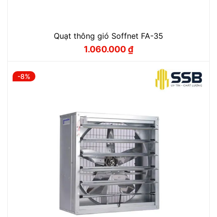
Quạt thông gió Soffnet FA-35
1.060.000
₫
Giá
Giá
gốc
hiện
là:
tại
1.200.000 ₫.
là:
-8%
1.060.000 ₫.