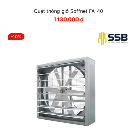
Quạt thông gió Soffnet FA-40
1.130.000
₫
Giá
Giá
gốc
hiện
là:
tại
1.300.000 ₫.
là:
-10%
1.130.000 ₫.