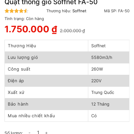
Quạt thông gió Soffnet FA-50
Thương hiệu:
Soffnet
Mã SP:
FA-50
4.5
trên 5
Tình trạng:
Còn hàng
1.750.000
₫
2.000.000
₫
Giá
Giá
gốc
hiện
là:
tại
Thương Hiệu
Soffnet
2.000.000 ₫.
là:
1.750.000 ₫.
Lưu lượng gió
5580m3/h
Công suất
260W
Điện áp
220V
Xuất xứ
Trung Quốc
Bảo hành
12 Tháng
Mua nhiều chiết khấu
Có
Quạt thông gió Soffnet FA-50 số lượng