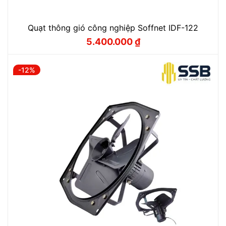
Quạt thông gió công nghiệp Soffnet IDF-122
5.400.000
₫
Giá
Giá
gốc
hiện
là:
tại
6.000.000 ₫.
là:
-12%
5.400.000 ₫.