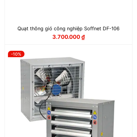
Quạt thông gió công nghiệp Soffnet DF-106
3.700.000
₫
Giá
Giá
gốc
hiện
là:
tại
4.000.000 ₫.
là:
-10%
3.700.000 ₫.