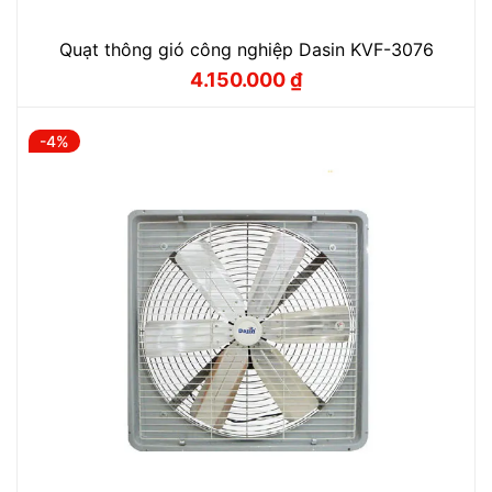
Quạt thông gió công nghiệp Dasin KVF-3076
4.150.000
₫
Giá
Giá
gốc
hiện
là:
tại
4.350.000 ₫.
là:
-4%
4.150.000 ₫.