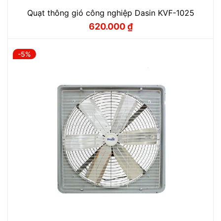
Quạt thông gió công nghiệp Dasin KVF-1025
620.000
₫
Giá
Giá
gốc
hiện
là:
tại
720.000 ₫.
là:
-5%
620.000 ₫.