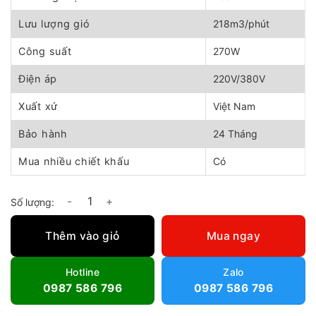
3.650.000 ₫.
là:
3.500.000 ₫.
Lưu lượng gió
218m3/phút
Công suất
270W
Điện áp
220V/380V
Xuất xứ
Việt Nam
Bảo hành
24 Tháng
Mua nhiều chiết khấu
Có
Quạt thông gió Dasin KVF-2460 số lượng
Thêm vào giỏ
Mua ngay
Hotline
Zalo
0987 586 796
0987 586 796