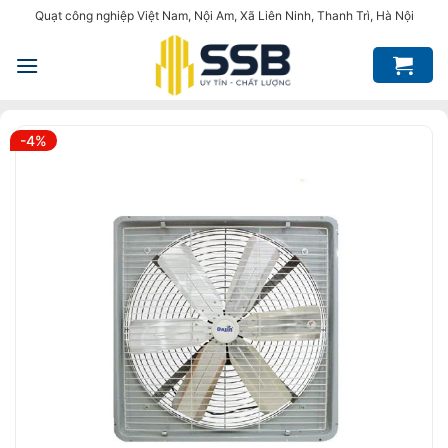
Bỏ
Quạt công nghiệp Việt Nam, Nội Am, Xã Liên Ninh, Thanh Trì, Hà Nội
qua
nội
dung
-4%