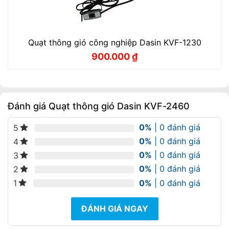
Quạt thông gió công nghiệp Dasin KVF-1230
900.000
₫
Giá
Giá
gốc
hiện
là:
tại
1.050.000 ₫.
là:
900.000 ₫.
Đánh giá Quạt thông gió Dasin KVF-2460
0%
| 0 đánh giá
5
0%
| 0 đánh giá
4
0%
| 0 đánh giá
3
0%
| 0 đánh giá
2
0%
| 0 đánh giá
1
ĐÁNH GIÁ NGAY