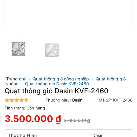
Trang chủ
›
Quạt thông gió công nghiệp
›
Quạt thông gió
vuông
›
Quạt thông gió Dasin KVF-2460
Quạt thông gió Dasin KVF-2460
Thương hiệu:
Dasin
Mã SP:
KVF-2460
4.5
trên 5
Tình trạng:
Còn hàng
3.500.000
₫
3.650.000
₫
Giá
Giá
gốc
hiện
là:
tại
Thương Hiệu
Dasin