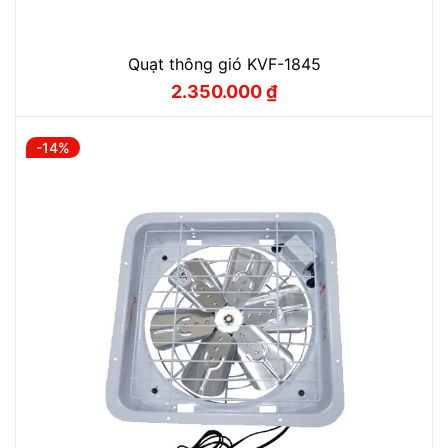
Quạt thông gió KVF-1845
2.350.000
₫
Giá
Giá
gốc
hiện
là:
tại
2.450.000 ₫.
là:
-14%
2.350.000 ₫.