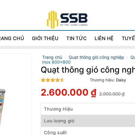
RANG CHỦ
GIỚI THIỆU
TIN TỨC
LIÊN HỆ
TUYỂ
Trang chủ
›
Quạt thông gió công nghiệp
›
Qu
Inox 800x800
Quạt thông gió công ng
Thương hiệu:
Daisy
4.5
trên 5
2.600.000
₫
2.900.000
₫
Giá
Giá
gốc
hiện
là:
tại
Thương Hiệu
2.900.000 ₫.
là:
2.600.000 ₫.
Lưu lượng gió
Công suất