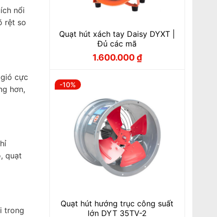
ích nổi
 rệt so
Quạt hút xách tay Daisy DYXT |
Đủ các mã
1.600.000
₫
Giá
Giá
gốc
hiện
là:
tại
 gió cực
1.770.000 ₫.
là:
-10%
1.600.000 ₫.
ng hơn,
hỉ
, quạt
Quạt hút hướng trục công suất
i trong
lớn DYT 35TV-2