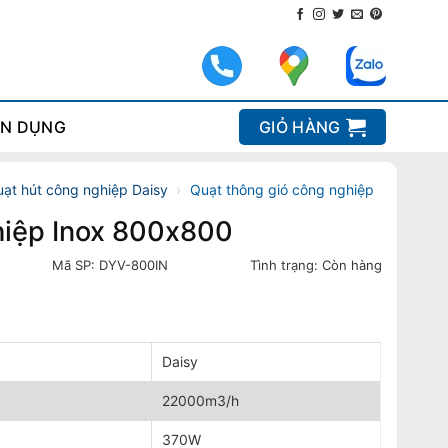
N DỤNG
GIỎ HÀNG
ạt hút công nghiệp Daisy
›
Quạt thông gió công nghiệp
hiệp Inox 800x800
Mã SP:
DYV-800IN
Tình trạng:
Còn hàng
Daisy
22000m3/h
370W