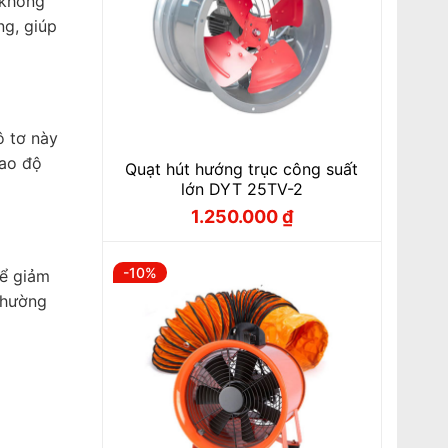
 không
ng, giúp
ô tơ này
cao độ
Quạt hút hướng trục công suất
lớn DYT 25TV-2
1.250.000
₫
Giá
Giá
gốc
hiện
là:
tại
1.388.000 ₫.
là:
-10%
để giảm
1.250.000 ₫.
thường