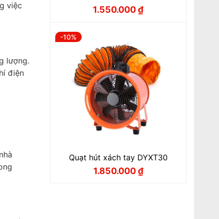
g việc
1.550.000
₫
Giá
Giá
gốc
hiện
là:
tại
1.720.000 ₫.
là:
-10%
1.550.000 ₫.
g lượng.
hí điện
 nhà
Quạt hút xách tay DYXT30
rong
1.850.000
₫
Giá
Giá
gốc
hiện
là:
tại
2.050.000 ₫.
là:
1.850.000 ₫.