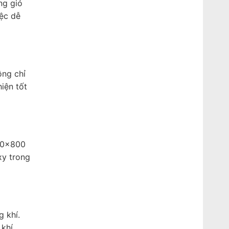
ng gió
iệc dễ
ông chỉ
iện tốt
800x800
xy trong
 khí.
 khí