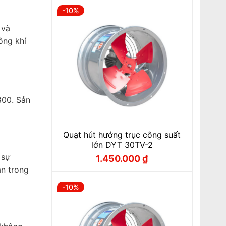
-10%
 và
ông khí
800. Sản
Quạt hút hướng trục công suất
lớn DYT 30TV-2
 sự
1.450.000
₫
Giá
Giá
gốc
hiện
n trong
là:
tại
1.610.000 ₫.
là:
-10%
1.450.000 ₫.