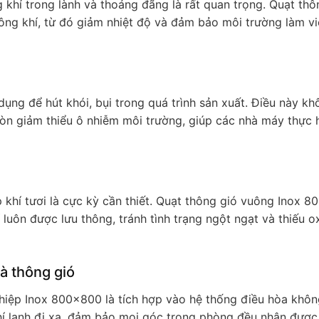
 khí trong lành và thoáng đãng là rất quan trọng. Quạt thô
ông khí, từ đó giảm nhiệt độ và đảm bảo môi trường làm v
ụng để hút khói, bụi trong quá trình sản xuất. Điều này kh
òn giảm thiểu ô nhiễm môi trường, giúp các nhà máy thực h
khí tươi là cực kỳ cần thiết. Quạt thông gió vuông Inox 
uôn được lưu thông, tránh tình trạng ngột ngạt và thiếu o
à thông gió
hiệp Inox 800x800 là tích hợp vào hệ thống điều hòa không
hí lạnh đi xa, đảm bảo mọi góc trong phòng đều nhận được