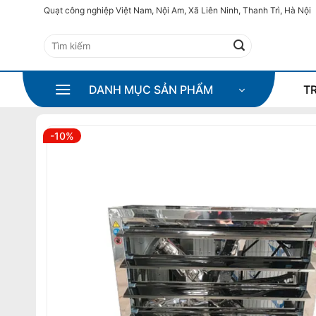
Bỏ
Quạt công nghiệp Việt Nam, Nội Am, Xã Liên Ninh, Thanh Trì, Hà Nội
qua
Tìm
nội
kiếm:
dung
DANH MỤC SẢN PHẨM
T
-10%