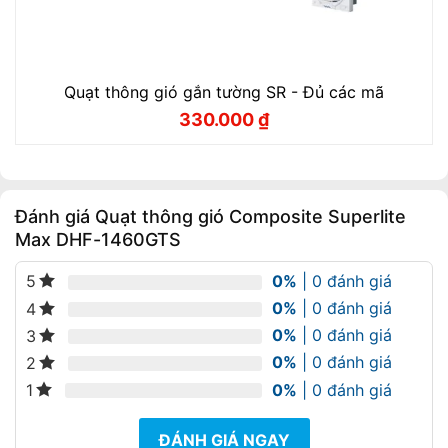
Quạt thông gió gắn tường SR - Đủ các mã
330.000
₫
Giá
Giá
gốc
hiện
là:
tại
380.000 ₫.
là:
330.000 ₫.
Đánh giá Quạt thông gió Composite Superlite
Max DHF-1460GTS
0%
| 0 đánh giá
5
0%
| 0 đánh giá
4
0%
| 0 đánh giá
3
0%
| 0 đánh giá
2
0%
| 0 đánh giá
1
ĐÁNH GIÁ NGAY