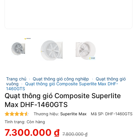
Trang chủ
›
Quạt thông gió công nghiệp
›
Quạt thông gió
vuông
›
Quạt thông gió Composite Superlite Max DHF-
1460GTS
Quạt thông gió Composite Superlite
Max DHF-1460GTS
Thương hiệu:
Superlite Max
Mã SP:
DHF-1460GTS
4.5
trên 5
Tình trạng:
Còn hàng
7.300.000
₫
7.800.000
₫