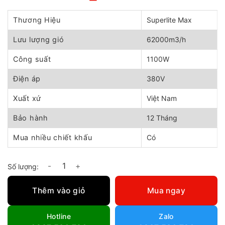
Giá
Giá
gốc
hiện
là:
tại
Thương Hiệu
Superlite Max
7.800.000 ₫.
là:
7.300.000 ₫.
Lưu lượng gió
62000m3/h
Công suất
1100W
Điện áp
380V
Xuất xứ
Việt Nam
Bảo hành
12 Tháng
Mua nhiều chiết khấu
Có
Quạt thông gió Composite Superlite Max DHF-1460GTS số lư
Thêm vào giỏ
Mua ngay
Hotline
Zalo