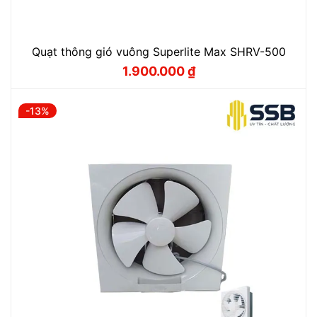
Quạt thông gió vuông Superlite Max SHRV-500
1.900.000
₫
Giá
Giá
gốc
hiện
là:
tại
2.000.000 ₫.
là:
-13%
1.900.000 ₫.