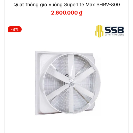
Quạt thông gió vuông Superlite Max SHRV-800
2.600.000
₫
Giá
Giá
gốc
hiện
là:
tại
2.800.000 ₫.
là:
-8%
2.600.000 ₫.