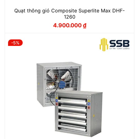
Quạt thông gió Composite Superlite Max DHF-
1260
4.900.000
₫
Giá
Giá
gốc
hiện
là:
tại
5.300.000 ₫.
là:
-5%
4.900.000 ₫.