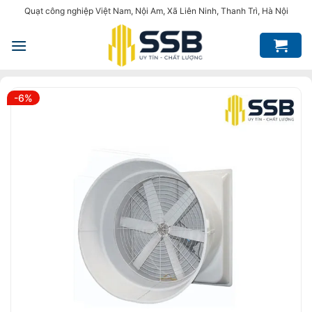
Bỏ
Quạt công nghiệp Việt Nam, Nội Am, Xã Liên Ninh, Thanh Trì, Hà Nội
qua
nội
dung
-6%