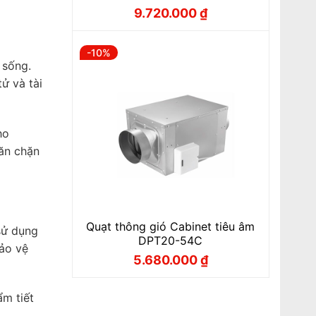
9.720.000
₫
Giá
Giá
gốc
hiện
là:
tại
10.800.000 ₫.
là:
-10%
9.720.000 ₫.
 sống.
ử và tài
ho
găn chặn
Quạt thông gió Cabinet tiêu âm
sử dụng
DPT20-54C
bảo vệ
5.680.000
₫
Giá
Giá
gốc
hiện
là:
tại
6.310.000 ₫.
là:
ẩm tiết
5.680.000 ₫.