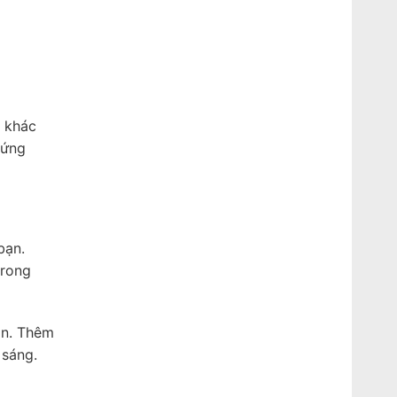
g khác
 ứng
bạn.
trong
ồn. Thêm
 sáng.