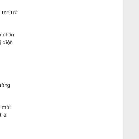
 thể trở
o nhân
ị điện
tưởng
a môi
trải