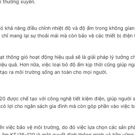
i thường xuyên.
ó khả năng điều chỉnh nhiệt độ và độ ẩm trong không gian
chỉ mang lại sự thoải mái mà còn bảo vệ các thiết bị điện t
ạt thông gió hoạt động hiệu quả sẽ là giải pháp lý tưởng c
ệu quả. Hơn nữa, việc loại bỏ độ ẩm kịp thời cũng giúp n
 tạo ra môi trường sống an toàn cho mọi người.
0 được chế tạo với công nghệ tiết kiệm điện, giúp người 
ỉ có lợi cho ngân sách gia đình mà còn góp phần vào việc 
n việc bảo vệ môi trường, do đó việc lựa chọn các sản ph
u âm KTJ35-120 là một quyết định thông minh và bền vững.