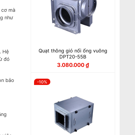
g cơ mà
ng như
Quạt thông gió nối ống vuông
. Hệ
DPT20-55B
ừ đó
3.080.000
₫
Giá
Giá
gốc
hiện
là:
tại
3.420.000 ₫.
là:
òn bảo
-10%
3.080.000 ₫.
ăng