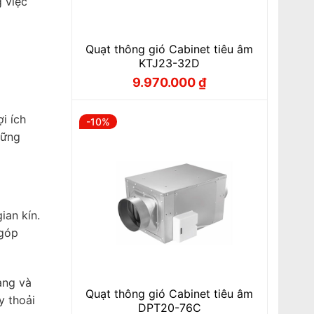
g việc
Quạt thông gió Cabinet tiêu âm
KTJ23-32D
9.970.000
₫
Giá
Giá
gốc
hiện
là:
tại
11.070.000 ₫.
là:
i ích
-10%
9.970.000 ₫.
hững
ian kín.
 góp
ạng và
Quạt thông gió Cabinet tiêu âm
y thoải
DPT20-76C