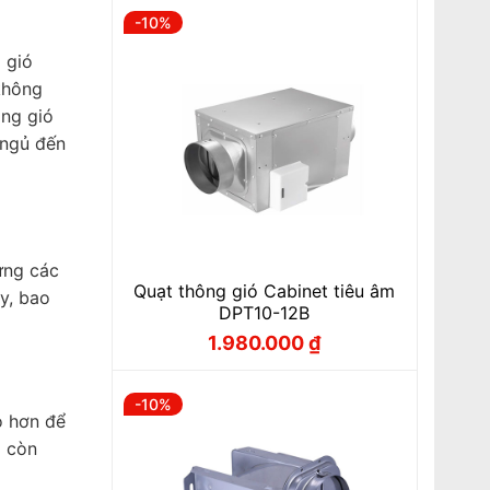
-10%
 gió
 không
ông gió
 ngủ đến
ứng các
Quạt thông gió Cabinet tiêu âm
y, bao
DPT10-12B
1.980.000
₫
Giá
Giá
gốc
hiện
là:
tại
2.200.000 ₫.
là:
-10%
1.980.000 ₫.
o hơn để
à còn