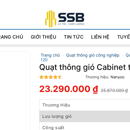
RANG CHỦ
GIỚI THIỆU
TIN TỨC
LIÊN HỆ
TUYỂ
Trang chủ
›
Quạt thông gió công nghiệp
›
Qu
120
Quạt thông gió Cabinet
Thương hiệu:
Nanyoo
4.5
trên 5
23.290.000
₫
25.870.000
₫
Giá
Giá
gốc
hiện
là:
tại
Thương Hiệu
25.870.000 ₫.
là:
23.290.000 ₫.
Lưu lượng gió
Công suất