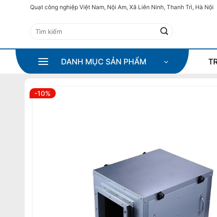
Bỏ
Quạt công nghiệp Việt Nam, Nội Am, Xã Liên Ninh, Thanh Trì, Hà Nội
qua
Tìm
nội
kiếm:
dung
DANH MỤC SẢN PHẨM
T
-10%