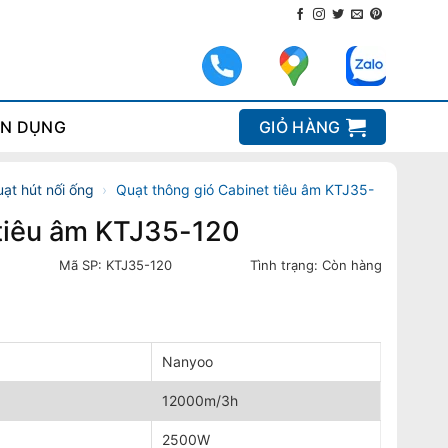
N DỤNG
GIỎ HÀNG
ạt hút nối ống
›
Quạt thông gió Cabinet tiêu âm KTJ35-
 tiêu âm KTJ35-120
Mã SP:
KTJ35-120
Tình trạng:
Còn hàng
Nanyoo
12000m/3h
2500W