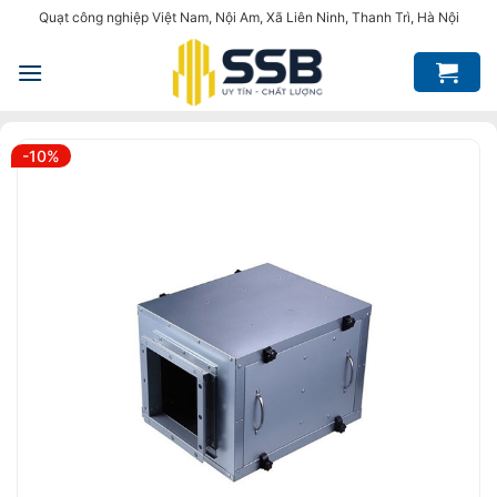
Bỏ
Quạt công nghiệp Việt Nam, Nội Am, Xã Liên Ninh, Thanh Trì, Hà Nội
qua
nội
dung
-10%