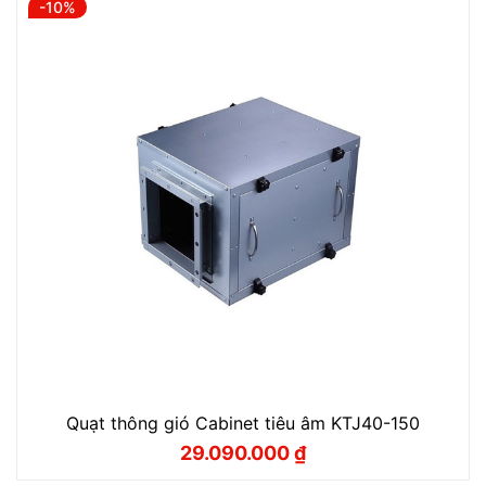
-10%
1.630.000 ₫.
Quạt thông gió Cabinet tiêu âm KTJ40-150
29.090.000
₫
Giá
Giá
gốc
hiện