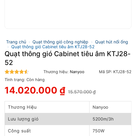
Trang chủ
›
Quạt thông gió công nghiệp
›
Quạt hút nối ống
›
Quạt thông gió Cabinet tiêu âm KTJ28-52
Quạt thông gió Cabinet tiêu âm KTJ28-
52
Thương hiệu:
Nanyoo
Mã SP:
KTJ28-52
4.5
trên 5
Tình trạng:
Còn hàng
14.020.000
₫
15.570.000
₫
Giá
Giá
gốc
hiện
là:
tại
Thương Hiệu
Nanyoo
15.570.000 ₫.
là:
14.020.000 ₫.
Lưu lượng gió
5200m/3h
Công suất
750W