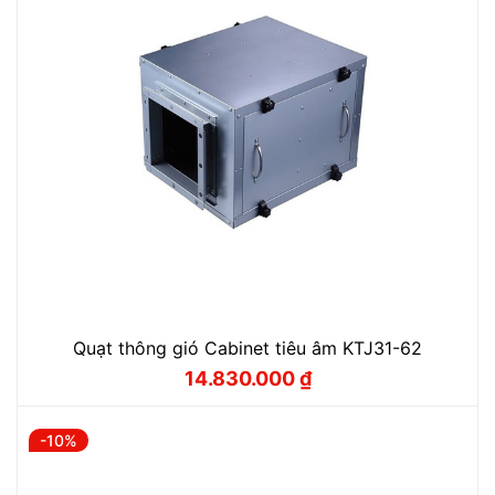
Quạt thông gió Cabinet tiêu âm KTJ31-62
14.830.000
₫
Giá
Giá
gốc
hiện
là:
tại
16.470.000 ₫.
là:
-10%
14.830.000 ₫.