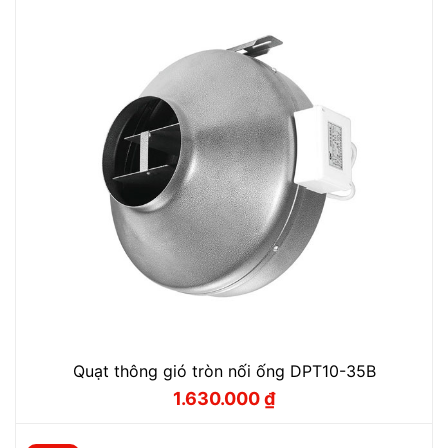
Quạt thông gió tròn nối ống DPT10-35B
1.630.000
₫
Giá
Giá
gốc
hiện
là:
tại
1.810.000 ₫.
là: