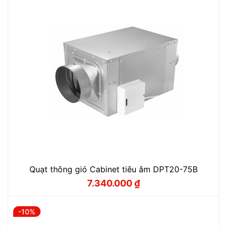
Quạt thông gió Cabinet tiêu âm DPT20-75B
7.340.000
₫
Giá
Giá
gốc
hiện
là:
tại
8.150.000 ₫.
là:
-10%
7.340.000 ₫.