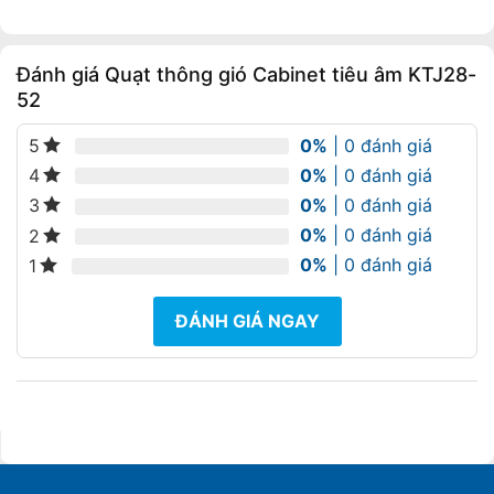
là:
tại
32.320.000 ₫.
là:
29.090.000 ₫.
Đánh giá Quạt thông gió Cabinet tiêu âm KTJ28-
52
0%
| 0 đánh giá
5
0%
| 0 đánh giá
4
0%
| 0 đánh giá
3
0%
| 0 đánh giá
2
0%
| 0 đánh giá
1
ĐÁNH GIÁ NGAY