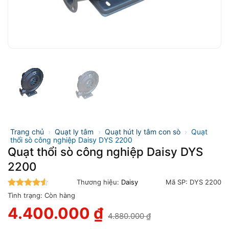
Trang chủ
›
Quạt ly tâm
›
Quạt hút ly tâm con sò
›
Quạt
thổi sò công nghiệp Daisy DYS 2200
Quạt thổi sò công nghiệp Daisy DYS
2200
Thương hiệu:
Daisy
Mã SP:
DYS 2200
4.5
trên 5
Tình trạng:
Còn hàng
4.400.000
₫
4.880.000
₫
Giá
Giá