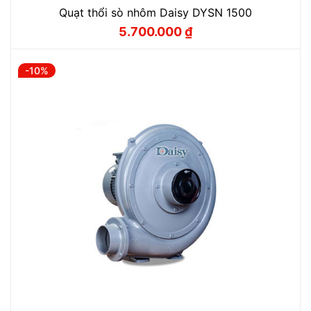
Quạt thổi sò nhôm Daisy DYSN 1500
5.700.000
₫
Giá
Giá
gốc
hiện
là:
tại
6.330.000 ₫.
là:
-10%
5.700.000 ₫.