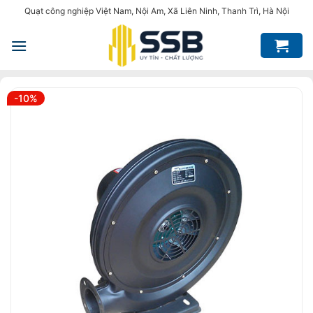
Bỏ
Quạt công nghiệp Việt Nam, Nội Am, Xã Liên Ninh, Thanh Trì, Hà Nội
qua
nội
dung
-10%