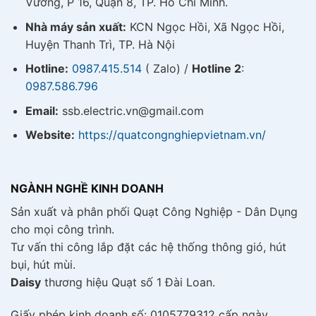
Vương, P 16, Quận 8, TP. Hồ Chí Minh.
Nhà máy sản xuất:
KCN Ngọc Hồi, Xã Ngọc Hồi,
Huyện Thanh Trì, TP. Hà Nội
Hotline:
0987.415.514
( Zalo) /
Hotline 2
:
0987.586.796
Email:
ssb.electric.vn@gmail.com
Website:
https://quatcongnghiepvietnam.vn/
NGÀNH NGHỀ KINH DOANH
Sản xuất và phân phối Quạt Công Nghiệp - Dân Dụng
cho mọi công trình.
Tư vấn thi công lắp đặt các hệ thống thông gió, hút
bụi, hút mùi.
Daisy
thương hiệu Quạt số 1 Đài Loan.
Giấy phép kinh doanh số: 0105779312 cấp ngày