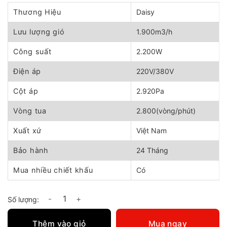
gốc
hiện
là:
tại
Thương Hiệu
Daisy
4.880.000 ₫.
là:
4.400.000 ₫.
Lưu lượng gió
1.900m3/h
Công suất
2.200W
Điện áp
220V/380V
Cột áp
2.920Pa
Vòng tua
2.800(vòng/phút)
Xuất xứ
Việt Nam
Bảo hành
24 Tháng
Mua nhiều chiết khấu
Có
Quạt thổi sò công nghiệp Daisy DYS 2200 số lượng
Thêm vào giỏ
Mua ngay