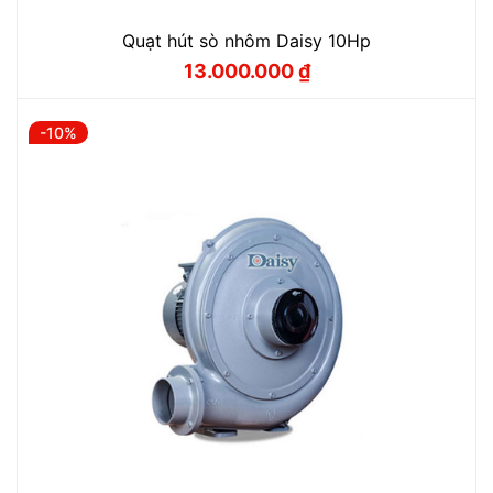
Quạt hút sò nhôm Daisy 10Hp
13.000.000
₫
Giá
Giá
gốc
hiện
là:
tại
14.450.000 ₫.
là:
-10%
13.000.000 ₫.