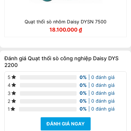
Quạt thổi sò nhôm Daisy DYSN 7500
18.100.000
₫
Giá
Giá
gốc
hiện
là:
tại
20.100.000 ₫.
là:
18.100.000 ₫.
Đánh giá Quạt thổi sò công nghiệp Daisy DYS
2200
0%
| 0 đánh giá
5
0%
| 0 đánh giá
4
0%
| 0 đánh giá
3
0%
| 0 đánh giá
2
0%
| 0 đánh giá
1
ĐÁNH GIÁ NGAY