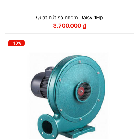
Quạt hút sò nhôm Daisy 1Hp
3.700.000
₫
Giá
Giá
gốc
hiện
là:
tại
4.110.000 ₫.
là:
-10%
3.700.000 ₫.