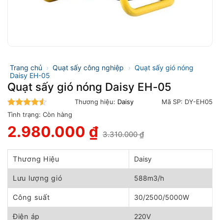
Trang chủ
›
Quạt sấy công nghiệp
›
Quạt sấy gió nóng
Daisy EH-05
Quạt sấy gió nóng Daisy EH-05
Thương hiệu:
Daisy
Mã SP:
DY-EH05
4.5
trên 5
Tình trạng:
Còn hàng
2.980.000
₫
3.310.000
₫
Giá
Giá
gốc
hiện
là:
tại
Thương Hiệu
Daisy
3.310.000 ₫.
là:
2.980.000 ₫.
Lưu lượng gió
588m3/h
Công suất
30/2500/5000W
Điện áp
220V