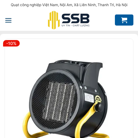
Bỏ
Quạt công nghiệp Việt Nam, Nội Am, Xã Liên Ninh, Thanh Trì, Hà Nội
qua
nội
dung
-10%