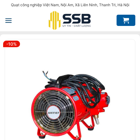
Bỏ
Quạt công nghiệp Việt Nam, Nội Am, Xã Liên Ninh, Thanh Trì, Hà Nội
qua
nội
dung
-10%