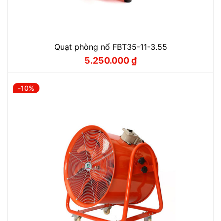
Quạt phòng nổ FBT35-11-3.55
5.250.000
₫
Giá
Giá
gốc
hiện
là:
tại
5.830.000 ₫.
là:
-10%
5.250.000 ₫.