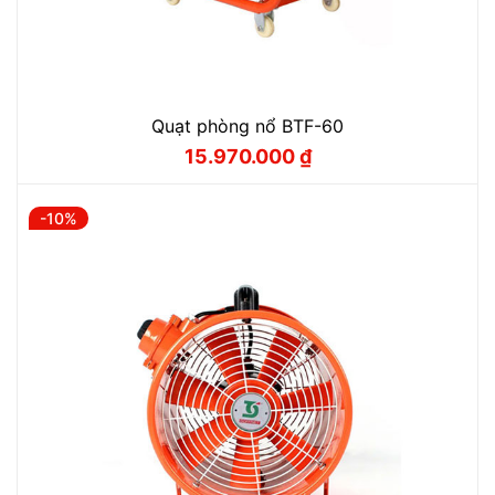
Quạt phòng nổ BTF-60
15.970.000
₫
Giá
Giá
gốc
hiện
là:
tại
17.750.000 ₫.
là:
-10%
15.970.000 ₫.