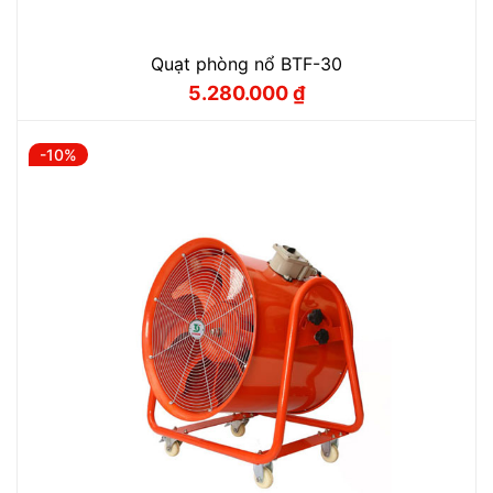
Quạt phòng nổ BTF-30
5.280.000
₫
Giá
Giá
gốc
hiện
là:
tại
5.866.000 ₫.
là:
-10%
5.280.000 ₫.