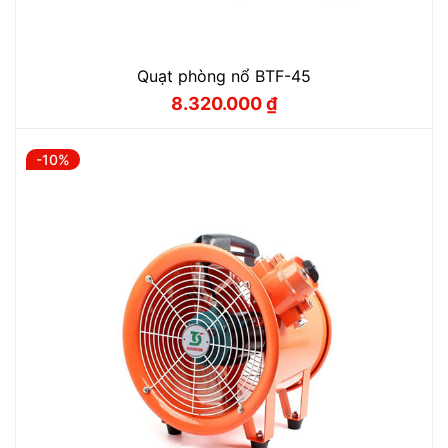
Quạt phòng nổ BTF-45
8.320.000
₫
Giá
Giá
gốc
hiện
là:
tại
9.244.000 ₫.
là:
-10%
8.320.000 ₫.