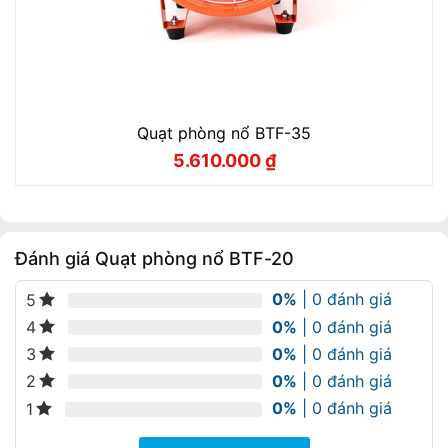
Quạt phòng nổ BTF-35
5.610.000
₫
Giá
Giá
gốc
hiện
là:
tại
6.233.000 ₫.
là:
5.610.000 ₫.
Đánh giá Quạt phòng nổ BTF-20
0%
| 0 đánh giá
5
0%
| 0 đánh giá
4
0%
| 0 đánh giá
3
0%
| 0 đánh giá
2
0%
| 0 đánh giá
1