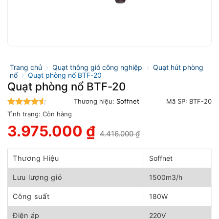
Trang chủ
›
Quạt thông gió công nghiệp
›
Quạt hút phòng
nổ
›
Quạt phòng nổ BTF-20
Quạt phòng nổ BTF-20
Thương hiệu:
Soffnet
Mã SP:
BTF-20
4.5
trên 5
Tình trạng:
Còn hàng
3.975.000
₫
4.416.000
₫
Giá
Giá
gốc
hiện
là:
tại
Thương Hiệu
Soffnet
4.416.000 ₫.
là:
3.975.000 ₫.
Lưu lượng gió
1500m3/h
Công suất
180W
Điện áp
220V