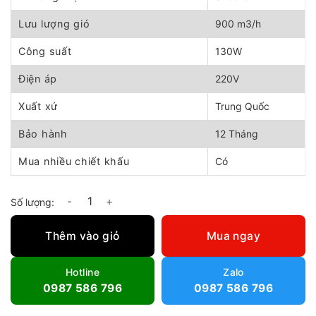
1.200.000 ₫.
là:
1.080.000 ₫.
Lưu lượng gió
900 m3/h
Công suất
130W
Điện áp
220V
Xuất xứ
Trung Quốc
Bảo hành
12 Tháng
Mua nhiều chiết khấu
Có
Quạt nối ống siêu âm HF-200 số lượng
Thêm vào giỏ
Mua ngay
Hotline
Zalo
0987 586 796
0987 586 796