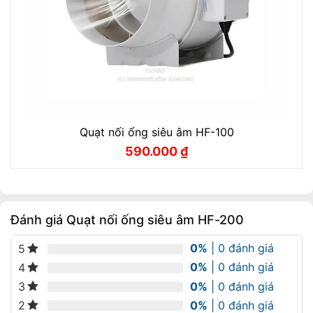
Quạt nối ống siêu âm HF-100
590.000
₫
Giá
Giá
gốc
hiện
là:
tại
650.000 ₫.
là:
590.000 ₫.
Đánh giá Quạt nối ống siêu âm HF-200
0%
| 0 đánh giá
5
0%
| 0 đánh giá
4
0%
| 0 đánh giá
3
0%
| 0 đánh giá
2