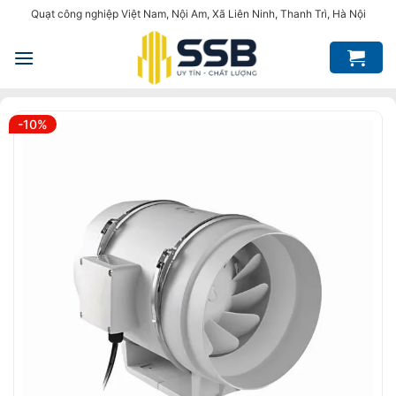
Bỏ
Quạt công nghiệp Việt Nam, Nội Am, Xã Liên Ninh, Thanh Trì, Hà Nội
qua
nội
dung
-10%