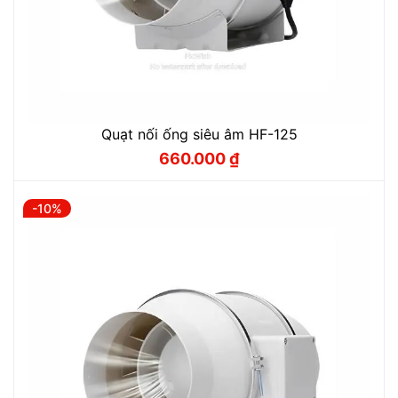
Quạt nối ống siêu âm HF-125
660.000
₫
Giá
Giá
gốc
hiện
là:
tại
730.000 ₫.
là:
-10%
660.000 ₫.