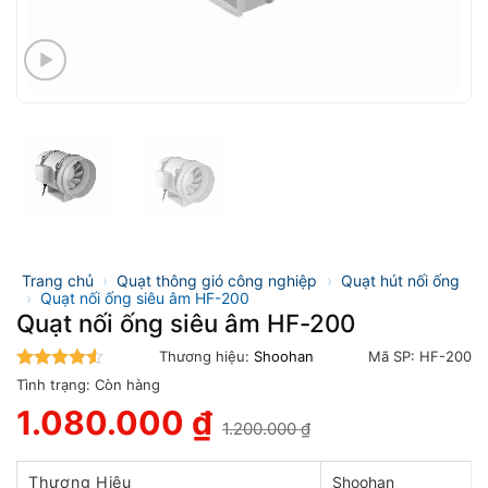
Trang chủ
›
Quạt thông gió công nghiệp
›
Quạt hút nối ống
›
Quạt nối ống siêu âm HF-200
Quạt nối ống siêu âm HF-200
Thương hiệu:
Shoohan
Mã SP:
HF-200
4.5
trên 5
Tình trạng:
Còn hàng
1.080.000
₫
1.200.000
₫
Giá
Giá
gốc
hiện
là:
tại
Thương Hiệu
Shoohan