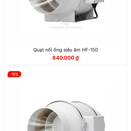
Quạt nối ống siêu âm HF-150
840.000
₫
Giá
Giá
gốc
hiện
là:
tại
930.000 ₫.
là:
-9%
840.000 ₫.