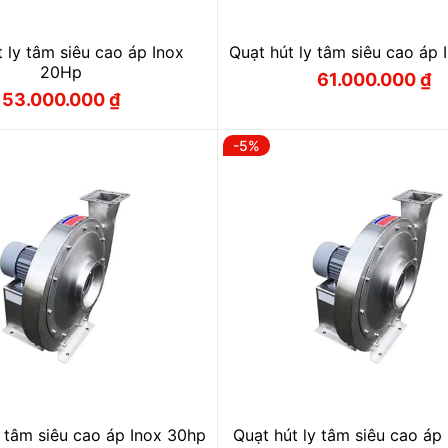
 ly tâm siêu cao áp Inox
Quạt hút ly tâm siêu cao áp
20Hp
61.000.000
₫
Giá
Giá
53.000.000
₫
gốc
hiện
Giá
Giá
là:
tại
gốc
hiện
64.000.000
là:
là:
tại
61.000.000
-5%
55.500.000 ₫.
là:
53.000.000 ₫.
y tâm siêu cao áp Inox 30hp
Quạt hút ly tâm siêu cao áp