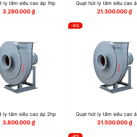
t ly tâm siêu cao áp 1hp
Quạt hút ly tâm siêu cao 
3.280.000
₫
21.300.000
₫
Giá
Giá
Giá
Giá
gốc
hiện
gốc
hiện
là:
tại
là:
tại
-5%
3.600.000 ₫.
là:
22.300.000
là:
3.280.000 ₫.
21.300.000
t ly tâm siêu cao áp 2hp
Quạt hút ly tâm siêu cao 
3.800.000
₫
31.500.000
₫
Giá
Giá
Giá
Giá
gốc
hiện
gốc
hiện
là:
tại
là:
tại
-8%
4.200.000 ₫.
là:
33.000.000
là: