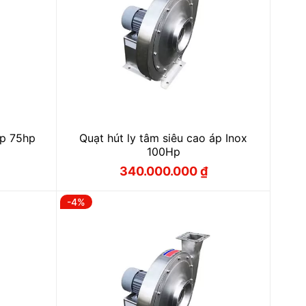
áp 75hp
Quạt hút ly tâm siêu cao áp Inox
100Hp
340.000.000
₫
Giá
Giá
gốc
hiện
 ₫.
là:
tại
 ₫.
-4%
350.000.000 ₫.
là:
340.000.000 ₫.