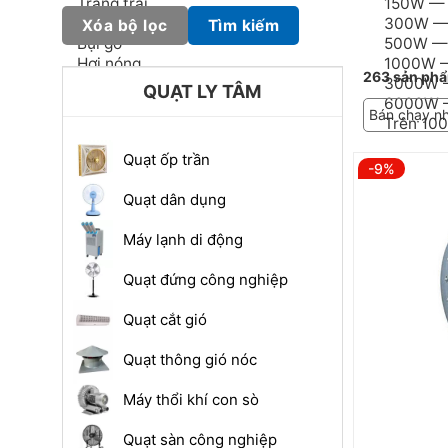
Xóa bộ lọc
Tìm kiếm
263 sản phẩ
QUẠT LY TÂM
Bán chạy n
Quạt ốp trần
-9%
Quạt dân dụng
Máy lạnh di động
Quạt đứng công nghiệp
Quạt cắt gió
Quạt thông gió nóc
Máy thổi khí con sò
Quạt sàn công nghiệp