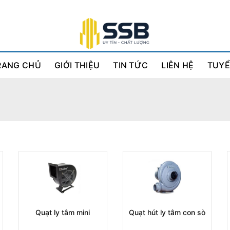
RANG CHỦ
GIỚI THIỆU
TIN TỨC
LIÊN HỆ
TUYỂ
Quạt ly tâm mini
Quạt hút ly tâm con sò