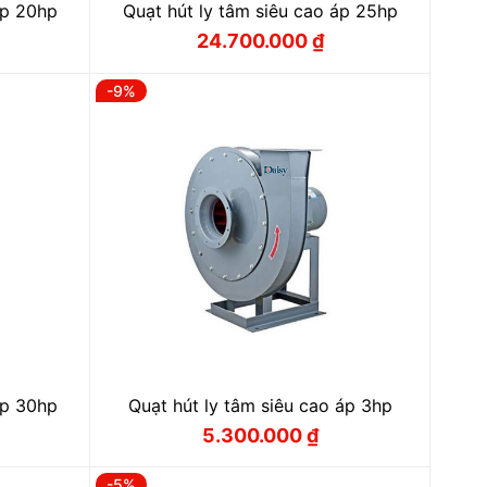
áp 20hp
Quạt hút ly tâm siêu cao áp 25hp
24.700.000
₫
Giá
Giá
gốc
hiện
là:
tại
-9%
 ₫.
25.900.000 ₫.
là:
 ₫.
24.700.000 ₫.
áp 30hp
Quạt hút ly tâm siêu cao áp 3hp
5.300.000
₫
Giá
Giá
gốc
hiện
là:
tại
-5%
 ₫.
5.800.000 ₫.
là: