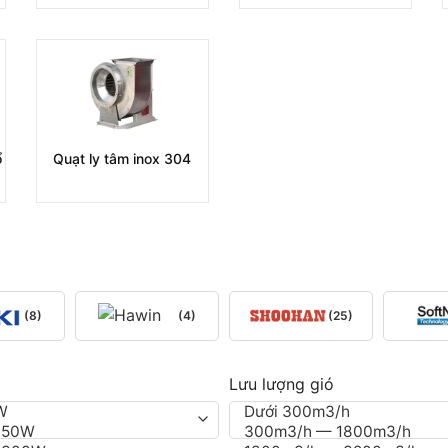
ổ
Quạt ly tâm inox 304
(8)
(4)
(25)
Lưu lượng gió