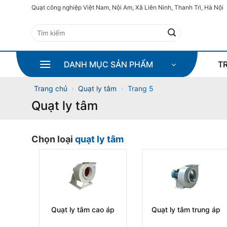
Bỏ
Quạt công nghiệp Việt Nam, Nội Am, Xã Liên Ninh, Thanh Trì, Hà Nội
qua
Tìm
nội
kiếm:
dung
DANH MỤC SẢN PHẨM
T
Trang chủ
›
Quạt ly tâm
›
Trang 5
Quạt ly tâm
Chọn loại
quạt ly tâm
Quạt ly tâm cao áp
Quạt ly tâm trung áp