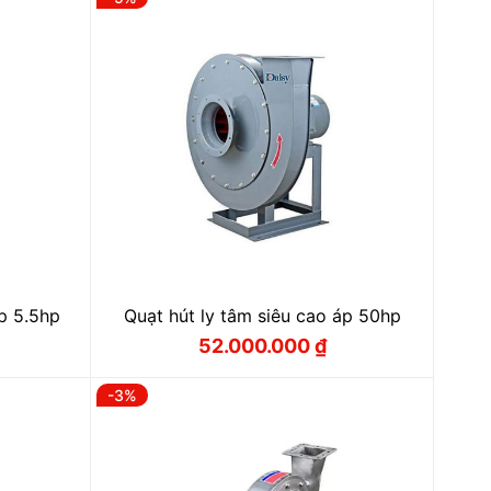
 ₫.
5.300.000 ₫.
áp 5.5hp
Quạt hút ly tâm siêu cao áp 50hp
52.000.000
₫
Giá
Giá
gốc
hiện
là:
tại
-3%
₫.
55.000.000 ₫.
là:
₫.
52.000.000 ₫.