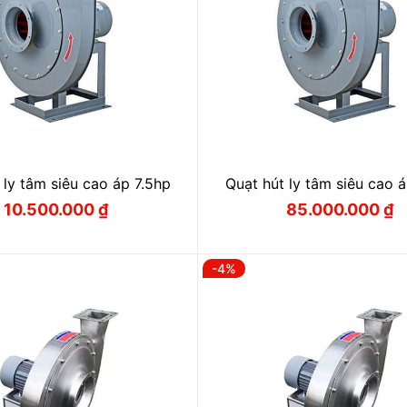
 ly tâm siêu cao áp 7.5hp
Quạt hút ly tâm siêu cao 
10.500.000
₫
85.000.000
₫
Giá
Giá
Giá
Giá
gốc
hiện
gốc
hiện
là:
tại
là:
tại
11.200.000 ₫.
là:
89.000.000
là:
10.500.000 ₫.
85.000.000
-4%