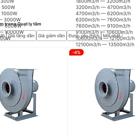
m trong Quạt ly tâm
hất
Giá tăng dần
Giá giảm dần
Được yêu thích
Mới nhất
-4%