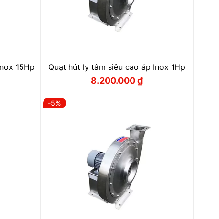
 Inox 15Hp
Quạt hút ly tâm siêu cao áp Inox 1Hp
8.200.000
₫
Giá
Giá
gốc
hiện
là:
tại
-5%
 ₫.
8.500.000 ₫.
là:
 ₫.
8.200.000 ₫.