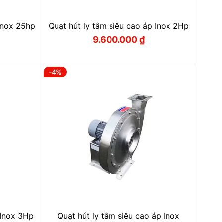
 Inox 25hp
Quạt hút ly tâm siêu cao áp Inox 2Hp
9.600.000
₫
Giá
Giá
gốc
hiện
là:
tại
 ₫.
10.100.000 ₫.
là:
 ₫.
9.600.000 ₫.
-4%
 Inox 3Hp
Quạt hút ly tâm siêu cao áp Inox