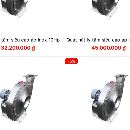
y tâm siêu cao áp Inox 10Hp
Quạt hút ly tâm siêu cao áp
32.200.000
₫
45.000.000
₫
Giá
Giá
Giá
Giá
gốc
hiện
gốc
hiện
là:
tại
là:
tại
-5%
33.700.000 ₫.
là:
47.000.000
là:
32.200.000 ₫.
45.000.000