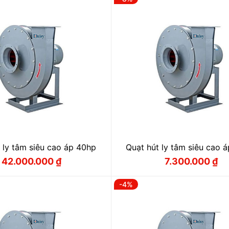
3.800.000 ₫.
31.500.000
 ly tâm siêu cao áp 40hp
Quạt hút ly tâm siêu cao 
42.000.000
₫
7.300.000
₫
Giá
Giá
Giá
Giá
gốc
hiện
gốc
hiện
là:
tại
là:
tại
-4%
44.000.000 ₫.
là:
7.900.000 
là:
42.000.000 ₫.
7.300.000 