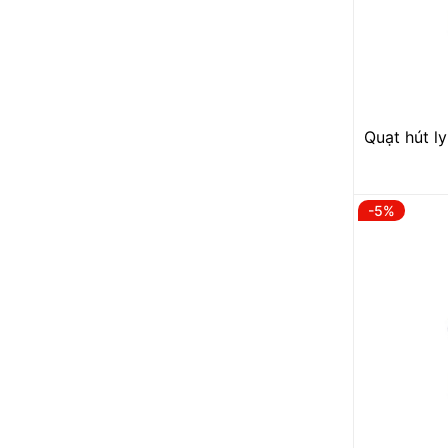
Quạt hút l
-5%