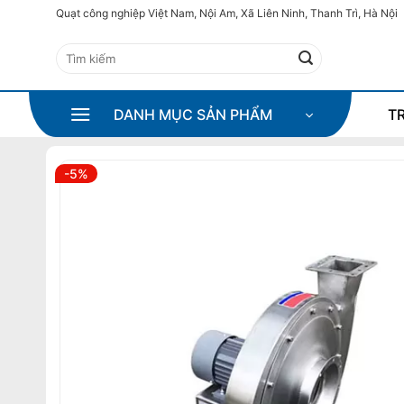
Bỏ
Quạt công nghiệp Việt Nam, Nội Am, Xã Liên Ninh, Thanh Trì, Hà Nội
qua
Tìm
nội
kiếm:
dung
DANH MỤC SẢN PHẨM
T
-5%