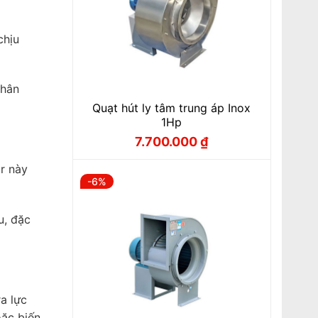
chịu
nhân
Quạt hút ly tâm trung áp Inox
1Hp
7.700.000
₫
Giá
Giá
gốc
hiện
là:
tại
or này
8.100.000 ₫.
là:
-6%
7.700.000 ₫.
u, đặc
a lực
oặc biến