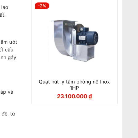
8.800.000 ₫.
là:
-2%
 lao
8.400.000 ₫.
ất.
g ẩm ướt
ết cấu
ánh gây
Quạt hút ly tâm phòng nổ Inox
1HP
ráp và
23.100.000
₫
Giá
Giá
gốc
hiện
là:
tại
23.600.000 ₫.
là:
 đề, từ
23.100.000 ₫.