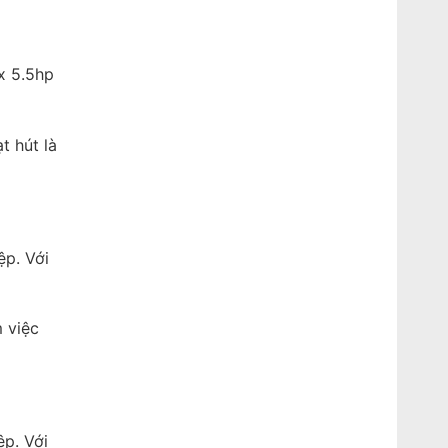
x 5.5hp
t hút là
ệp. Với
 việc
ệp. Với