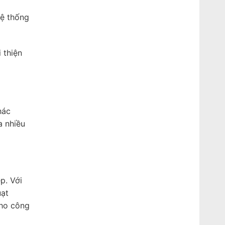
hệ thống
 thiện
hác
a nhiều
p. Với
uạt
cho công