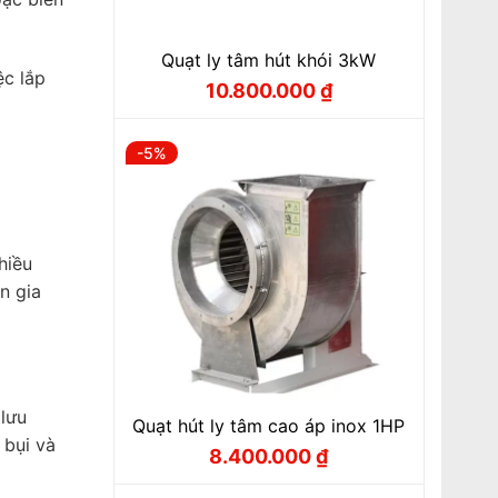
Quạt ly tâm hút khói 3kW
ệc lắp
10.800.000
₫
Giá
Giá
gốc
hiện
là:
tại
11.500.000 ₫.
là:
-5%
10.800.000 ₫.
hiều
n gia
 lưu
Quạt hút ly tâm cao áp inox 1HP
 bụi và
8.400.000
₫
Giá
Giá
gốc
hiện
là:
tại