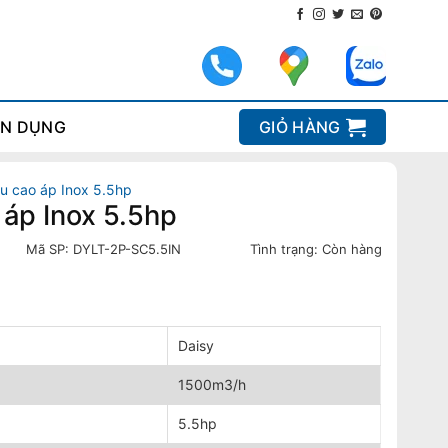
N DỤNG
GIỎ HÀNG
êu cao áp Inox 5.5hp
 áp Inox 5.5hp
Mã SP:
DYLT-2P-SC5.5IN
Tình trạng:
Còn hàng
Daisy
1500m3/h
5.5hp