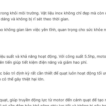
trong khỏi môi trường. Vật liệu inox không chỉ đẹp mà còn 
dáng và không bị rỉ sét theo thời gian.
tạo không gian làm việc yên tĩnh, quan trọng cho sức khỏe 
hiệu suất và khả năng hoạt động. Với công suất 5.5hp, mot
iên tiến giúp tiết kiệm điện năng và giảm hao phí.
bảo trì định kỳ rất cần thiết để quạt luôn hoạt động tối ư
có thể gây thiệt hại lớn.
 quạt, giúp truyền động lực từ motor đến cánh quạt để tạo r
 vì nó cần đảm bảo khả năng chịu lực tốt và không bị gãy h