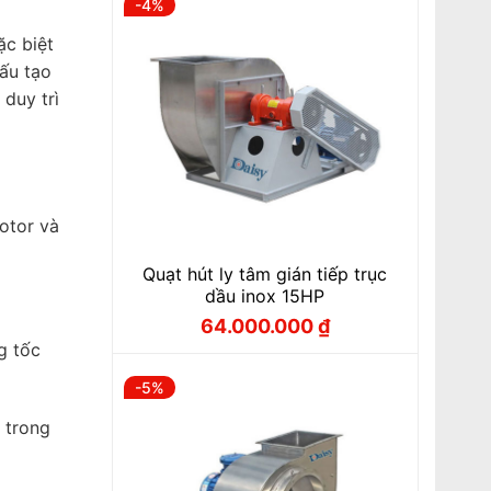
-4%
ặc biệt
cấu tạo
duy trì
otor và
Quạt hút ly tâm gián tiếp trục
dầu inox 15HP
64.000.000
₫
Giá
Giá
gốc
hiện
g tốc
là:
tại
66.500.000 ₫.
là:
-5%
64.000.000 ₫.
 trong