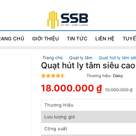
RANG CHỦ
GIỚI THIỆU
TIN TỨC
LIÊN HỆ
TUYỂ
Trang chủ
›
Quạt ly tâm
›
Quạt hút ly tâm si
Quạt hút ly tâm siêu cao
Thương hiệu:
Daisy
4.5
trên 5
18.000.000
₫
19.000.000
₫
Giá
Giá
gốc
hiện
là:
tại
Thương Hiệu
19.000.000 ₫.
là:
18.000.000 ₫.
Lưu lượng gió
Công suất