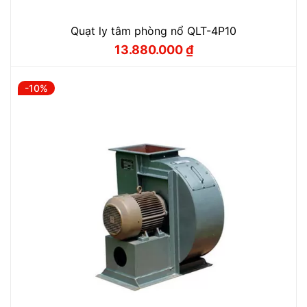
Quạt ly tâm phòng nổ QLT-4P10
13.880.000
₫
Giá
Giá
gốc
hiện
là:
tại
15.400.000 ₫.
là:
-10%
13.880.000 ₫.