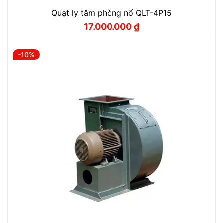
Quạt ly tâm phòng nổ QLT-4P15
17.000.000
₫
Giá
Giá
gốc
hiện
là:
tại
18.880.000 ₫.
là:
-10%
17.000.000 ₫.