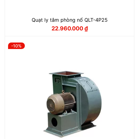
Quạt ly tâm phòng nổ QLT-4P25
22.960.000
₫
Giá
Giá
gốc
hiện
là:
tại
25.500.000 ₫.
là:
-10%
22.960.000 ₫.