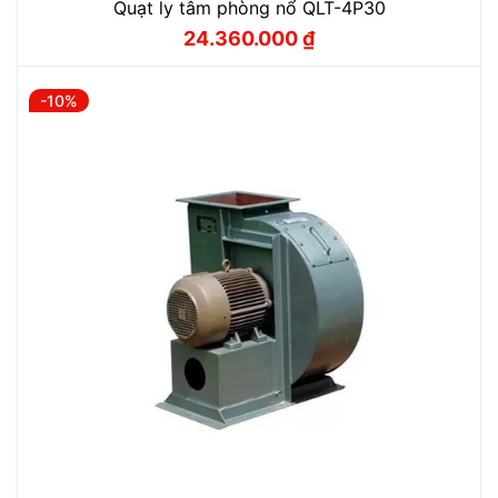
Quạt ly tâm phòng nổ QLT-4P30
24.360.000
₫
Giá
Giá
gốc
hiện
là:
tại
27.060.000 ₫.
là:
-10%
24.360.000 ₫.