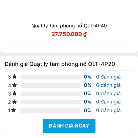
Quạt ly tâm phòng nổ QLT-4P40
27.750.000
₫
Giá
Giá
gốc
hiện
là:
tại
30.830.000 ₫.
là:
27.750.000 ₫.
Đánh giá Quạt ly tâm phòng nổ QLT-4P20
0%
| 0 đánh giá
5
0%
| 0 đánh giá
4
0%
| 0 đánh giá
3
0%
| 0 đánh giá
2
0%
| 0 đánh giá
1
ĐÁNH GIÁ NGAY