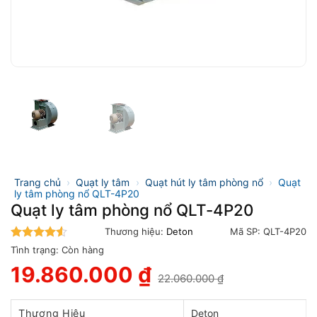
Trang chủ
›
Quạt ly tâm
›
Quạt hút ly tâm phòng nổ
›
Quạt
ly tâm phòng nổ QLT-4P20
Quạt ly tâm phòng nổ QLT-4P20
Thương hiệu:
Deton
Mã SP:
QLT-4P20
4.5
trên 5
Tình trạng:
Còn hàng
19.860.000
₫
22.060.000
₫
Giá
Giá
gốc
hiện
là:
tại
Thương Hiệu
Deton