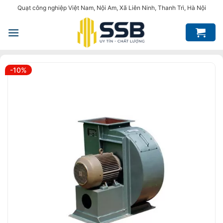
Bỏ
Quạt công nghiệp Việt Nam, Nội Am, Xã Liên Ninh, Thanh Trì, Hà Nội
qua
nội
dung
-10%