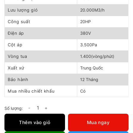
22.060.000 ₫.
là:
19.860.000 ₫.
Lưu lượng gió
20.000M3/h
Công suất
20HP
Điện áp
380V
Cột áp
3.500Pa
Vòng tua
1.400(vòng/phút)
Xuất xứ
Trung Quốc
Bảo hành
12 Tháng
Mua nhiều chiết khấu
Có
Quạt ly tâm phòng nổ QLT-4P20 số lượng
Thêm vào giỏ
Mua ngay