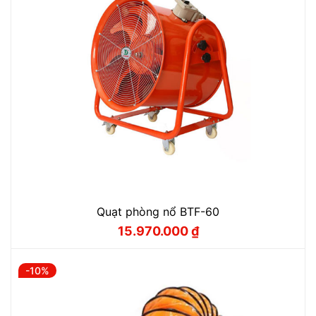
Quạt phòng nổ BTF-60
15.970.000
₫
Giá
Giá
gốc
hiện
là:
tại
17.750.000 ₫.
là:
-10%
15.970.000 ₫.