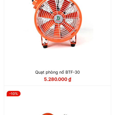
Quạt phòng nổ BTF-30
5.280.000
₫
Giá
Giá
gốc
hiện
là:
tại
5.866.000 ₫.
là:
-10%
5.280.000 ₫.