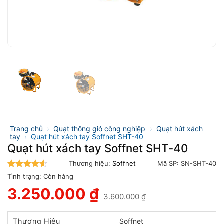
Trang chủ
›
Quạt thông gió công nghiệp
›
Quạt hút xách
tay
›
Quạt hút xách tay Soffnet SHT-40
Quạt hút xách tay Soffnet SHT-40
Thương hiệu:
Soffnet
Mã SP:
SN-SHT-40
4.5
trên 5
Tình trạng:
Còn hàng
3.250.000
₫
3.600.000
₫
Giá
Giá
gốc
hiện
là:
tại
Thương Hiệu
Soffnet