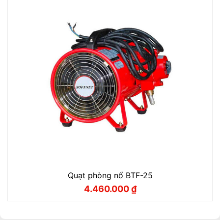
Quạt phòng nổ BTF-25
4.460.000
₫
Giá
Giá
gốc
hiện
là:
tại
4.955.000 ₫.
là:
4.460.000 ₫.