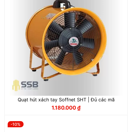
Quạt hút xách tay Soffnet SHT | Đủ các mã
1.180.000
₫
Giá
Giá
gốc
hiện
là:
tại
1.310.000 ₫.
là:
-10%
1.180.000 ₫.