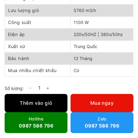
3.600.000 ₫.
là:
3.250.000 ₫.
Lưu lượng gió
5760 m3/h
Công suất
1100 W
Điện áp
220v/50HZ | 380v/50hz
Xuất xứ
Trung Quốc
Bảo hành
12 Tháng
Mua nhiều chiết khấu
Có
Quạt hút xách tay Soffnet SHT-40 số lượng
Thêm vào giỏ
Mua ngay
Hotline
Zalo
0987 586 796
0987 586 796