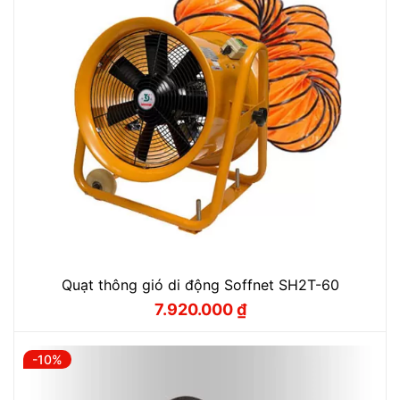
Quạt thông gió di động Soffnet SH2T-60
7.920.000
₫
Giá
Giá
gốc
hiện
là:
tại
8.800.000 ₫.
là:
-10%
7.920.000 ₫.