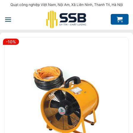
Bỏ
Quạt công nghiệp Việt Nam, Nội Am, Xã Liên Ninh, Thanh Trì, Hà Nội
qua
nội
dung
-10%