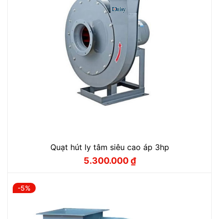
Quạt hút ly tâm siêu cao áp 3hp
5.300.000
₫
Giá
Giá
gốc
hiện
là:
tại
5.800.000 ₫.
là:
-5%
5.300.000 ₫.