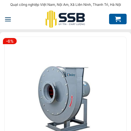
Bỏ
Quạt công nghiệp Việt Nam, Nội Am, Xã Liên Ninh, Thanh Trì, Hà Nội
qua
nội
dung
-6%