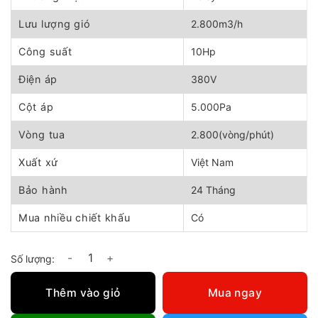
13.800.000 ₫.
là:
13.000.000 ₫.
Lưu lượng gió
2.800m3/h
Công suất
10Hp
Điện áp
380V
Cột áp
5.000Pa
Vòng tua
2.800(vòng/phút)
Xuất xứ
Việt Nam
Bảo hành
24 Tháng
Mua nhiều chiết khấu
Có
Quạt hút ly tâm siêu cao áp 10hp số lượng
Thêm vào giỏ
Mua ngay