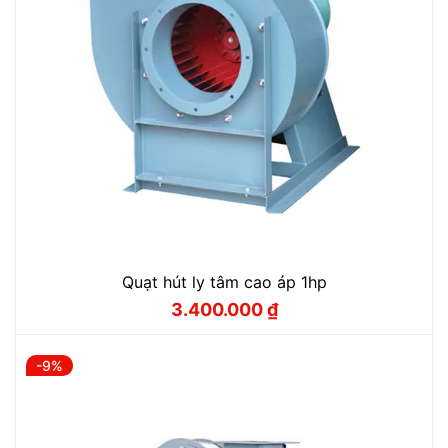
Quạt hút ly tâm cao áp 1hp
3.400.000
₫
Giá
Giá
gốc
hiện
là:
tại
3.600.000 ₫.
là:
-9%
3.400.000 ₫.