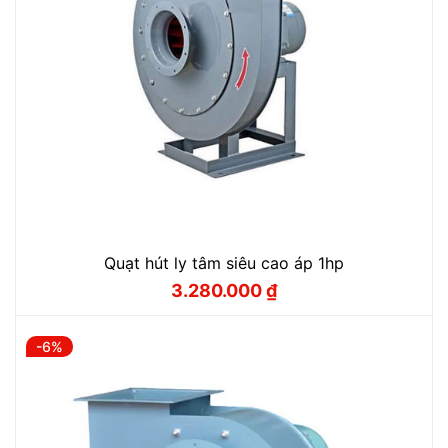
Quạt hút ly tâm siêu cao áp 1hp
3.280.000
₫
Giá
Giá
gốc
hiện
là:
tại
3.600.000 ₫.
là:
-6%
3.280.000 ₫.