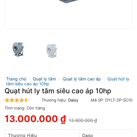
Trang chủ
›
Quạt ly tâm
›
Quạt ly tâm cao áp
›
Quạt hút ly
tâm siêu cao áp 10hp
Quạt hút ly tâm siêu cao áp 10hp
Thương hiệu:
Daisy
Mã SP:
DYLT-2P-SC10
4.5
trên 5
Tình trạng:
Còn hàng
13.000.000
₫
13.800.000
₫
Giá
Giá
gốc
hiện
là:
tại
Thương Hiệu
Daisy