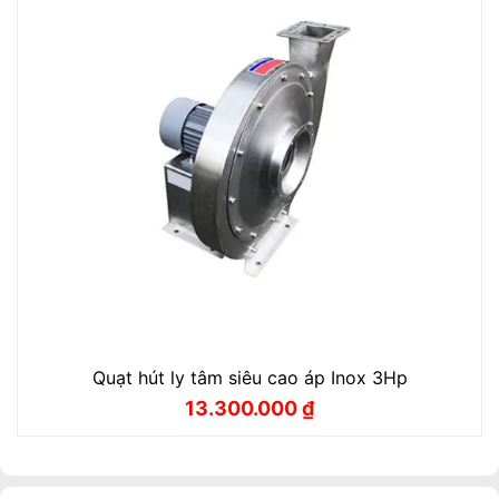
Quạt hút ly tâm siêu cao áp Inox 3Hp
13.300.000
₫
Giá
Giá
gốc
hiện
là:
tại
14.000.000 ₫.
là:
13.300.000 ₫.