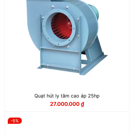
Quạt hút ly tâm cao áp 25hp
27.000.000
₫
Giá
Giá
gốc
hiện
là:
tại
28.500.000 ₫.
là:
-5%
27.000.000 ₫.