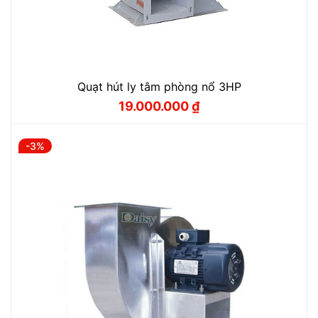
Quạt hút ly tâm phòng nổ 3HP
19.000.000
₫
Giá
Giá
gốc
hiện
là:
tại
20.200.000 ₫.
là:
-3%
19.000.000 ₫.