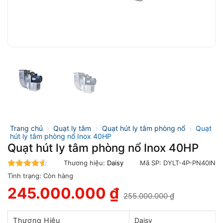
Trang chủ
›
Quạt ly tâm
›
Quạt hút ly tâm phòng nổ
›
Quạt
hút ly tâm phòng nổ Inox 40HP
Quạt hút ly tâm phòng nổ Inox 40HP
Thương hiệu:
Daisy
Mã SP:
DYLT-4P-PN40IN
4.5
trên 5
Tình trạng:
Còn hàng
245.000.000
₫
255.000.000
₫
Giá
Giá
gốc
hiện
là:
tại
Thương Hiệu
Daisy