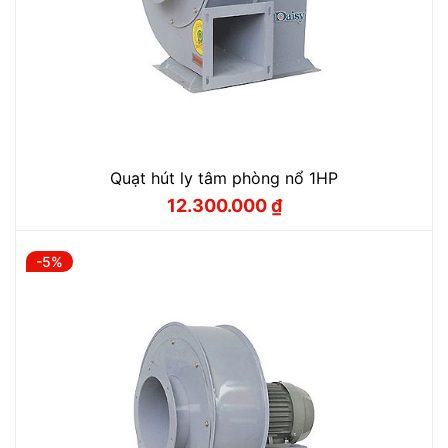
Quạt hút ly tâm phòng nổ 1HP
12.300.000
₫
Giá
Giá
gốc
hiện
là:
tại
13.000.000 ₫.
là:
-5%
12.300.000 ₫.