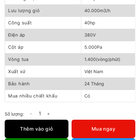
255.000.000 ₫.
là:
245.000.000 ₫.
Lưu lượng gió
40.000m3/h
Công suất
40hp
Điện áp
380V
Cột áp
5.000Pa
Vòng tua
1.400(vòng/phút)
Xuất xứ
Việt Nam
Bảo hành
24 Tháng
Mua nhiều chiết khấu
Có
Quạt hút ly tâm phòng nổ Inox 40HP số lượng
Thêm vào giỏ
Mua ngay