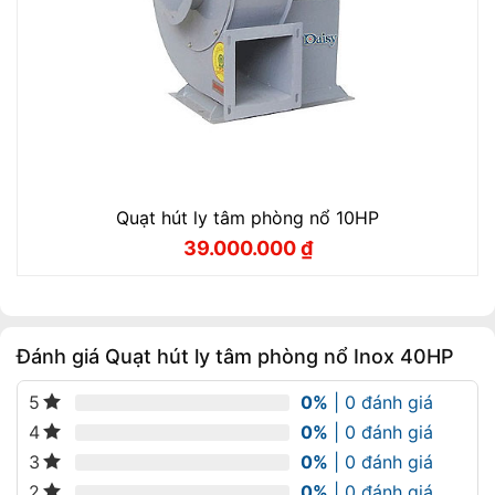
Quạt hút ly tâm phòng nổ 10HP
39.000.000
₫
Giá
Giá
gốc
hiện
là:
tại
41.000.000 ₫.
là:
39.000.000 ₫.
Đánh giá Quạt hút ly tâm phòng nổ Inox 40HP
0%
| 0 đánh giá
5
0%
| 0 đánh giá
4
0%
| 0 đánh giá
3
0%
| 0 đánh giá
2