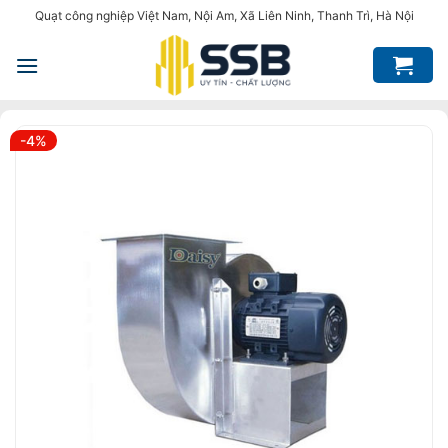
Bỏ
Quạt công nghiệp Việt Nam, Nội Am, Xã Liên Ninh, Thanh Trì, Hà Nội
qua
nội
dung
-4%