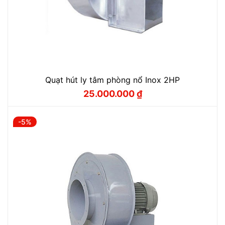
Quạt hút ly tâm phòng nổ Inox 2HP
25.000.000
₫
Giá
Giá
gốc
hiện
là:
tại
25.800.000 ₫.
là:
-5%
25.000.000 ₫.