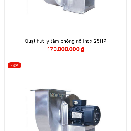
Quạt hút ly tâm phòng nổ Inox 25HP
170.000.000
₫
Giá
Giá
gốc
hiện
là:
tại
175.000.000 ₫.
là:
-3%
170.000.000 ₫.