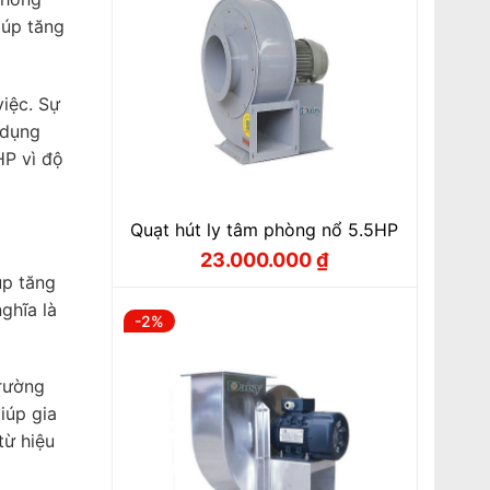
iúp tăng
việc. Sự
 dụng
HP vì độ
Quạt hút ly tâm phòng nổ 5.5HP
23.000.000
₫
Giá
Giá
úp tăng
gốc
hiện
là:
tại
ghĩa là
24.500.000 ₫.
là:
-2%
23.000.000 ₫.
trường
iúp gia
từ hiệu