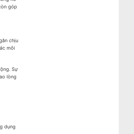
 còn góp
găn chịu
các môi
động. Sự
ao lòng
ng dụng