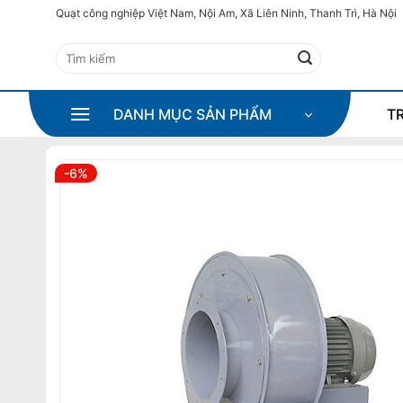
Bỏ
Quạt công nghiệp Việt Nam, Nội Am, Xã Liên Ninh, Thanh Trì, Hà Nội
qua
Tìm
nội
kiếm:
dung
DANH MỤC SẢN PHẨM
T
-6%