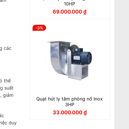
10HP
69.000.000
₫
Giá
Giá
gốc
hiện
là:
tại
71.000.000 ₫.
là:
-3%
69.000.000 ₫.
g các
ó thể
ng suất
, giảm
Quạt hút ly tâm phòng nổ Inox
3HP
33.000.000
₫
Giá
Giá
ác
gốc
hiện
là:
tại
việc duy
34.100.000 ₫.
là: