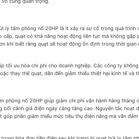
à vô cùng quan trọng.
 ly tâm phòng nổ 20HP là ít xảy ra sự cố trong quá trình 
ao cấp, quạt có khả năng hoạt động liên tục mà không gặp p
n khi biết rằng quạt sẽ hoạt động ổn định trong thời gian
iúp tối ưu hóa chi phí cho doanh nghiệp. Các công ty không
ặc thay thế quạt, dẫn đến giảm thiểu thiệt hại kinh tế và th
 tâm phòng nổ 20HP giúp giảm chi phí vận hành hàng tháng 
ng bối cảnh giá điện ngày càng tăng cao. Nguyên tắc hoạt 
uạt góp phần giảm thiểu mức tiêu thụ điện năng mà vẫn đảm
trong hóa đơn tiền điện sau khi trang bị quạt hút ly tâm p