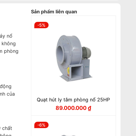
Sản phẩm liên quan
-5%
háy nổ
g không
âm phòng
 động
ành của
Quạt hút ly tâm phòng nổ 25HP
89.000.000
₫
Giá
Giá
gốc
hiện
là:
tại
94.000.000 ₫.
là:
-6%
89.000.000 ₫.
 chất
thông