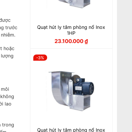
 được
Quạt hút ly tâm phòng nổ Inox
ng trước
1HP
 nhiễm.
23.100.000
₫
Giá
Giá
gốc
hiện
ớt hoặc
là:
tại
23.600.000 ₫.
là:
 lượng
-3%
23.100.000 ₫.
 môi
y không
i lao
n trong
Quạt hút ly tâm phòng nổ Inox
tấm