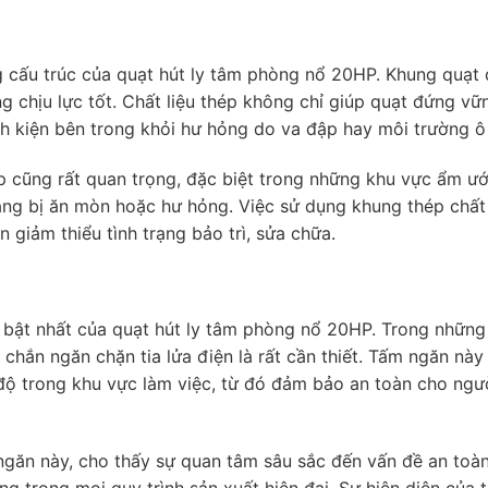
g cấu trúc của quạt hút ly tâm phòng nổ 20HP. Khung quạt
 chịu lực tốt. Chất liệu thép không chỉ giúp quạt đứng vữ
h kiện bên trong khỏi hư hỏng do va đập hay môi trường ô
p cũng rất quan trọng, đặc biệt trong những khu vực ẩm ư
dàng bị ăn mòn hoặc hư hỏng. Việc sử dụng khung thép chất
 giảm thiểu tình trạng bảo trì, sửa chữa.
i bật nhất của quạt hút ly tâm phòng nổ 20HP. Trong những
chắn ngăn chặn tia lửa điện là rất cần thiết. Tấm ngăn nà
độ trong khu vực làm việc, từ đó đảm bảo an toàn cho ngườ
ngăn này, cho thấy sự quan tâm sâu sắc đến vấn đề an toà
g trong mọi quy trình sản xuất hiện đại. Sự hiện diện của 