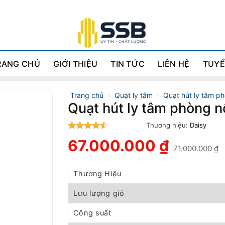
RANG CHỦ
GIỚI THIỆU
TIN TỨC
LIÊN HỆ
TUYỂ
Trang chủ
›
Quạt ly tâm
›
Quạt hút ly tâm p
Quạt hút ly tâm phòng 
Thương hiệu:
Daisy
4.5
trên 5
67.000.000
₫
71.000.000
₫
Giá
Giá
gốc
hiện
là:
tại
Thương Hiệu
71.000.000 ₫.
là:
67.000.000 ₫.
Lưu lượng gió
Công suất