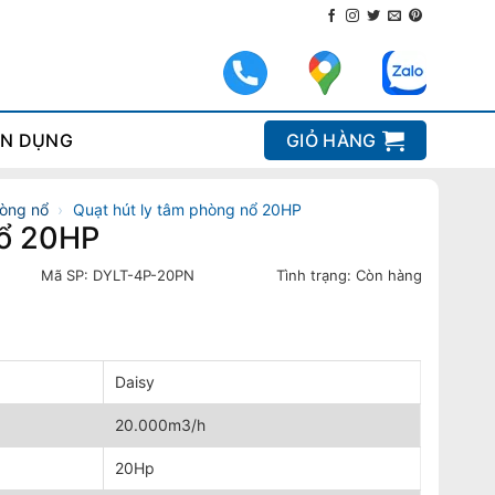
N DỤNG
GIỎ HÀNG
hòng nổ
›
Quạt hút ly tâm phòng nổ 20HP
nổ 20HP
Mã SP:
DYLT-4P-20PN
Tình trạng:
Còn hàng
Daisy
20.000m3/h
20Hp