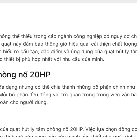
không thể thiếu trong các ngành công nghiệp có nguy cơ c
 quạt này đảm bảo thông gió hiệu quả, cải thiện chất lượn
c hiểu rõ cấu tạo, đặc điểm và ứng dụng của quạt hút ly t
thiết bị phù hợp nhất với nhu cầu của mình.
phòng nổ 20HP
 đa dạng nhưng có thể chia thành những bộ phận chính như
 Mỗi bộ phận đều đóng vai trò quan trọng trong việc vận h
toàn cho người dùng.
 của quạt hút ly tâm phòng nổ 20HP. Việc lựa chọn động cơ
n định mà còn cung cấp sức mạnh cần thiết cho quá trình 