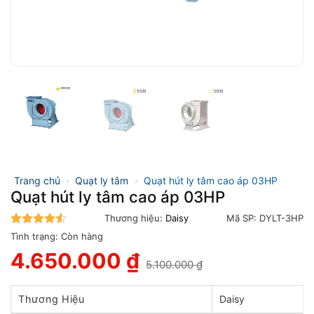
Trang chủ
›
Quạt ly tâm
›
Quạt hút ly tâm cao áp 03HP
Quạt hút ly tâm cao áp 03HP
Thương hiệu:
Daisy
Mã SP:
DYLT-3HP
4.5
trên 5
Tình trạng:
Còn hàng
4.650.000
₫
5.100.000
₫
Giá
Giá
gốc
hiện
là:
tại
Thương Hiệu
Daisy
5.100.000 ₫.
là: